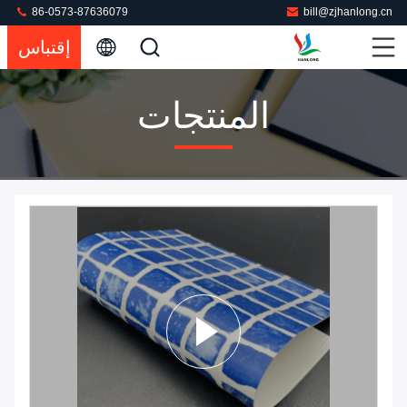
86-0573-87636079
bill@zjhanlong.cn
إقتباس
المنتجات