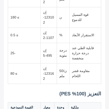
2
إن
قوة المسيل
ن
12310-
≥ 180
للدموع
2
إن
الاستقرار الأبعاد
%
≥ 0.5
1107-2
قابلية الطي عند
درجة
إن
درجة حرارة
-25
مئوية
495-5
منخفضة
إن
مقاومة قشر
ن/50
≥ 80
12316-
اللحام
ملم
2
التعزيز (100% PES)
ملكية
وحدة
معيار
القيمة النموذجية