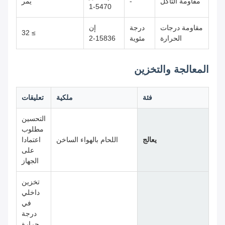
مقاومة التآكل
-
يمر
5470-1
مقاومة درجات
درجة
إن
≥ 32
الحرارة
مئوية
15836-2
المعالجة والتخزين
فئة
ملكية
تعليقات
التحسين
مطلوب
يعالج
اللحام بالهواء الساخن
اعتمادا
على
الجهاز
تخزين
داخلي
في
درجة
حرارة