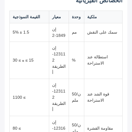
الخصائص الفيزيائية
ملكية
وحدة
معيار
القيمة النموذجية
إن
سمك على النقش
مم
1.5 ± 5%
1849-2
إن
12311-
استطالة عند
%
2
15 ≥ ه ≥ 30
الاستراحة
الطريقة
أ
إن
12311-
قوة الشد عند
ن/50
≥ 1100
2
الاستراحة
ملم
الطريقة
أ
إن
ن/50
مقاومة القشرة
12316-
≥ 80
ملم