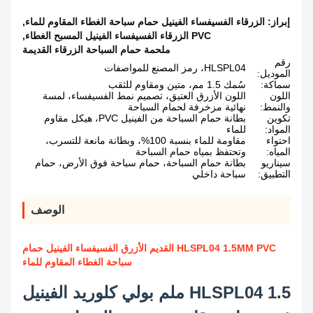
إبراز:
الزرقاء الفسيفساء الفينيل حمام سباحة الغطاء المقاوم للماء
,
PVC الزرقاء الفسيفساء الفينيل المسبح الغطاء
,
ملحمة حمام السباحة الزرقاء القديمة
رقم
HLSPL04، رمز المصنع للمواصفات
الموديل:
سماكة:
سُمك 1.5 مم، متين ومقاوم للثقب
اللون
اللون الأزرق العتيق، تصميم نمط الفسيفساء، لمسة
والنمط:
نهائية مزخرفة لحمام السباحة
تكوين
بطانة حمام السباحة من الفينيل PVC، هيكل مقاوم
المواد:
للماء
احتواء
مقاومة للماء بنسبة 100%، وبطانة مانعة للتسرب،
المياه:
وتحتفظ بمياه حمام السباحة
سيناريو
بطانة حمام السباحة، حمام سباحة فوق الأرض، حمام
التطبيق:
سباحة داخلي
الوصف
HLSPL04 1.5MM PVC القديم الأزرق الفسيفساء الفينيل حمام
سباحة الغطاء المقاوم للماء
HLSPL04 1.5 ملم بولي كلوريد الفينيل