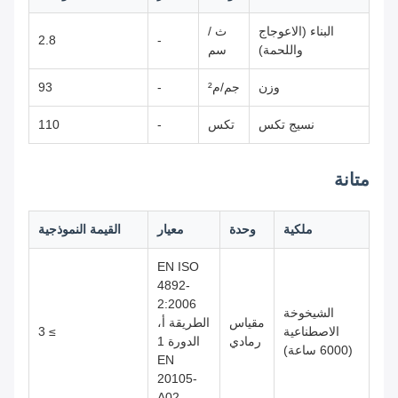
البناء (الاعوجاج
ث /
2.8
-
واللحمة)
سم
وزن
جم/م²
-
93
نسيج تكس
تكس
-
110
متانة
ملكية
وحدة
معيار
القيمة النموذجية
EN ISO
4892-
2:2006
الشيخوخة
مقياس
الطريقة أ،
الاصطناعية
≥ 3
رمادي
الدورة 1
(6000 ساعة)
EN
20105-
A02