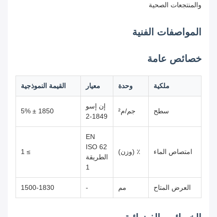
والمنتجعات الصحية
المواصفات الفنية
خصائص عامة
ملكية
وحدة
معيار
القيمة النموذجية
إن إسو
سطح
جم/م²
1850 ± 5%
1849-2
EN
ISO 62
امتصاص الماء
٪ (وزن)
≥ 1
الطريقة
1
العرض المتاح
مم
-
1500-1830