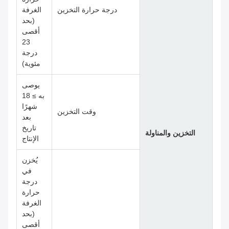
درجة حرارة التخزين
الغرفة
(بحد
أقصى
23
درجة
مئوية)
يوصى
به ≥ 18
شهرًا
وقت التخزين
بعد
تاريخ
التخزين والمناولة
الإنتاج
يُخزن
في
درجة
حرارة
الغرفة
(بحد
أقصى