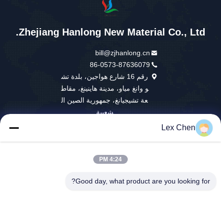
Zhejiang Hanlong New Material Co., Ltd.
bill@zjhanlong.cn
86-0573-87636079
رقم 16 شارع هواجين، بلدة تش
و وانغ مياو، مدينة هاينينغ، مقاط
عة تشيجيانغ، جمهورية الصين ال
شعبية
Lex Chen
4:24 PM
نوعية جيدة الصين القماش المشمع PVC المورد. حقوق الطبع والنشر © 2026
Zhejiang Hanlong New Material Co., Ltd. جميع الحقوق محفوظة
Good day, what product are you looking for?