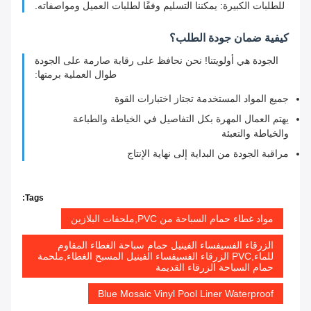
للطلبات الكبيرة: يمكننا التسليم وفقًا لطلبات العميل ومواصفاته.
كيفية ضمان جودة الطلب؟
الجودة هي أولويتنا! نحن نحافظ على رقابة صارمة على الجودة
طوال العملية برمتها:
جميع المواد المستخدمة تجتاز اختبارات القوة
يهتم العمال المهرة بكل التفاصيل في الخياطة والطباعة
والخياطة والتعبئة
مراقبة الجودة من البداية إلى نهاية الإنتاج
Tags:
مواد غطاء حمام السباحة من PVC,ملحقات البلازين
الزرقاء الفسيفساء الفينيل حمام سباحة الغطاء المقاوم
للماء,PVC الزرقاء الفسيفساء الفينيل المسبح الغطاء,ملحمة
حمام السباحة الزرقاء القديمة
Blue Mosaic Vinyl Pool Liner Waterproof