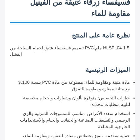
فسيفساء زرقاء عتيقة من الفينيل
مقاومة للماء
نظرة عامة على المنتج
HLSPL04 1.5 ملم PVC تصميم فسيفساء عتيق لحمام السباحة من
الفينيل
الميزات الرئيسية
مادة متينة ومقاومة للماء: مصنوعة من مادة PVC بنسبة 100%
مع متانة ممتازة ومقاومة للتمزق
خيارات التخصيص: متوفرة بألوان وشعارات وأحجام مخصصة
لتلبية متطلبات محددة
استخدام متعدد الأغراض: مناسب للمنسوجات المنزلية والزي
الرسمي والتطبيقات الصناعية والحقائب والخيام والاستخدامات
الخارجية المختلفة
حماية متقدمة: تتميز بخصائص مضادة للعفن، ومقاومة للماء،