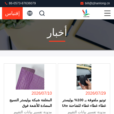
86-0573-87636079
bill@zjhanlong.cn
إقتباس
أخبار
2026/07/10
2026/07/29
تونيو ملفوفة بـ 100% بوليستر
المغلفة شبكة بوليستر النسيج
غطاء غطاء غطاء للشاحنة Ute
المضادة للأشعة فوق
شحن السيارة في الهواء
البنفسجية القماش المشمع
مدونة تفسير بيانات التقييم
مدونة تفسير بيانات التقييم