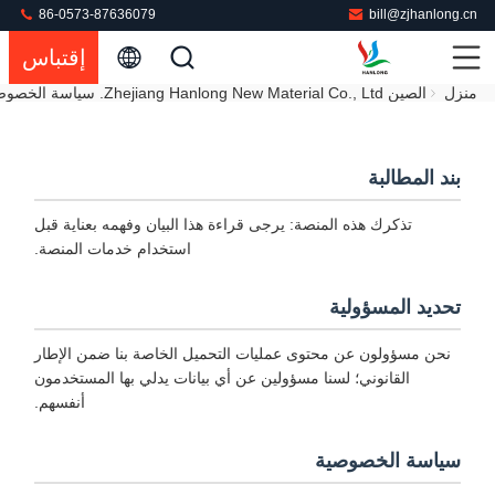
86-0573-87636079
bill@zjhanlong.cn
إقتباس
منزل
الصين Zhejiang Hanlong New Material Co., Ltd. سياسة الخصوصية
بند المطالبة
تذكرك هذه المنصة: يرجى قراءة هذا البيان وفهمه بعناية قبل
استخدام خدمات المنصة.
تحديد المسؤولية
نحن مسؤولون عن محتوى عمليات التحميل الخاصة بنا ضمن الإطار
القانوني؛ لسنا مسؤولين عن أي بيانات يدلي بها المستخدمون
أنفسهم.
سياسة الخصوصية