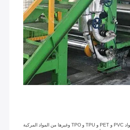
قدمت شركة Zhejiang Hanlong New Material Co.. Ltd. خطوط إنتاج متطورة للطلاء والتصفيح، وتنتج بشكل رئيسي مواد PVC و PET و TPU و TPO وغيرها من المواد المركبة