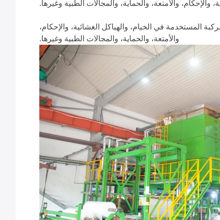
 والإحكام، والأمتعة، والحماية، والمجالات الطبية وغيرها.
ح، وتنتج بشكل رئيسي مواد PVC و PET و TPU و TPO وغيرها من المواد المركبة المستخدمة في الخيام، والهياكل الغشائية، والإحكام،
والأمتعة، والحماية، والمجالات الطبية وغيرها.