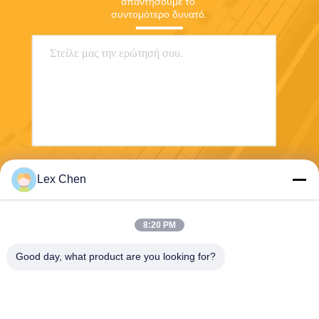
απαντήσουμε το 
συντομότερο δυνατό.
Στείλε
Lex Chen
8:20 PM
Good day, what product are you looking for?
Zhejiang Hanlong New Material Co., Ltd.
bill@zjhanlong.cn