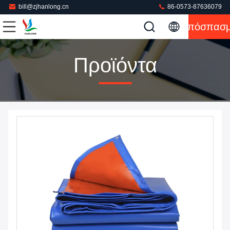
bill@zjhanlong.cn
86-0573-87636079
Απόσπασ
Προϊόντα