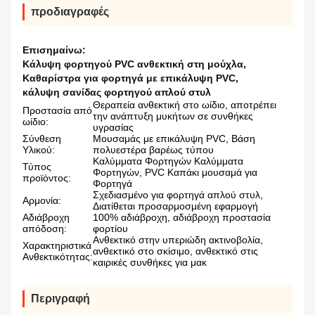
προδιαγραφές
Επισημαίνω:
Κάλυψη φορτηγού PVC ανθεκτική στη μούχλα
,
Καθαρίστρα για φορτηγά με επικάλυψη PVC
,
κάλυψη σανίδας φορτηγού απλού στυλ
Θεραπεία ανθεκτική στο ωίδιο, αποτρέπει
Προστασία από
την ανάπτυξη μυκήτων σε συνθήκες
ωίδιο:
υγρασίας
Σύνθεση
Μουσαμάς με επικάλυψη PVC, Βάση
Υλικού:
πολυεστέρα βαρέως τύπου
Καλύμματα Φορτηγών Καλύμματα
Τύπος
Φορτηγών, PVC Καπάκι μουσαμά για
προϊόντος:
Φορτηγά
Σχεδιασμένο για φορτηγά απλού στυλ,
Αρμονία:
Διατίθεται προσαρμοσμένη εφαρμογή
Αδιάβροχη
100% αδιάβροχη, αδιάβροχη προστασία
απόδοση:
φορτίου
Ανθεκτικό στην υπεριώδη ακτινοβολία,
Χαρακτηριστικά
ανθεκτικό στο σκίσιμο, ανθεκτικό στις
Ανθεκτικότητας:
καιρικές συνθήκες για μακ
Περιγραφή