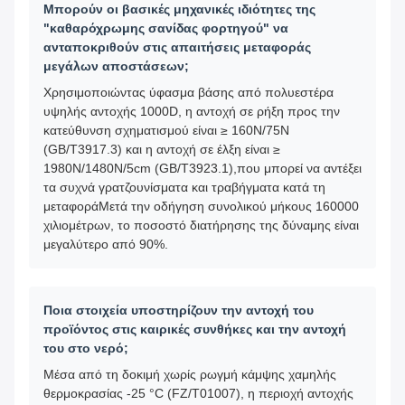
Μπορούν οι βασικές μηχανικές ιδιότητες της
"καθαρόχρωμης σανίδας φορτηγού" να
ανταποκριθούν στις απαιτήσεις μεταφοράς
μεγάλων αποστάσεων;
Χρησιμοποιώντας ύφασμα βάσης από πολυεστέρα
υψηλής αντοχής 1000D, η αντοχή σε ρήξη προς την
κατεύθυνση σχηματισμού είναι ≥ 160N/75N
(GB/T3917.3) και η αντοχή σε έλξη είναι ≥
1980N/1480N/5cm (GB/T3923.1),που μπορεί να αντέξει
τα συχνά γρατζουνίσματα και τραβήγματα κατά τη
μεταφοράΜετά την οδήγηση συνολικού μήκους 160000
χιλιομέτρων, το ποσοστό διατήρησης της δύναμης είναι
μεγαλύτερο από 90%.
Ποια στοιχεία υποστηρίζουν την αντοχή του
προϊόντος στις καιρικές συνθήκες και την αντοχή
του στο νερό;
Μέσα από τη δοκιμή χωρίς ρωγμή κάμψης χαμηλής
θερμοκρασίας -25 °C (FZ/T01007), η περιοχή αντοχής