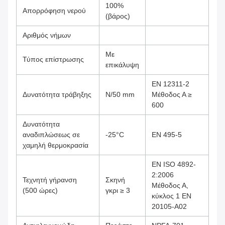
100%
Απορρόφηση νερού
(βάρος)
Αριθμός νήμων
Με
Τύπος επίστρωσης
επικάλυψη
EN 12311-2
Δυνατότητα τράβηξης
N/50 mm
Μέθοδος Α ≥
600
Δυνατότητα
αναδιπλώσεως σε
-25°C
EN 495-5
χαμηλή θερμοκρασία
EN ISO 4892-
2:2006
Τεχνητή γήρανση
Σκηνή
Μέθοδος Α,
(500 ώρες)
γκρι ≥ 3
κύκλος 1 EN
20105-A02