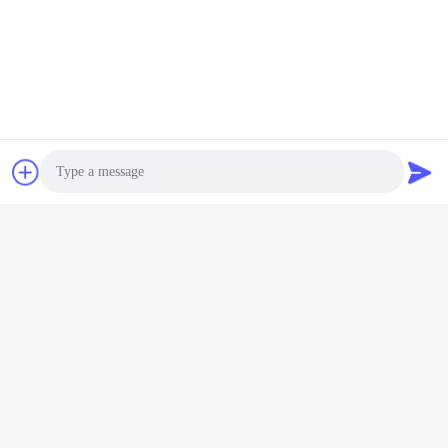
συντομότερο δυνατό.
Στείλε
Photo
Video Call
Audio Call
Zhejiang Hanlong New Material Co., Ltd.
bill@zjhanlong.cn