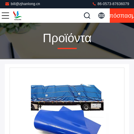
bill@zjhanlong.cn
86-0573-87636079
Απόσπασ
Προϊόντα