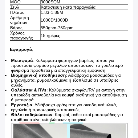
MOQ
3000SQM
Στυλ
Κατασκευή κατά παραγγελία
Πλάτος
1.83-1.85M
Αρίθμηση
1000D*1000D
νημάτων
Βάρος
550gsm-750gsm
Χρόνος
15 ημέρες
παραγωγής
Εφαρμογές
Μεταφορά
: Καλύμματα φορτηγών βαρέως τύπου για
προστασία φορτίου μεγάλων αποστάσεων, το γυαλιστερό
φινίρισμα προσθέτει μια επαγγελματική εμφάνιση.
Βιομηχανική αποθήκευση
: Αδιάβροχα μουσαμάδες για
μηχανήματα, ρυμουλκούμενα ή εξοπλισμό σε υπαίθριες
αυλές.
Θαλάσσια & RVs
: Καλύμματα σκαφών/RV με αντοχή στην
υπεριώδη ακτινοβολία και κομψή αισθητική για αποθήκευση
ή μεταφορά.
Εργοτάξια
: Αδιάβροχα φράγματα για οικοδομικά υλικά,
εργαλεία ή προσωρινές κατασκευές.
Θόλοι εκδηλώσεων
: Κομψοί, ανθεκτικοί μουσαμάδες για
υπαίθρια στέγη εκδηλώσεων ή σκηνικά.