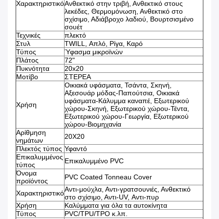
Χαρακτηριστικό
Ανθεκτικό στην τριβή, Ανθεκτικό στους
λεκέδες, Θερμομόνωση, Ανθεκτικό στο
σχίσιμο, Αδιάβροχο λαδιού, Βουρτσισμένο
σουέτ
Τεχνικές
πλεκτό
Στυλ
TWILL, Απλό, Ρίγα, Καρό
Τύπος
Ύφασμα μικροϊνών
Πλάτος
72"
Πυκνότητα
20x20
Μοτίβο
ΣΤΕΡΕΑ
Οικιακά υφάσματα, Τσάντα, Σκηνή,
Αξεσουάρ μόδας-Παπούτσια, Οικιακά
υφάσματα-Κάλυμμα καναπέ, Εξωτερικού
Χρήση
χώρου-Σκηνή, Εξωτερικού χώρου-Τέντα,
Εξωτερικού χώρου-Γεωργία, Εξωτερικού
χώρου-Βιομηχανία
Αρίθμηση
20X20
νημάτων
Πλεκτός τύπος
Υφαντό
Επικαλυμμένος
Επικαλυμμένο PVC
τύπος
Όνομα
PVC Coated Tonneau Cover
προϊόντος
Αντι-μούχλα, Αντι-γρατσουνιές, Ανθεκτικό
Χαρακτηριστικό
στο σχίσιμο, Αντι-UV, Αντι-πυρ
Χρήση
Καλύμματα για όλα τα αυτοκίνητα
Τύπος
PVC/TPU/TPO κ.λπ.