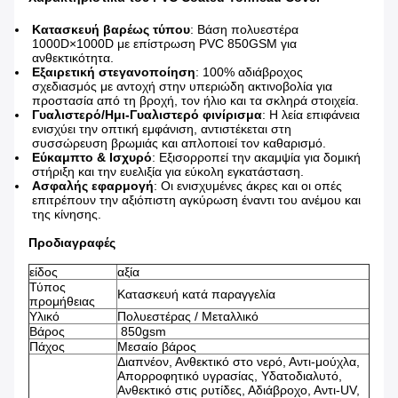
Κατασκευή βαρέως τύπου
: Βάση πολυεστέρα
1000D×1000D με επίστρωση PVC 850GSM για
ανθεκτικότητα.
Εξαιρετική στεγανοποίηση
: 100% αδιάβροχος
σχεδιασμός με αντοχή στην υπεριώδη ακτινοβολία για
προστασία από τη βροχή, τον ήλιο και τα σκληρά στοιχεία.
Γυαλιστερό/Ημι-Γυαλιστερό φινίρισμα
: Η λεία επιφάνεια
ενισχύει την οπτική εμφάνιση, αντιστέκεται στη
συσσώρευση βρωμιάς και απλοποιεί τον καθαρισμό.
Εύκαμπτο & Ισχυρό
: Εξισορροπεί την ακαμψία για δομική
στήριξη και την ευελιξία για εύκολη εγκατάσταση.
Ασφαλής εφαρμογή
: Οι ενισχυμένες άκρες και οι οπές
επιτρέπουν την αξιόπιστη αγκύρωση έναντι του ανέμου και
της κίνησης.
Προδιαγραφές
είδος
αξία
Τύπος
Κατασκευή κατά παραγγελία
προμήθειας
Υλικό
Πολυεστέρας / Μεταλλικό
Βάρος
850gsm
Πάχος
Μεσαίο βάρος
Διαπνέον, Ανθεκτικό στο νερό, Αντι-μούχλα,
Απορροφητικό υγρασίας, Υδατοδιαλυτό,
Ανθεκτικό στις ρυτίδες, Αδιάβροχο, Αντι-UV,