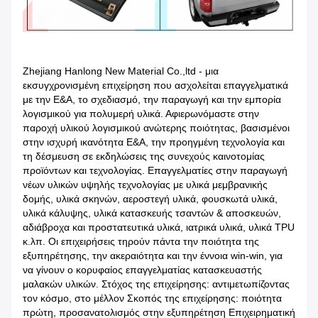
Zhejiang Hanlong New Material Co.,ltd - μια
εκσυγχρονισμένη επιχείρηση που ασχολείται επαγγελματικά
με την Ε&Α, το σχεδιασμό, την παραγωγή και την εμπορία
λογισμικού για πολυμερή υλικά. Αφιερωνόμαστε στην
παροχή υλικού λογισμικού ανώτερης ποιότητας, βασισμένοι
στην ισχυρή ικανότητα Ε&Α, την προηγμένη τεχνολογία και
τη δέσμευση σε εκδηλώσεις της συνεχούς καινοτομίας
προϊόντων και τεχνολογίας. Επαγγελματίες στην παραγωγή
νέων υλικών υψηλής τεχνολογίας με υλικά μεμβρανικής
δομής, υλικά σκηνών, αεροστεγή υλικά, φουσκωτά υλικά,
υλικά κάλυψης, υλικά κατασκευής τσαντών & αποσκευών,
αδιάβροχα και προστατευτικά υλικά, ιατρικά υλικά, υλικά TPU
κ.λπ. Οι επιχειρήσεις τηρούν πάντα την ποιότητα της
εξυπηρέτησης, την ακεραιότητα και την έννοια win-win, για
να γίνουν ο κορυφαίος επαγγελματίας κατασκευαστής
μαλακών υλικών. Στόχος της επιχείρησης: αντιμετωπίζοντας
τον κόσμο, στο μέλλον Σκοπός της επιχείρησης: ποιότητα
πρώτη, προσανατολισμός στην εξυπηρέτηση Επιχειρηματική