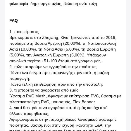
φιλοσοφία: δημιουργία αξίας, βιώσιμη ανάπτυξη.
FAQ
1. ποιοι είμαστε;
Βρισκόμαστε στο Zhejiang, Κίνα, ξεκινώντας από το 2016,
πουλάμε στη Βόρεια Αμερική (20,00%), τη Νοτιοανατολική
Ασία (10,00%), τη Νότια Ασία (5,00%), τη Βόρεια Ευρώπη
(5,00%), την Ανατολική Ευρώπη (5,00%). Υπάρχουν
συνολικά περίπου 51-100 άτομα στο γραφείο μας.
2. πώς μπορούμε να εγγυηθούμε την ποιότητα;
Πάντα ένα δείγμα προ-παραγωγής πριν από τη μαζική
παραγωγή;
Πάντα τελική επιθεώρηση πριν από την αποστολή;
3. τι μπορείτε να αγοράσετε από εμάς;
Ύφασμα PVC Mesh, ύφασμα με επίστρωση PVC, ύφασμα με
πλαστικοποίηση PVC, μουσαμάς, Flex Banner
4. γιατί θα πρέπει να αγοράσετε από εμάς και όχι από
άλλους προμηθευτές;
Αφιερωνόμαστε στην παροχή υλικού λογισμικού ανώτερης
ποιότητας, βασισμένοι στην ισχυρή ικανότητα Ε&Α, την