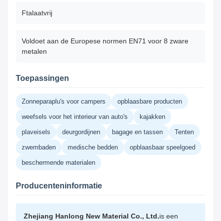
Ftalaatvrij
Voldoet aan de Europese normen EN71 voor 8 zware
metalen
Toepassingen
Zonneparaplu's voor campers
opblaasbare producten
weefsels voor het interieur van auto's
kajakken
plaveisels
deurgordijnen
bagage en tassen
Tenten
zwembaden
medische bedden
opblaasbaar speelgoed
beschermende materialen
Producenteninformatie
Zhejiang Hanlong New Material Co., Ltd.
is een