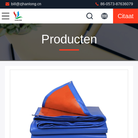
bill@zjhanlong.cn
86-0573-87636079
Citaat
Producten