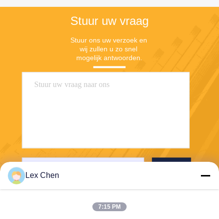
Stuur uw vraag
Stuur ons uw verzoek en 
wij zullen u zo snel 
mogelijk antwoorden.
Stuur
Lex Chen
7:15 PM