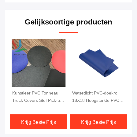
Gelijksoortige producten
Kunstleer PVC Tonneau
Waterdicht PVC-doekrol
Wa
i-
Truck Covers Stof Pick-up
18X18 Hoogsterkte PVC-
Ka
ag
Truck Bed Cover
gecoat vrachtwagendoek
To
1000DX1000D 20X20
610GSM
1
Krijg Beste Prijs
Krijg Beste Prijs
750G