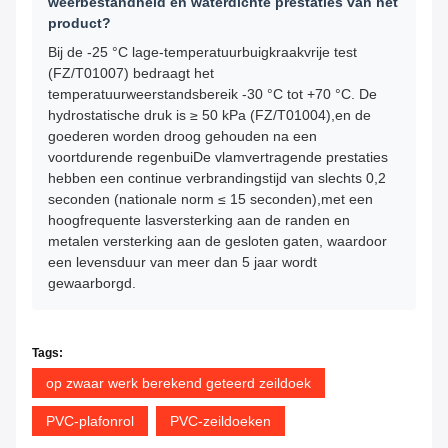
weerbestandheid en waterdichte prestaties van het
product?
Bij de -25 °C lage-temperatuurbuigkraakvrije test
(FZ/T01007) bedraagt het
temperatuurweerstandsbereik -30 °C tot +70 °C. De
hydrostatische druk is ≥ 50 kPa (FZ/T01004),en de
goederen worden droog gehouden na een
voortdurende regenbuiDe vlamvertragende prestaties
hebben een continue verbrandingstijd van slechts 0,2
seconden (nationale norm ≤ 15 seconden),met een
hoogfrequente lasversterking aan de randen en
metalen versterking aan de gesloten gaten, waardoor
een levensduur van meer dan 5 jaar wordt
gewaarborgd.
Tags:
op zwaar werk berekend geteerd zeildoek
PVC-plafonrol
PVC-zeildoeken