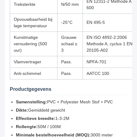
EN 12311-2 Methode A ≥
Treksterkte
N/50 mm
600
Opvouwbaarheid bij
-25°C
EN 495-5
lage temperatuur
Kunstmatige
Grauwe
EN ISO 4892-2:2006
veroudering (500
schaal ≥
Methode A, cyclus 1 EN
uur)
3
20105-A02
Vlamvertrager
Pass.
NPFA-701
Anti-schimmel
Pass.
AATCC 100
Productgegevens
Samenstelling:
PVC + Polyester Mesh Stof + PVC
Dikte:
Gemiddeld gewicht
Effectieve breedte:
1-3-2M
Rollengte:
50M / 100M
Minimale bestelhoeveelheid (MOQ):
3000 meter