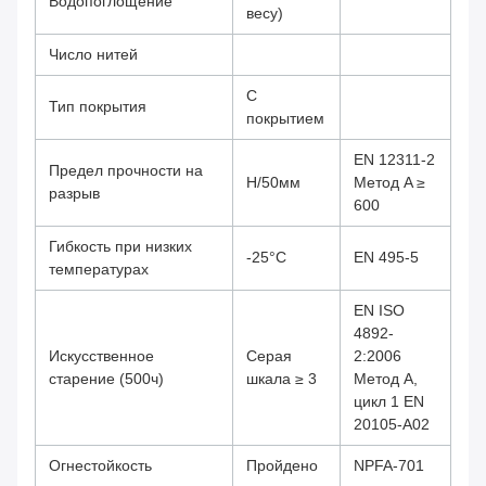
Водопоглощение
весу)
Число нитей
С
Тип покрытия
покрытием
EN 12311-2
Предел прочности на
Н/50мм
Метод A ≥
разрыв
600
Гибкость при низких
-25°C
EN 495-5
температурах
EN ISO
4892-
Искусственное
Серая
2:2006
старение (500ч)
шкала ≥ 3
Метод A,
цикл 1 EN
20105-A02
Огнестойкость
Пройдено
NPFA-701