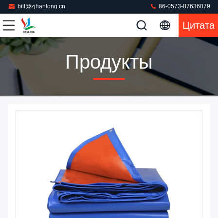
bill@zjhanlong.cn
86-0573-87636079
Цитата
Продукты