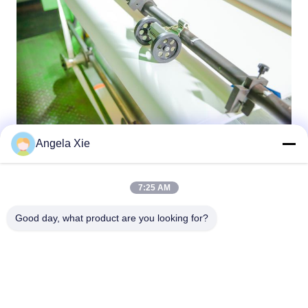
Angela Xie
7:25 AM
Good day, what product are you looking for?
Zhejiang Hanlong New Material Co., Ltd.
bill@zjhanlong.cn
86-0573-87636079