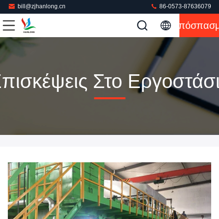
bill@zjhanlong.cn
86-0573-87636079
Απόσπασ
πισκέψεις Στο Εργοστάσ