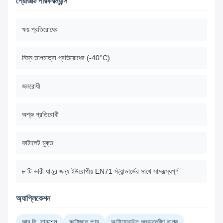
প্রোডাক্ট পারফরম্যান্স
ক্ষয় প্রতিরোধের
নিম্ন তাপমাত্রা প্রতিরোধের (-40°C)
জলরোধী
অশ্রু প্রতিরোধী
ফাটালেট মুক্ত
৮ টি ভারী ধাতুর জন্য ইউরোপীয় EN71 স্ট্যান্ডার্ডের সাথে সামঞ্জস্যপূর্ণ
অ্যাপ্লিকেশন
আর.ভি. সানশেল
ফুটোজাত পণ্য
অটোমোবাইল অভ্যন্তরীণ কাপড়