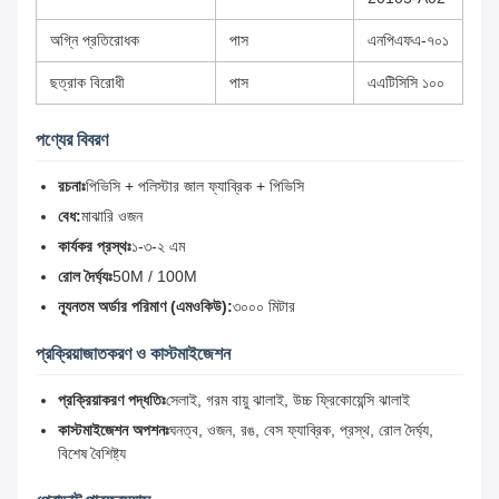
অগ্নি প্রতিরোধক
পাস
এনপিএফএ-৭০১
ছত্রাক বিরোধী
পাস
এএটিসিসি ১০০
পণ্যের বিবরণ
রচনাঃ
পিভিসি + পলিস্টার জাল ফ্যাব্রিক + পিভিসি
বেধ:
মাঝারি ওজন
কার্যকর প্রস্থঃ
১-৩-২ এম
রোল দৈর্ঘ্যঃ
50M / 100M
ন্যূনতম অর্ডার পরিমাণ (এমওকিউ):
৩০০০ মিটার
প্রক্রিয়াজাতকরণ ও কাস্টমাইজেশন
প্রক্রিয়াকরণ পদ্ধতিঃ
সেলাই, গরম বায়ু ঝালাই, উচ্চ ফ্রিকোয়েন্সি ঝালাই
কাস্টমাইজেশন অপশনঃ
ঘনত্ব, ওজন, রঙ, বেস ফ্যাব্রিক, প্রস্থ, রোল দৈর্ঘ্য,
বিশেষ বৈশিষ্ট্য