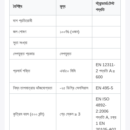
স্ট্যান্ডার্ড/টেস্ট
বৈশিষ্ট্য
মূল্য
পদ্ধতি
দাগ প্রতিরোধী
জল শোষণ
১০০% (ওজন)
সুতা সংখ্যা
লেপযুক্ত প্রকার
লেপযুক্ত
EN 12311-
প্রসার্য শক্তি
এন/৫০ মিমি
2 পদ্ধতি A ≥
600
নিম্ন তাপমাত্রায় ভাঁজযোগ্যতা
-২৫ ডিগ্রি সেলসিয়াস
EN 495-5
EN ISO
4892-
2:2006
কৃত্রিম বয়স (৫০০ ঘন্টা)
গ্রে স্কেল ≥ 3
পদ্ধতি A, চক্র
1 EN
20105-A02