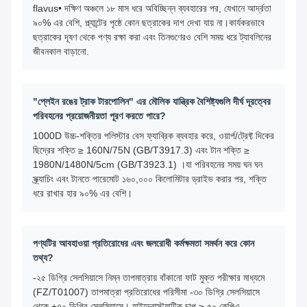
flavus• দক্ষিণ অঞ্চলে ১৮ মাস ধরে অবিচ্ছিন্ন ব্যবহারের পর, যেখানে আর্দ্রতা
৯০% এর বেশি, প্ল্যান্টের পৃষ্ঠে কোন ছত্রাকের দাগ দেখা যায় না।কার্যকরভাবে
ছত্রাকের দূষণ থেকে পণ্য রক্ষা করা এবং তিনগুণেরও বেশি সময় ধরে ট্যাবলিনের
জীবনকাল বাড়ানো.
"প্লেইন রঙের ট্রাক টারপোলিন" এর মৌলিক যান্ত্রিক বৈশিষ্ট্যগুলি দীর্ঘ দূরত্বের
পরিবহনের প্রয়োজনীয়তা পূরণ করতে পারে?
1000D উচ্চ-শক্তির পলিস্টার বেস ফ্যাব্রিক ব্যবহার করে, ওয়ার্প/ট্রেফ্ট দিকের
ছিদ্রের শক্তি ≥ 160N/75N (GB/T3917.3) এবং টান শক্তি ≥
1980N/1480N/5cm (GB/T3923.1) ।যা পরিবহনের সময় ঘন ঘন
স্ক্র্যাচিং এবং টানতে পারেমোট ১৬০,০০০ কিলোমিটার ড্রাইভ করার পর, শক্তি
ধরে রাখার হার ৯০% এর বেশি।
পণ্যটির আবহাওয়া প্রতিরোধের এবং জলরোধী কর্মক্ষমতা সমর্থন করে কোন
তথ্য?
-২৫ ডিগ্রি সেলসিয়াসে নিম্ন তাপমাত্রায় বাঁকানো ফাট মুক্ত পরীক্ষার মাধ্যমে
(FZ/T01007) তাপমাত্রা প্রতিরোধের পরিসীমা -৩০ ডিগ্রি সেলসিয়াসে
থেকে +৭০ ডিগ্রি সেলসিয়াসে। হাইড্রোস্ট্যাটিক চাপ ≥ ৫০ কেপিএ