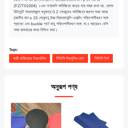
(FZ/T01004) ।এবং পণ্যগুলি অবিচ্ছিন্ন ঝড়ের পরে শুষ্ক রাখা হয়. ফ্লেম
রিটার্ডেন্ট পারফরম্যান্স শুধুমাত্র 0.2 সেকেন্ডের অবিচ্ছিন্ন জ্বলন সময় আছে
(জাতীয় মান ≤ 15 সেকেন্ড),উচ্চ-ফ্রিকোয়েন্সি ওয়েল্ডিং শক্তিশালীকরণ সঙ্গে
প্রান্তে এবং buckle গর্তে ধাতু শক্তিশালীকরণ সঙ্গে, যা ৫ বছরেরও বেশি
সময় ব্যবহারের জন্য নিশ্চিত করে।
Tags:
ভারী দায়িত্বের টারপোলিন
পিভিসি টারপুলিন রোল
পিভিসি টার্প
অনুরূপ পণ্য