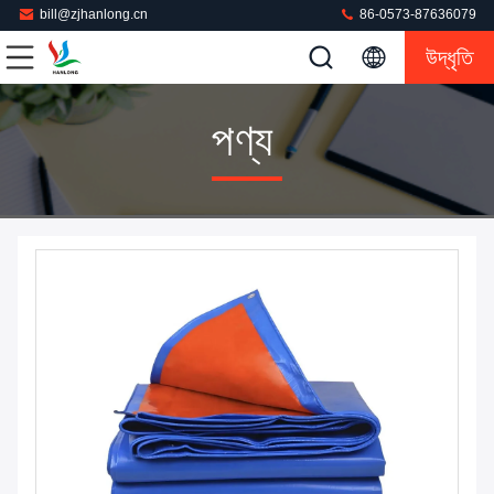
bill@zjhanlong.cn
86-0573-87636079
উদ্ধৃতি
পণ্য