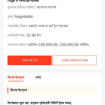
পেমেন্ট ও শিপিংয়ের শর্তাবলী
ন্যূনতম চাহিদার পরিমাণ:
আলোচনা সাপেক্ষ
মূল্য:
Negotiable
প্যাকেজিং বিবরণ:
ক্রাফট পেপার বা হার্ড টুপ প্যাকেজ
ডেলিভারি সময়:
15-30 দিন
যোগানের ক্ষমতা:
প্রতিদিন 100,000.00--150,000.00 বর্গমিটার
সেরা দাম পান
এখনই যোগাযোগ করুন
বিশেষ উল্লেখ
বর্ণনা
বিশেষ উল্লেখ
বিশেষভাবে তুলে ধরা:
ছত্রাক প্রতিরোধী পিভিসি ট্রাক কভার
,