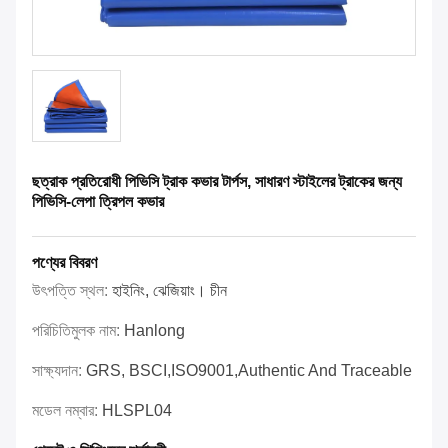
ছত্রাক প্রতিরোধী পিভিসি ট্রাক কভার টার্পস, সাধারণ স্টাইলের ট্রাকের জন্য
পিভিসি-লেপা ত্রিপল কভার
পণ্যের বিবরণ
উৎপত্তি স্থল:
হাইনিং, ঝেজিয়াং। চীন
পরিচিতিমুলক নাম:
Hanlong
সাক্ষ্যদান:
GRS, BSCI,ISO9001,Authentic And Traceable
মডেল নম্বার:
HLSPL04