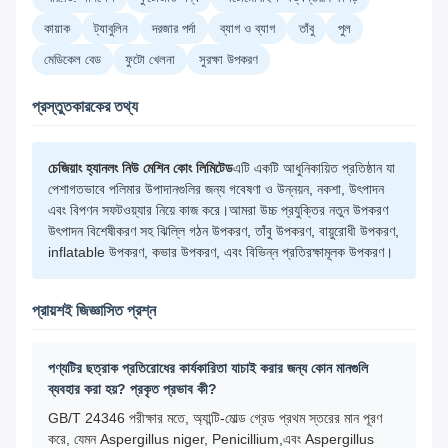
কায়াক
ট্যাবুলিন
দরজার পর্দা
ব্যাগ ও ব্যাগ
তাঁবু
পুল
মেডিকেল বেড
ফুটো খেলনা
সুরক্ষা উপকরণ
প্রস্তুতকারকের তথ্য
চেজিয়াং হ্যানলং নিউ মেশিন কোং লিমিটেড
এটি একটি আধুনিকায়িত প্রতিষ্ঠান যা
পেশাগতভাবে পলিমার উপাদানগুলির জন্য গবেষণা ও উন্নয়ন, নকশা, উৎপাদন
এবং বিপণন সফটওয়্যার নিয়ে কাজ করে।আমরা উচ্চ প্রযুক্তির নতুন উপকরণ
উৎপাদন বিশেষীকরণ সহ ঝিল্লি গঠন উপকরণ, তাঁবু উপকরণ, বায়ুরোধী উপকরণ,
inflatable উপকরণ, কভার উপকরণ, এবং বিভিন্ন প্রতিরক্ষামূলক উপকরণ।
প্রায়শই জিজ্ঞাসিত প্রশ্ন
পণ্যটির ছত্রাক প্রতিরোধের কার্যকারিতা যাচাই করার জন্য কোন মানগুলি
ব্যবহার করা হয়? প্রকৃত প্রভাব কী?
GB/T 24346 পরীক্ষার মতে, অ্যান্টি-মোল্ড গ্রেড প্রথম স্তরের মান পূরণ
করে, যেমন Aspergillus niger, Penicillium,এবং Aspergillus