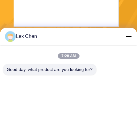
Lex Chen
পাঠান
7:28 AM
Good day, what product are you looking for?
Zhejiang Hanlong New Material Co., Ltd.
bill@zjhanlong.cn
86-0573-87636079
নং ১৬ হুয়াজিন রোড, ঝুয়াংমিয়াও টাউন,
হাইনিং সিটি, ঝেজিয়াং প্রদেশ, পি.আর.
চিন