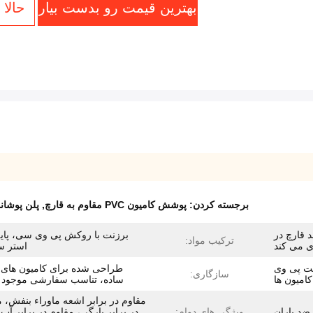
بهترین قیمت رو بدست بیار
حالا
برجسته کردن:
پوشش کامیون PVC مقاوم به قارچ
,
پلن پوشانده شده با 
 قارچ در
برزنت با روکش پی وی سی، پایه
ترکیب مواد:
 می کند
استر س
نت پی وی
طراحی شده برای کامیون های
سازگاری:
امیون ها
ساده، تناسب سفارشی موجود
مقاوم در برابر اشعه ماوراء بنفش، 
ویژگی های دوام:
در برابر پارگی، مقاوم در برابر آب 