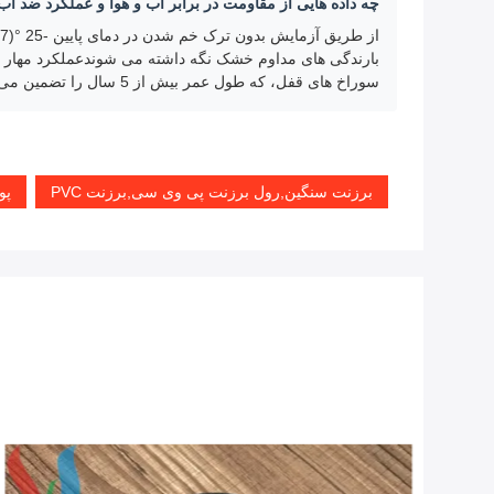
چه داده هایی از مقاومت در برابر آب و هوا و عملکرد ضد آ
سوراخ های قفل، که طول عمر بیش از 5 سال را تضمین می کند.
برزنت سنگین,رول برزنت پی وی سی,برزنت PVC
پوشش کامیون