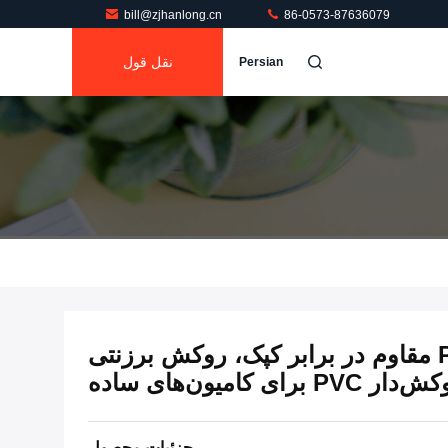
bill@zjhanlong.cn
86-0573-87636079
نقل قول
Persian
چادرهای کامیون PVC مقاوم در برابر کپک، روکش برزنتی
ار PVC برای کامیون‌های ساده
جزئیات محصول