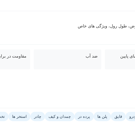
عرض، طول رول، ویژگی های خاص
ی پایین
ضد آب
مقاومت در برا
درو
قایق
پلن ها
پرده در
چمدان و کیف
چادر
استخر ها
تخت