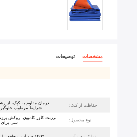
مشخصات
توضیحات
درمان مقاوم به کپک، از رشد
حفاظت از کپک:
شرایط مرطوب جلوگیری
برزنت کاور کامیون، روکش برز
نوع محصول:
سی برای ک
عملکرد ضد آب:
100٪ ضد آب، محافظ بار ضد باران