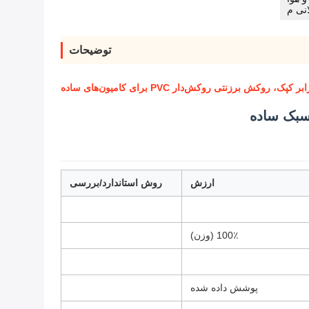
انی م
توضیحات
ارزش
روش استاندارد/بررسی
100٪ (وزن)
پوشش داده شده