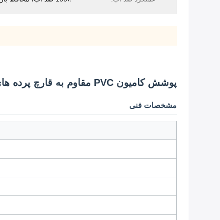
پوشش کامیون PVC مقاوم به قارچ پرده های پوشش پارچه ای پوشیده از PVC برای کامیون های سبک ساده
مشخصات فنی