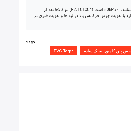
از طریق آزمایش بدون ترک خم شدن در دمای پایین -25 °C (FZ/T01007) ، محدوده مقاومت دمایی -30 °C تا +70 °C است. فشار هیدروستاتیک ≥ 50kPa است (FZ/T01004) ،و کالاها بعد از
نگه داشته می شوندعملکرد مهار کننده شعله زمان احتراق مستمر تنها 0.2 ثانیه (استانداردهای ملی ≤ 15 ثانیه) دارد.با تقویت جوش فرکانس بالا در لبه ها و تقویت فلزی در
Tags:
PVC Tarps