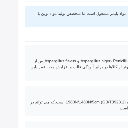
مواد پلیمر مشغول است.ما متخصص تولید مواد نوین با
بر اساس آزمایش GB/T 24346، درجه ضد قارچ با استاندارد سطح اول مطابقت دارد، با میزان مهار ≥ 99٪ در برابر قارچ های رایج مانند Aspergillus niger، Penicillium،و Aspergillus flavusپس از
طح پلنگ وجود ندارد.حفاظت موثر از کالاها در برابر آلودگی قالب و افزایش مدت عمر پلین
با استفاده از پارچه پایه پلی استر 1000D با قدرت بالا، مقاومت پارگی در جهت پیچ و خم ≥ 160N/75N (GB/T3917.3) و مقاومت کششی ≥ 1980N/1480N/5cm (GB/T3923.1) است.که می تواند در