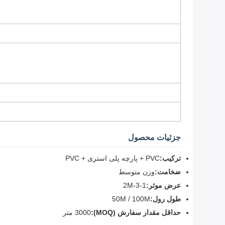
جزئیات محصول
ترکیب:
PVC + پارچه پلی استری + PVC
ضخامت:
وزن متوسط
عرض موثر:
1-3-2M
طول رول:
50M / 100M
حداقل مقدار سفارش (MOQ):
3000 متر