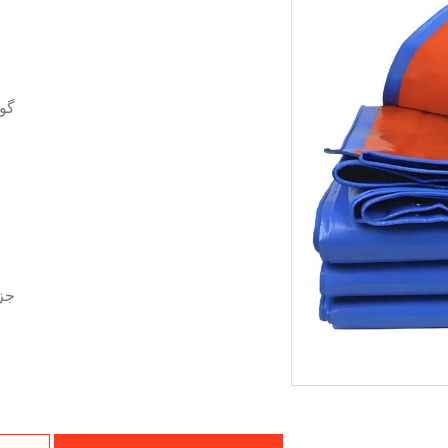
گو
جزئ