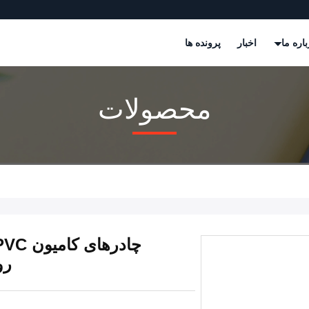
باره ما
اخبار
پرونده ها
محصولات
روکش‌د