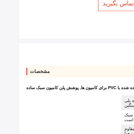
 تماس بگیرید
مشخصات
PVC برای کامیون ها
,
پوشش پلن کامیون سبک ساده
 پلی
نگین
 سبک
 است
مقاوم
و هوا