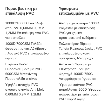
Πυροσβεστική με
Υφάσματα
επικάλυψη PVC
επικαλυμμένα με PVC
1000D*1000D Επικάλυψη
Αδιάβροχο ύφασμα 1000D
από PVC 0,60MM 0,9MM
Polyester με επίστρωση
1,2MM Επικάλυψη από PVC
PVC για χημικά
για σακούλες
προστατευτικά ενδύματα
1000D 700GSM Γαλάζιο
Πολυεστέρας Ripstop
ύφασμα πισίνας Αδιάβροχο
Taffeta Raincoat Jacket PVC
πλαστικό PVC επικαλυμμένο
επικαλυμμένο σκοινί
ύφασμα
υφάσματος Αδιάβροχο
Ενηλίκοι Παιδιά
Ανθεκτικό Ύφασμα με
Πυροσκελυμένη με PVC
Επίστρωση PVC για
600GSM Μετακίνητη
Φορτηγά 1000D 750G
Πυροσκελίδα πισίνας
Απορρόφησης Υγρασίας
Υψηλής αντοχής PVC
Ύφασμα τσάντας PVC
σκούπα σκηνής Anti Mold
παραλλαγής 500D Ύφασμα
0.60MM 0.9MM 1.2MM
πολυεστέρα με επίστρωση
PVC παραλλαγής