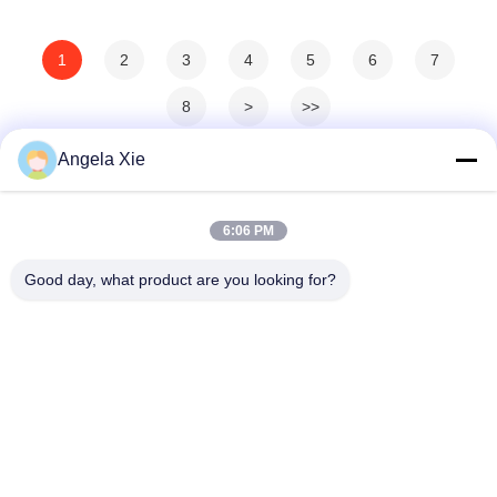
1
2
3
4
5
6
7
8
>
>>
Angela Xie
6:06 PM
Good day, what product are you looking for?
Zhejiang Hanlong New Material Co., Ltd.
bill@zjhanlong.cn
86-0573-87636079
Αριθμός 16, Οδός Huajin, Π
όλη Zhouwangmiao, Πόλη H
aiNing, Επαρχία Zhejiang, Λ