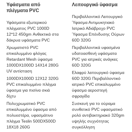
Υφάσματα από
Λειτουργικό ύφασμα
πλέγματα PVC
Περιβαλλοντικό Λειτουργικό
Υφάσματα εξωτερικού
Ύφασμα Αντιμυκητιακό
πλέγματος PVC 1000D
Ιατρικό Αδιάβροχο PVC
12*12 450gm Ανθεκτικά στα
Ύφασμα Επένδυσης Ούρων
δάκρυα υφάσματα PVC
60D 320G
Χρωματιστό PVC
Περιβαλλοντικά υφασμένα
επικαλυμμένο φλόγας
υδατοασθενή υφάσματα
Retardant Mesh ύφασμα
PVC για ιατρικές ανάγκες
1000DX1000D 14X14 280G
60D 320G
UV αντίσταση
Ελαφρύ λειτουργικό ύφασμα
1000DX1000D 12X12 320G
60D 320G Περιβαλλοντικό
PVC επικαλυμμένο πλέγμα
ιατρικό PVC επικαλυμμένο
ύφασμα για πισίνα σκιά
ύφασμα αεροστεγή
δίχτυ
σφραγίδα
Πολυχρωματικό PVC
Συσκευή για το ούραμα
επικαλυμμένο ύφασμα από
συνθετικό PVC υφασματικό
πολυεστέρα, υφασμάτινο
ρολό αντιβακτηριακό 320gm
πλέγμα Teslin 500DX500D
υψηλής συχνότητας
18X18 260G
συγκόλληση