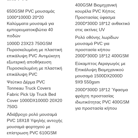
400GSM Βιομηχανική
650GSM PVC μουσαμάς
κουρέλα PVC Κήπος
1000*1000D 20*20
Προστασίας ύφασμα
Καλύμματα μουσαμά για
200D*300D 18*12 ανθεκτικό
εμπορευματοκιβώτια 40
στις ακτίνες UV
ποδών
Ρολό οθόνης λωρίδων
1000D 23X23 750GSM
μουσαμά PVC για
Πυροσκελυμένη με πλαστική
προστασία κήπου
επικάλυψη PVC Αντιμύκητη
200D*300D 18*12 400GSM
εξωτερική αποθήκευση
Εύκαμπτος Αεραγωγός με
Πυροσκελυμένη με πλαστική
Επικάλυψη Βιομηχανικού
επικάλυψη PVC
μουσαμά 1500DX2000D
Ψεύτικο Δέρμα PVC
9X9 550gsm
Tonneau Truck Covers
200D*300D 18*12 Ύφασμα
Fabric Pick Up Truck Bed
φράχτη προστασίας
Cover 1000DX1000D 20X20
ιδιωτικότητας PVC 400GSM
750G
για προστασία κήπου
Αδιάβροχο ρολό μουσαμά
PVC 18X18 Υψηλής αντοχής
μουσαμά φορτηγού με
επίστρωση PVC 610GSM