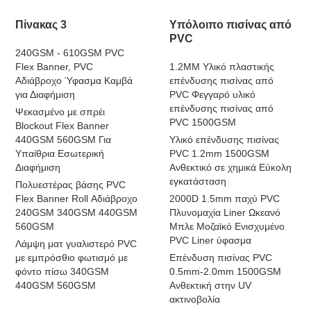
Πίνακας 3
Υπόλοιπο πισίνας από
PVC
240GSM - 610GSM PVC
Flex Banner, PVC
1.2MM Υλικό πλαστικής
Αδιάβροχο Ύφασμα Καμβά
επένδυσης πισίνας από
για Διαφήμιση
PVC Φεγγαρό υλικό
επένδυσης πισίνας από
Ψεκασμένο με σπρέι
PVC 1500GSM
Blockout Flex Banner
440GSM 560GSM Για
Υλικό επένδυσης πισίνας
Υπαίθρια Εσωτερική
PVC 1.2mm 1500GSM
Διαφήμιση
Ανθεκτικό σε χημικά Εύκολη
εγκατάσταση
Πολυεστέρας βάσης PVC
Flex Banner Roll Αδιάβροχο
2000D 1.5mm παχύ PVC
240GSM 340GSM 440GSM
Πλυνομαχία Liner Ωκεανό
560GSM
Μπλε Μοζαϊκό Ενισχυμένο
PVC Liner ύφασμα
Λάμψη ματ γυαλιστερό PVC
με εμπρόσθιο φωτισμό με
Επένδυση πισίνας PVC
φόντο πίσω 340GSM
0.5mm-2.0mm 1500GSM
440GSM 560GSM
Ανθεκτική στην UV
ακτινοβολία