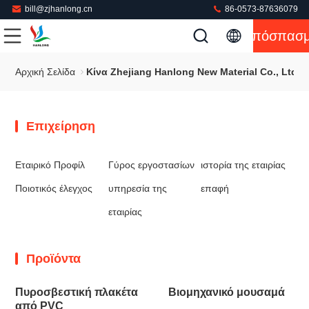
bill@zjhanlong.cn
86-0573-87636079
Απόσπασ
Αρχική Σελίδα
Κίνα Zhejiang Hanlong New Material Co., Ltd. 
Επιχείρηση
Εταιρικό Προφίλ
Γύρος εργοστασίων
ιστορία της εταιρίας
Ποιοτικός έλεγχος
υπηρεσία της
επαφή
εταιρίας
Προϊόντα
Πυροσβεστική πλακέτα
Βιομηχανικό μουσαμά
από PVC