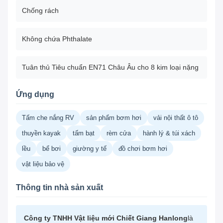
Chống rách
Không chứa Phthalate
Tuân thủ Tiêu chuẩn EN71 Châu Âu cho 8 kim loại nặng
Ứng dụng
Tấm che nắng RV
sản phẩm bơm hơi
vải nội thất ô tô
thuyền kayak
tấm bạt
rèm cửa
hành lý & túi xách
lều
bể bơi
giường y tế
đồ chơi bơm hơi
vật liệu bảo vệ
Thông tin nhà sản xuất
Công ty TNHH Vật liệu mới Chiết Giang Hanlong
là