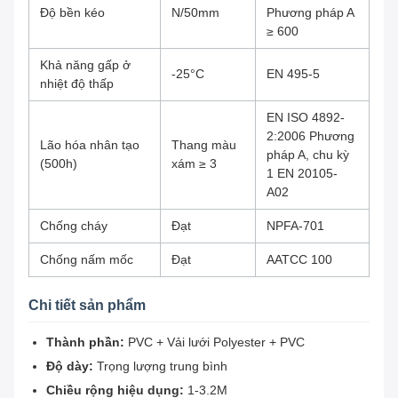
Độ bền kéo
N/50mm
Phương pháp A
≥ 600
Khả năng gấp ở
-25°C
EN 495-5
nhiệt độ thấp
EN ISO 4892-
2:2006 Phương
Lão hóa nhân tạo
Thang màu
pháp A, chu kỳ
(500h)
xám ≥ 3
1 EN 20105-
A02
Chống cháy
Đạt
NPFA-701
Chống nấm mốc
Đạt
AATCC 100
Chi tiết sản phẩm
Thành phần:
PVC + Vải lưới Polyester + PVC
Độ dày:
Trọng lượng trung bình
Chiều rộng hiệu dụng:
1-3.2M