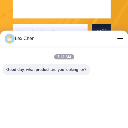
Gửi
Lex Chen
7:43 AM
Good day, what product are you looking for?
Zhejiang Hanlong New Material Co., Ltd.
bill@zjhanlong.cn
86-0573-87636079
Số 16, Đường Huajin, Thị trấ
n Zhouwangmiao, Thành ph
ố Hải Ninh, Tỉnh Chiết Gian
g, Cộng hòa Nhân dân Trun