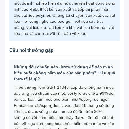
một doanh nghiệp hiện đại hóa chuyên hoạt động trong
lĩnh vực R&D, thiết kế, sản xuất và tiếp thị phần mềm
cho vật liệu polymer. Chúng tôi chuyên sản xuất các vật
liệu mới công nghệ cao bao gồm vật liệu cấu trúc
màng, vật liệu lều, vật liệu kín khí, vật liệu bơm hơi, vật
liệu phủ và các loại vật liệu bảo vệ khác.
Câu hỏi thường gặp
Những tiêu chuẩn nào được sử dụng để xác minh
hiệu suất chống nấm mốc của sản phẩm? Hiệu quả
thực tế là gì?
Theo thử nghiệm GB/T 24346, cấp độ chống nấm mốc
đáp ứng tiêu chuẩn cấp một, với tỷ lệ ức chế ≥ 99% đối
với các loại nấm mốc phổ biến như Aspergillus niger,
Penicillium và Aspergillus flavus. Sau 18 tháng sử dụng
liên tục ở các vùng phía nam có độ ẩm trên 90%,
không có vết nấm mốc nhìn thấy được trên bề mặt bạt,
bảo vệ hiệu quả hàng hóa khỏi nhiễm nấm mốc và kéo