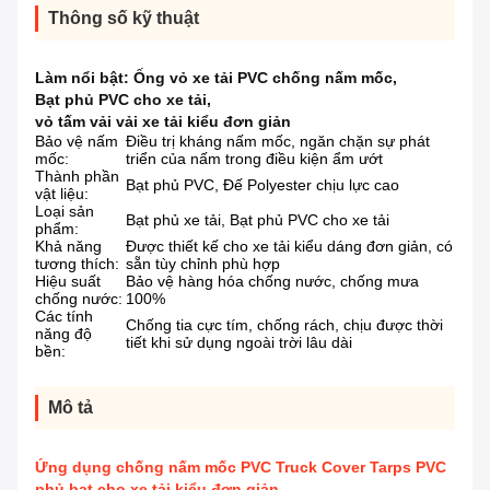
Thông số kỹ thuật
Làm nổi bật:
Ống vỏ xe tải PVC chống nấm mốc
,
Bạt phủ PVC cho xe tải
,
vỏ tấm vải vải xe tải kiểu đơn giản
Bảo vệ nấm
Điều trị kháng nấm mốc, ngăn chặn sự phát
mốc:
triển của nấm trong điều kiện ẩm ướt
Thành phần
Bạt phủ PVC, Đế Polyester chịu lực cao
vật liệu:
Loại sản
Bạt phủ xe tải, Bạt phủ PVC cho xe tải
phẩm:
Khả năng
Được thiết kế cho xe tải kiểu dáng đơn giản, có
tương thích:
sẵn tùy chỉnh phù hợp
Hiệu suất
Bảo vệ hàng hóa chống nước, chống mưa
chống nước:
100%
Các tính
Chống tia cực tím, chống rách, chịu được thời
năng độ
tiết khi sử dụng ngoài trời lâu dài
bền:
Mô tả
Ứng dụng chống nấm mốc PVC Truck Cover Tarps PVC
phủ bạt cho xe tải kiểu đơn giản