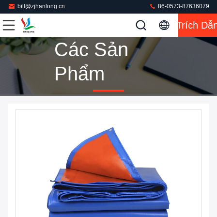
bill@zjhanlong.cn
86-0573-87636079
Trích Dẫ
Các Sản
Phẩm