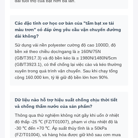
dài tuổi thọ của bạt hơn ba lần.
Các đặc tính cơ học cơ bản của "tấm bạt xe tải
màu trơn" có đáp ứng yêu cầu vận chuyển đường
dài không?
Sử dụng vải nền polyester cường độ cao 1000D, độ
bền xé theo chiều dọc/ngang là ≥ 160N/75N
(GB/T3917.3) và độ bền kéo là ≥ 1980N/1480N/5cm
(GB/T3923.1), có thể chống lại việc cào và kéo thường
xuyên trong quá trình vận chuyển. Sau khi chạy tổng
cộng 160.000 km, tỷ lệ giữ độ bền lớn hơn 90%.
Dữ liệu nào hỗ trợ hiệu suất chống chịu thời tiết
và chống thấm nước của sản phẩm?
Thông qua thử nghiệm không nứt gãy khi uốn ở nhiệt
độ thấp -25 ℃ (FZ/T01007), phạm vi chịu nhiệt độ là
-30 ℃ đến +70 ℃. Áp suất thủy tĩnh là ≥ 50kPa
(FZ/T01004), và hàng hóa được giữ khô sau cơn mưa