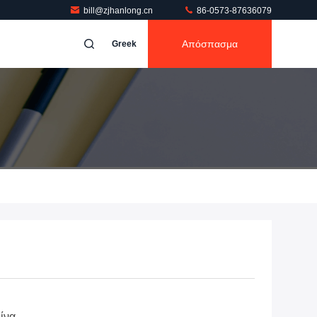
bill@zjhanlong.cn
86-0573-87636079
Απόσπασμα
Greek
Κίνα