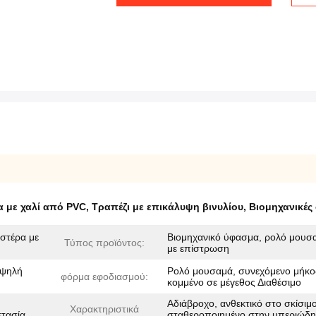
 με χαλί από PVC
,
Τραπέζι με επικάλυψη βινυλίου
,
Βιομηχανικές
στέρα με
Βιομηχανικό ύφασμα, ρολό μουσ
Τύπος προϊόντος:
με επίστρωση
υψηλή
Ρολό μουσαμά, συνεχόμενο μήκο
φόρμα εφοδιασμού:
κομμένο σε μέγεθος Διαθέσιμο
Αδιάβροχο, ανθεκτικό στο σκίσιμο
Χαρακτηριστικά
τασία
σταθεροποιημένο στην υπεριώδη