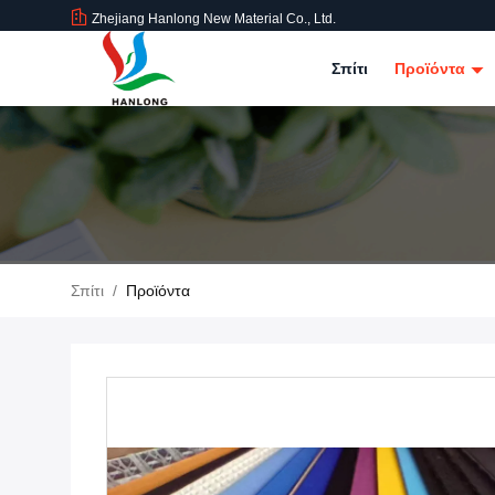
Zhejiang Hanlong New Material Co., Ltd.
Σπίτι
Προϊόντα
Σπίτι
/
Προϊόντα