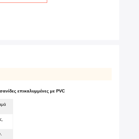
 σανίδες επικαλυμμένες με PVC
αμά
ς,
,