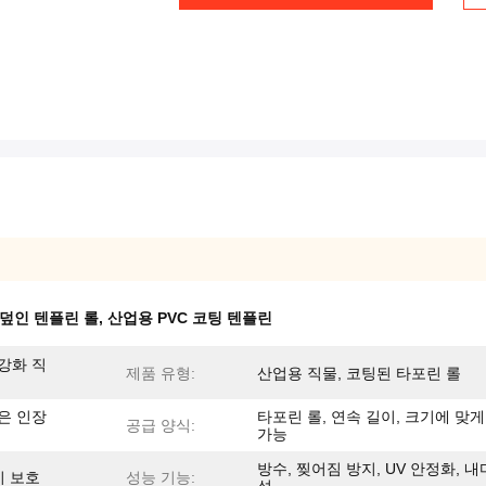
덮인 텐플린 롤
,
산업용 PVC 코팅 텐플린
강화 직
제품 유형:
산업용 직물, 코팅된 타포린 롤
은 인장
타포린 롤, 연속 길이, 크기에 맞게
공급 양식:
가능
방수, 찢어짐 방지, UV 안정화, 
비 보호
성능 기능: