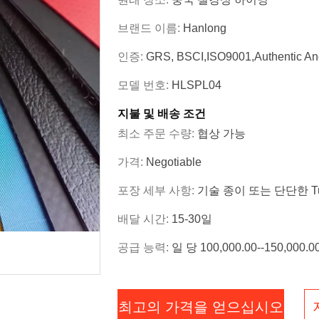
브랜드 이름:
Hanlong
인증:
GRS, BSCI,ISO9001,Authentic An
모델 번호:
HLSPL04
지불 및 배송 조건
최소 주문 수량:
협상 가능
가격:
Negotiable
포장 세부 사항:
기술 종이 또는 단단한 T
배달 시간:
15-30일
공급 능력:
일 당 100,000.00--150,000
최고의 가격을 얻으십시오