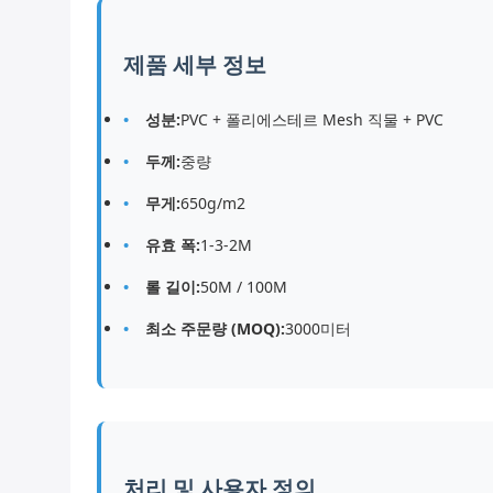
제품 세부 정보
성분:
PVC + 폴리에스테르 Mesh 직물 + PVC
두께:
중량
무게:
650g/m2
유효 폭:
1-3-2M
롤 길이:
50M / 100M
최소 주문량 (MOQ):
3000미터
처리 및 사용자 정의