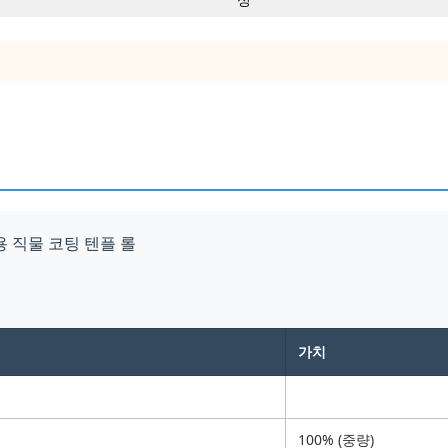
성
용 직물 코팅 텐플 롤
가치
100% (중량)