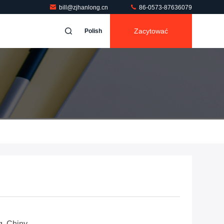
bill@zjhanlong.cn
86-0573-87636079
Zacytować
Polish
g, Chiny