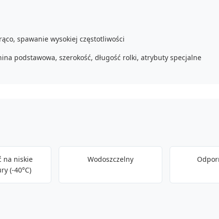
rąco, spawanie wysokiej częstotliwości
nina podstawowa, szerokość, długość rolki, atrybuty specjalne
 na niskie
Wodoszczelny
Odporn
ry (-40°C)