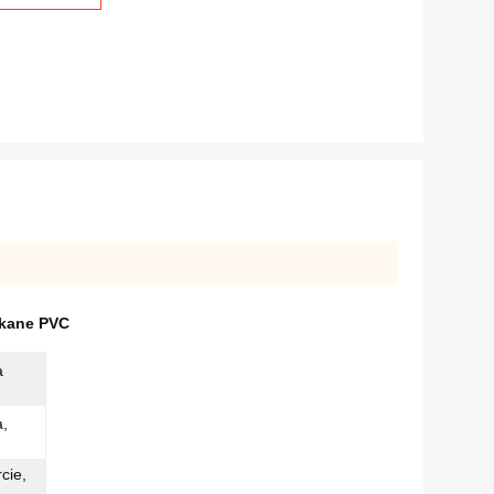
ekane PVC
a
a,
cie,