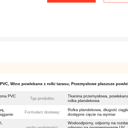
 PVC
,
Wino powlekane z rolki tarasu
,
Przemysłowe płaszcze powl
iona PVC
Tkanina przemysłowa, powlekan
Typ produktu:
rolka plandekowa
wą,
Rolka plandekowa, długość ciągł
Formularz dostawy:
iąganie
dostępne cięcie na wymiar
ń,
Wodoodporny, odporny na rozdar
cechy wydajności:
odporny na promieniowanie UV,