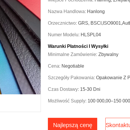
Nazwa Handlowa:
Hanlong
Orzecznictwo:
GRS, BSCI,ISO9001,Auth
Numer Modelu:
HLSPL04
Warunki Płatności I Wysyłki
Minimalne Zamówienie:
Zbywalny
Cena:
Negotiable
Szczegóły Pakowania:
Opakowanie Z P
Czas Dostawy:
15-30 Dni
Możliwość Supply:
100 000,00–150 000
Najlepszą cenę
Skontaktu