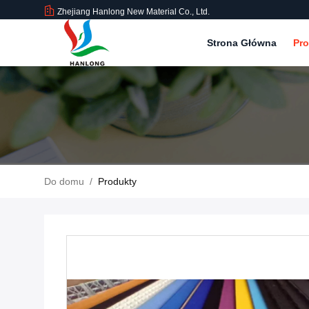
Zhejiang Hanlong New Material Co., Ltd.
Strona Główna
Pr
Do domu
/
Produkty