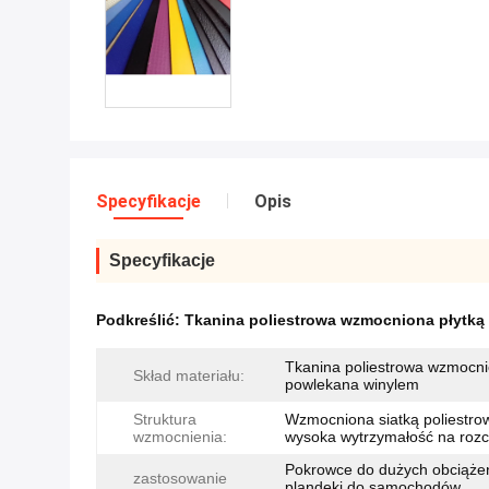
Specyfikacje
Opis
Specyfikacje
Podkreślić:
Tkanina poliestrowa wzmocniona płytką
Tkanina poliestrowa wzmocn
Skład materiału:
powlekana winylem
Struktura
Wzmocniona siatką poliestro
wzmocnienia:
wysoka wytrzymałość na rozc
Pokrowce do dużych obciąże
zastosowanie
plandeki do samochodów