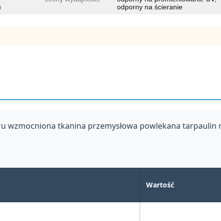
u
odporny na ścieranie
ru wzmocniona tkanina przemysłowa powlekana tarpaulin r
Wartość