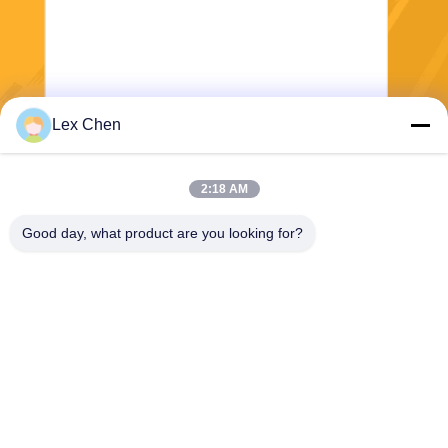
Lex Chen
Senden
2:18 AM
Good day, what product are you looking for?
Zhejiang Hanlong New Material Co., Ltd.
bill@zjhanlong.cn
86-0573-87636079
Nr. 16 Huajin Road, Stadt Zh
ouwangmiao, Stadt HaiNing,
Provinz Zhejiang, PR China