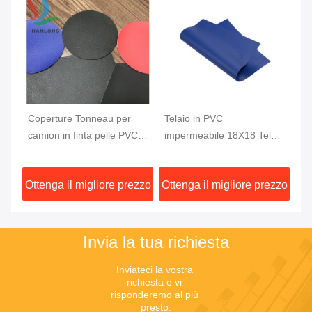
Coperture Tonneau per
Telaio in PVC
Te
C
camion in finta pelle PVC,
impermeabile 18X18 Telaio
im
tessuto per cassone pick-
per camion rivestito in PVC
ca
up 1000DX1000D 20X20
ad alta resistenza 610GSM
ca
zzo
Ottenga il migliore prezzo
Ottenga il migliore prezzo
Ot
750G
2
Invia la tua richiesta
Inviateci la vostra 
richiesta e vi 
risponderemo al più 
presto.