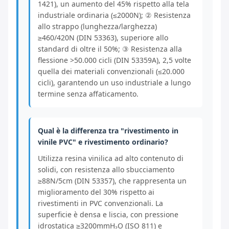
1421), un aumento del 45% rispetto alla tela
industriale ordinaria (≤2000N); ② Resistenza
allo strappo (lunghezza/larghezza)
≥460/420N (DIN 53363), superiore allo
standard di oltre il 50%; ③ Resistenza alla
flessione >50.000 cicli (DIN 53359A), 2,5 volte
quella dei materiali convenzionali (≤20.000
cicli), garantendo un uso industriale a lungo
termine senza affaticamento.
Qual è la differenza tra "rivestimento in
vinile PVC" e rivestimento ordinario?
Utilizza resina vinilica ad alto contenuto di
solidi, con resistenza allo sbucciamento
≥88N/5cm (DIN 53357), che rappresenta un
miglioramento del 30% rispetto ai
rivestimenti in PVC convenzionali. La
superficie è densa e liscia, con pressione
idrostatica ≥3200mmH₂O (ISO 811) e