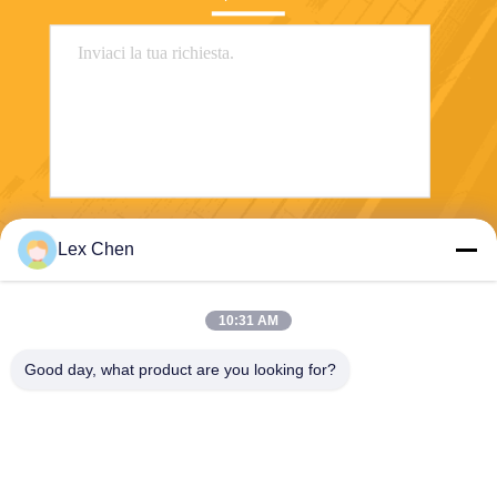
Invia
Lex Chen
10:31 AM
Good day, what product are you looking for?
Zhejiang Hanlong New Material Co., Ltd.
bill@zjhanlong.cn
86-0573-87636079