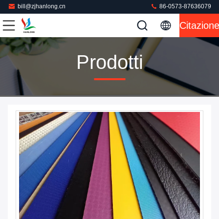
bill@zjhanlong.cn
86-0573-87636079
Citazion
Prodotti