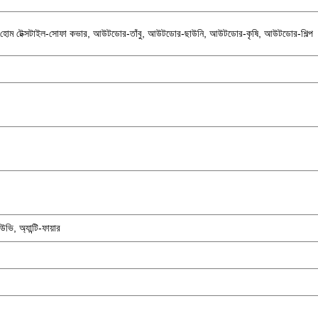
জুতা, হোম টেক্সটাইল-সোফা কভার, আউটডোর-তাঁবু, আউটডোর-ছাউনি, আউটডোর-কৃষি, আউটডোর-শিল্প
-ইউভি, অ্যান্টি-ফায়ার