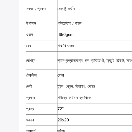
সরবরাহ প্রকার
মেক-টু-অর্ডার
উপাদান
পলিয়েস্টার / ধাতব
ওজন
650gsm
বেধ
মাঝারি ওজন
বৈশিষ্ট্য
শ্বাসপ্রশ্বাসযোগ্য, জল প্রতিরোধী, অ্যান্টি-মিল্ডিউ, ম
টেকনিক্স
বোনা
শৈলী
টুইল, প্লেন, স্ট্রাইপ, প্লেড
প্রকার
মাইক্রোফাইবার ফ্যাব্রিক
প্রস্থ
72"
ঘনত্ব
20x20
প্যাটার্ন
সলিড