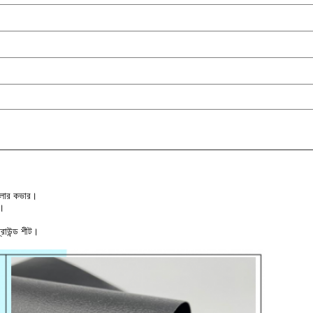
্রেলার কভার।
স।
্রাউন্ড শীট।