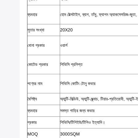
ব্যবহার
হোম টেক্সটাইল, ব্যাগ, তাঁবু, ফ্যাশন অ্যাকসেসরিজ-
সুতার সংখ্যা
20X20
বোনা প্রকার
ওয়ার্প
কোটেড প্রকার
পিভিসি প্রলিপ্ত
পণ্যের নাম
পিভিসি কোটিং টোনু কভার
বৈশিষ্ট্য
অ্যান্টি-মিল্ডিউ, অ্যান্টি-স্ক্র্যাচ, টিয়ার-প্রতিরোধী, অ্যান্টি
ব্যবহার
সমস্ত গাড়ির জন্য কভার
প্রকার
পিভিসি/টিপিইউ/টিপিও ইত্যাদি।
MOQ
3000SQM