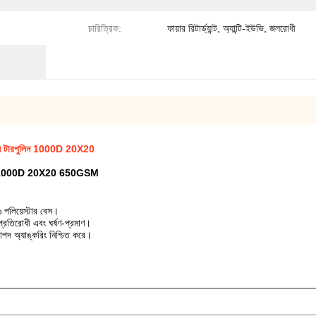
চারিত্রিক:
ফায়ার রিটার্ড্যান্ট, অ্যান্টি-ইউভি, জলরোধী
ভিসি টারপুলিন 1000D 20X20
টারপলিন 1000D 20X20 650GSM
 পলিয়েস্টার বেস।
রতিরোধী এবং ঘর্ষণ-প্রমাণ।
াপদ অ্যাঙ্করিং নিশ্চিত করে।