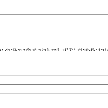
য়েশ্চার-শোষণকারী, জল-দ্রবণীয়, বলি-প্রতিরোধী, জলরোধী, অ্যান্টি-ইউভি, ঘর্ষণ-প্রতিরোধী, দাগ প্র