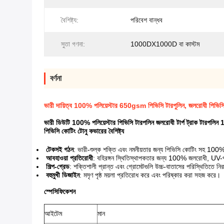
বৈশিষ্ট্য:
পরিবেশ বান্ধব
সুতা গণনা:
1000DX1000D বা কাস্টম
বর্ণনা
ভারী দায়িত্ব 100% পলিয়েস্টার 650gsm পিভিসি টারপুলিন, জলরোধী পি
ভারী ডিউটি ​​100% পলিয়েস্টার পিভিসি টারপলিন জলরোধী টার্প ট্রাক 
পিভিসি কোটিং টোনু কভারের বৈশিষ্ট্য
টেকসই গঠন
: ভারী-শুল্ক শক্তি এবং নমনীয়তার জন্য পিভিসি কোটিং সহ 100%
আবহাওয়া প্রতিরোধী
: বহিরঙ্গন স্থিতিস্থাপকতার জন্য 100% জলরোধী, UV-প্
শিল্প-গ্রেড
: শক্তিশালী প্রান্ত এবং গ্রোমেটগুলি উচ্চ-বাতাসের পরিস্থিতিতে নির
বহুমুখী ডিজাইন
: মসৃণ পৃষ্ঠ ময়লা প্রতিরোধ করে এবং পরিষ্কার করা সহজ করে।
স্পেসিফিকেশন
আইটেম
মান