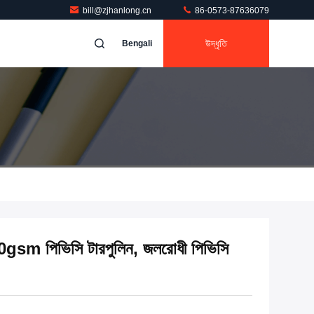
bill@zjhanlong.cn
86-0573-87636079
উদ্ধৃতি
Bengali
650gsm পিভিসি টারপুলিন, জলরোধী পিভিসি