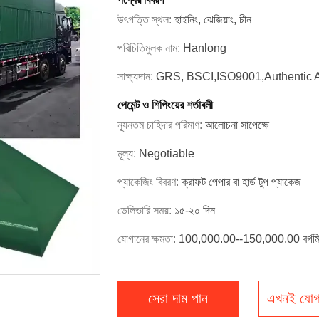
উৎপত্তি স্থল:
হাইনিং, ঝেজিয়াং, চীন
পরিচিতিমুলক নাম:
Hanlong
সাক্ষ্যদান:
GRS, BSCI,ISO9001,Authentic 
পেমেন্ট ও শিপিংয়ের শর্তাবলী
ন্যূনতম চাহিদার পরিমাণ:
আলোচনা সাপেক্ষে
মূল্য:
Negotiable
প্যাকেজিং বিবরণ:
ক্রাফট পেপার বা হার্ড টুপ প্যাকেজ
ডেলিভারি সময়:
১৫-২০ দিন
যোগানের ক্ষমতা:
100,000.00--150,000.00 বর্গমিটার
সেরা দাম পান
এখনই যোগ