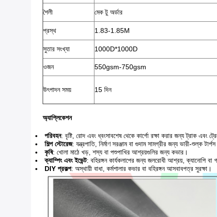
শৈলী
মেক টু অর্ডার
প্রস্থ
1.83-1.85M
সুতার সংখ্যা
1000D*1000D
ওজন
550gsm-750gsm
উৎপাদন সময়
15 দিন
অ্যাপ্লিকেশন
পরিবহন
: বৃষ্টি, রোদ এবং ধ্বংসাবশেষ থেকে কার্গো রক্ষা করার জন্য ট্রাক এবং ট
শিল্প স্টোরেজ
: যন্ত্রপাতি, নির্মাণ সরঞ্জাম বা গুদাম সামগ্রীর জন্য ভারী-শুল্ক টার্প
কৃষি
: খোলা মাঠে খড়, শস্য বা পশুপাখির আশ্রয়গুলির জন্য কভার।
ক্যাম্পিং এবং ইভেন্ট
: বহিরঙ্গন কার্যকলাপের জন্য জলরোধী আশ্রয়, ক্যানোপি বা গ
DIY প্রকল্প
: অস্থায়ী বাধা, কর্মশালার কভার বা বহিরঙ্গন আসবাবপত্র সুরক্ষা।