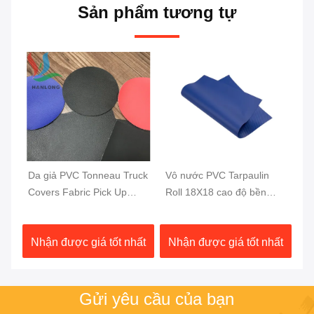
Sản phẩm tương tự
PVC Tonneau Truck
Vô nước PVC Tarpaulin
Không thấm nướ
Fabric Pick Up
Roll 18X18 cao độ bền
Tarpaulin Campi
ed Cover
PVC phủ trên xe tải
Fabric Truck To
1000D 20X20
Tarpaulin 610GSM
gồm 1000D X 1
ược giá tốt nhất
Nhận được giá tốt nhất
Nhận được giá
20X20 650GSM
Gửi yêu cầu của bạn