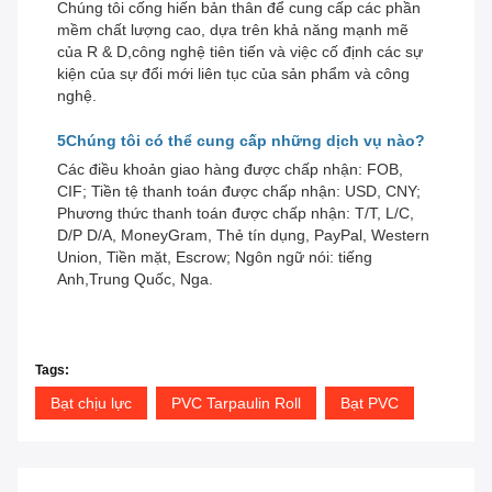
Chúng tôi cống hiến bản thân để cung cấp các phần
mềm chất lượng cao, dựa trên khả năng mạnh mẽ
của R & D,công nghệ tiên tiến và việc cố định các sự
kiện của sự đổi mới liên tục của sản phẩm và công
nghệ.
5Chúng tôi có thể cung cấp những dịch vụ nào?
Các điều khoản giao hàng được chấp nhận: FOB,
CIF; Tiền tệ thanh toán được chấp nhận: USD, CNY;
Phương thức thanh toán được chấp nhận: T/T, L/C,
D/P D/A, MoneyGram, Thẻ tín dụng, PayPal, Western
Union, Tiền mặt, Escrow; Ngôn ngữ nói: tiếng
Anh,Trung Quốc, Nga.
Tags:
Bạt chịu lực
PVC Tarpaulin Roll
Bạt PVC