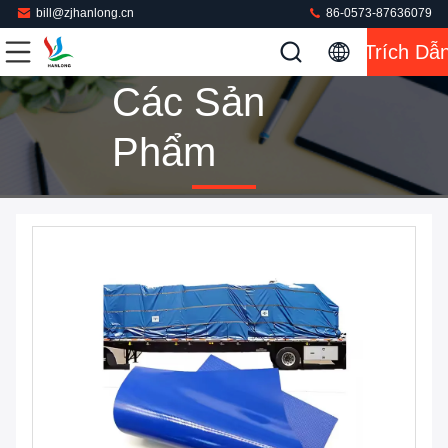
bill@zjhanlong.cn
86-0573-87636079
Trích Dẫ
Các Sản
Phẩm