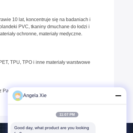
wie 10 lat, koncentruje się na badaniach i
 plandeki PVC, tkaniny dmuchane do łodzi i
materiały ochronne, materiały medyczne.
PET, TPU, TPO i inne materiały warstwowe
 z Państwem dla osiągnięcia obopólnych
Angela Xie
11:07 PM
Good day, what product are you looking 