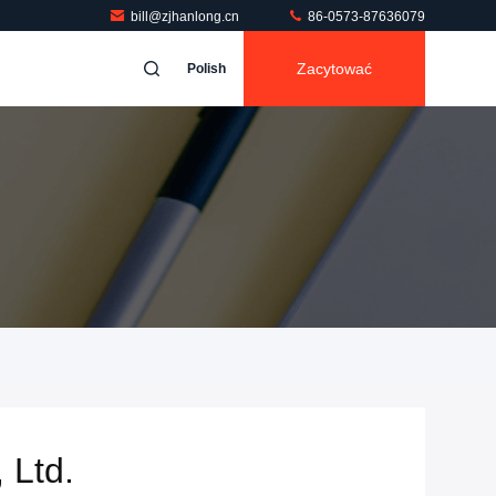
bill@zjhanlong.cn
86-0573-87636079
Zacytować
Polish
 Ltd.