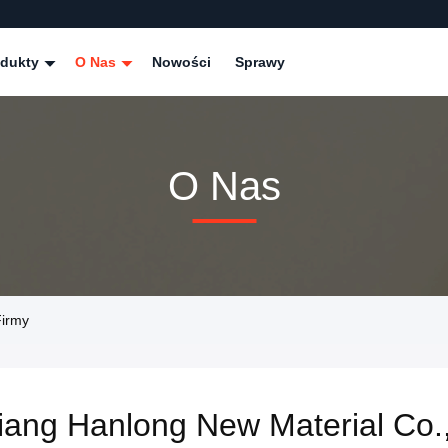
odukty
O Nas
Nowości
Sprawy
O Nas
Firmy
iang Hanlong New Material Co.,