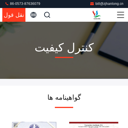
86-0573-87636079
bill@zjhanlong.cn
نقل قول
کنترل کیفیت
گواهینامه ها