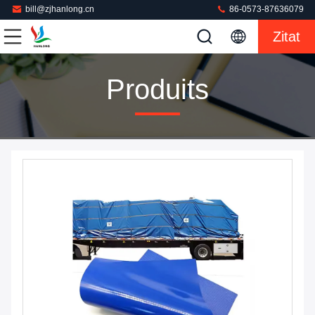
bill@zjhanlong.cn
86-0573-87636079
Zitat
Produits