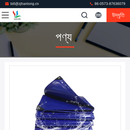
bill@zjhanlong.cn
86-0573-87636079
উদ্ধৃতি
পণ্য