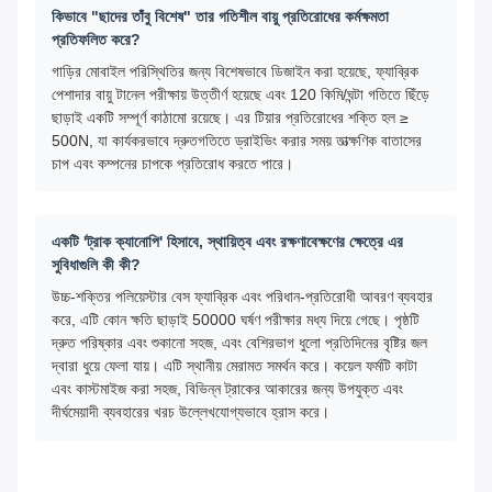
কিভাবে "ছাদের তাঁবু বিশেষ" তার গতিশীল বায়ু প্রতিরোধের কর্মক্ষমতা
প্রতিফলিত করে?
গাড়ির মোবাইল পরিস্থিতির জন্য বিশেষভাবে ডিজাইন করা হয়েছে, ফ্যাব্রিক
পেশাদার বায়ু টানেল পরীক্ষায় উত্তীর্ণ হয়েছে এবং 120 কিমি/ঘন্টা গতিতে ছিঁড়ে
ছাড়াই একটি সম্পূর্ণ কাঠামো রয়েছে। এর টিয়ার প্রতিরোধের শক্তি হল ≥
500N, যা কার্যকরভাবে দ্রুতগতিতে ড্রাইভিং করার সময় তাত্ক্ষণিক বাতাসের
চাপ এবং কম্পনের চাপকে প্রতিরোধ করতে পারে।
একটি 'ট্রাক ক্যানোপি' হিসাবে, স্থায়িত্ব এবং রক্ষণাবেক্ষণের ক্ষেত্রে এর
সুবিধাগুলি কী কী?
উচ্চ-শক্তির পলিয়েস্টার বেস ফ্যাব্রিক এবং পরিধান-প্রতিরোধী আবরণ ব্যবহার
করে, এটি কোন ক্ষতি ছাড়াই 50000 ঘর্ষণ পরীক্ষার মধ্য দিয়ে গেছে। পৃষ্ঠটি
দ্রুত পরিষ্কার এবং শুকানো সহজ, এবং বেশিরভাগ ধুলো প্রতিদিনের বৃষ্টির জল
দ্বারা ধুয়ে ফেলা যায়। এটি স্থানীয় মেরামত সমর্থন করে। কয়েল ফর্মটি কাটা
এবং কাস্টমাইজ করা সহজ, বিভিন্ন ট্রাকের আকারের জন্য উপযুক্ত এবং
দীর্ঘমেয়াদী ব্যবহারের খরচ উল্লেখযোগ্যভাবে হ্রাস করে।