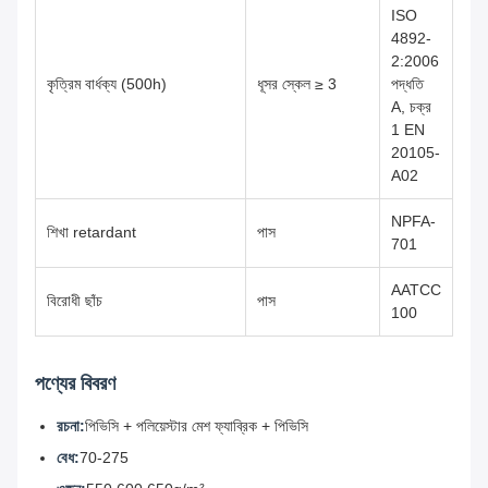
ISO
4892-
2:2006
কৃত্রিম বার্ধক্য (500h)
ধূসর স্কেল ≥ 3
পদ্ধতি
A, চক্র
1 EN
20105-
A02
NPFA-
শিখা retardant
পাস
701
AATCC
বিরোধী ছাঁচ
পাস
100
পণ্যের বিবরণ
রচনা:
পিভিসি + পলিয়েস্টার মেশ ফ্যাব্রিক + পিভিসি
বেধ:
70-275