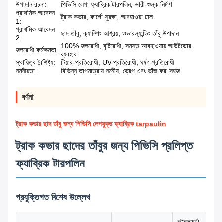
উপাদান রচনা:
পিভিসি লেপা ফ্যাব্রিক টারপলিন, ভারী-শুল্ক নির্মাণ
প্রাথমিক আবেদন
ট্রাক কভার, কার্গো সুরক্ষা, আবহাওয়া ঢাল
1:
প্রাথমিক আবেদন
ছাদ তাঁবু, ক্যাম্পিং আশ্রয়, ওভারল্যান্ডিং তাঁবু উপাদান
2:
100% জলরোধী, বৃষ্টিরোধী, সমস্ত আবহাওয়ায় আউটডোর
জলরোধী কর্মক্ষমতা:
ব্যবহার
স্থায়িত্ব বৈশিষ্ট্য:
টিয়ার-প্রতিরোধী, UV-প্রতিরোধী, ঘর্ষণ-প্রতিরোধী
নমনীয়তা:
বিভিন্ন তাপমাত্রায় নমনীয়, ড্রেপ এবং ভাঁজ করা সহজ
বর্ণনা
ট্রাক কভার ছাদ তাঁবু জন্য পিভিসি লেপযুক্ত ফ্যাব্রিক tarpaulin
ট্রাক কভার ছাদের তাঁবুর জন্য পিভিসি প্রলিপ্ত
ফ্যাব্রিক টারপলিন
প্রযুক্তিগত বিশেষ উল্লেখ