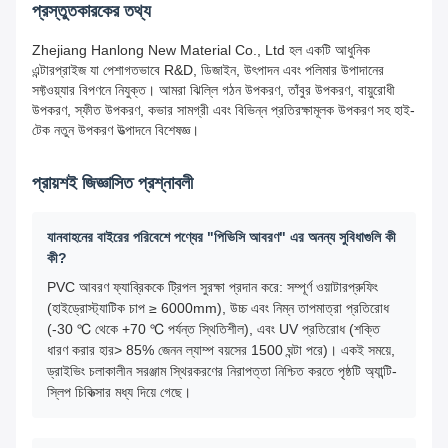
প্রস্তুতকারকের তথ্য
Zhejiang Hanlong New Material Co., Ltd হল একটি আধুনিক
এন্টারপ্রাইজ যা পেশাগতভাবে R&D, ডিজাইন, উৎপাদন এবং পলিমার উপাদানের
সফ্টওয়্যার বিপণনে নিযুক্ত। আমরা ঝিল্লি গঠন উপকরণ, তাঁবুর উপকরণ, বায়ুরোধী
উপকরণ, স্ফীত উপকরণ, কভার সামগ্রী এবং বিভিন্ন প্রতিরক্ষামূলক উপকরণ সহ হাই-
টেক নতুন উপকরণ উত্পাদনে বিশেষজ্ঞ।
প্রায়শই জিজ্ঞাসিত প্রশ্নাবলী
যানবাহনের বাইরের পরিবেশে পণ্যের "পিভিসি আবরণ" এর অনন্য সুবিধাগুলি কী
কী?
PVC আবরণ ফ্যাব্রিককে ট্রিপল সুরক্ষা প্রদান করে: সম্পূর্ণ ওয়াটারপ্রুফিং
(হাইড্রোস্ট্যাটিক চাপ ≥ 6000mm), উচ্চ এবং নিম্ন তাপমাত্রা প্রতিরোধ
(-30 ℃ থেকে +70 ℃ পর্যন্ত স্থিতিশীল), এবং UV প্রতিরোধ (শক্তি
ধারণ করার হার> 85% জেনন ল্যাম্প বয়সের 1500 ঘন্টা পরে)। একই সময়ে,
ড্রাইভিং চলাকালীন সরঞ্জাম স্থিরকরণের নিরাপত্তা নিশ্চিত করতে পৃষ্ঠটি অ্যান্টি-
স্লিপ চিকিত্সার মধ্য দিয়ে গেছে।