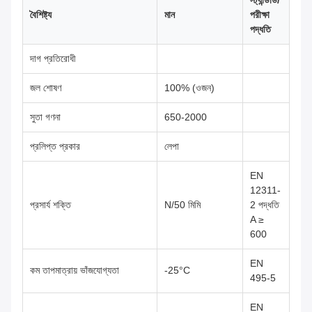
স্ট্যান্ডার্ড/
বৈশিষ্ট্য
মান
পরীক্ষা
পদ্ধতি
দাগ প্রতিরোধী
জল শোষণ
100% (ওজন)
সুতা গণনা
650-2000
প্রলিপ্ত প্রকার
লেপা
EN
12311-
প্রসার্য শক্তি
N/50 মিমি
2 পদ্ধতি
A ≥
600
EN
কম তাপমাত্রায় ভাঁজযোগ্যতা
-25°C
495-5
EN