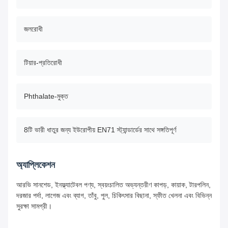
জলরোধী
টিয়ার-প্রতিরোধী
Phthalate-মুক্ত
8টি ভারী ধাতুর জন্য ইউরোপীয় EN71 স্ট্যান্ডার্ডের সাথে সঙ্গতিপূর্ণ
অ্যাপ্লিকেশন
আরভি সানশেড, ইনফ্ল্যাটেবল পণ্য, স্বয়ংচালিত অভ্যন্তরীণ কাপড়, কায়াক, টারপলিন,
দরজার পর্দা, লাগেজ এবং ব্যাগ, তাঁবু, পুল, চিকিৎসার বিছানা, স্ফীত খেলনা এবং বিভিন্ন
সুরক্ষা সামগ্রী।