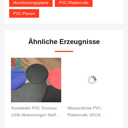
Hochleistungsplane
PVC-Plattenrolle
PVC-Planen
Ähnliche Erzeugnisse
Kunstleder PVC Tonneau
Wasserdichte PVC-
Wa
,
LKW-Abdeckungen Stoff
Plattenrolle 18X18
Ta
Pick-Up LKW-Bett
Hochfestigkeit PVC-
St