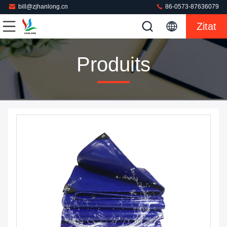
bill@zjhanlong.cn
86-0573-87636079
Zitat
Produits