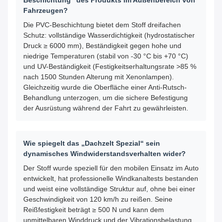
Beschichtung“ des Produkts im Außenbereich von
Fahrzeugen?
Die PVC-Beschichtung bietet dem Stoff dreifachen
Schutz: vollständige Wasserdichtigkeit (hydrostatischer
Druck ≥ 6000 mm), Beständigkeit gegen hohe und
niedrige Temperaturen (stabil von -30 °C bis +70 °C)
und UV-Beständigkeit (Festigkeitserhaltungsrate >85 %
nach 1500 Stunden Alterung mit Xenonlampen).
Gleichzeitig wurde die Oberfläche einer Anti-Rutsch-
Behandlung unterzogen, um die sichere Befestigung
der Ausrüstung während der Fahrt zu gewährleisten.
Wie spiegelt das „Dachzelt Spezial“ sein
dynamisches Windwiderstandsverhalten wider?
Der Stoff wurde speziell für den mobilen Einsatz im Auto
entwickelt, hat professionelle Windkanaltests bestanden
und weist eine vollständige Struktur auf, ohne bei einer
Geschwindigkeit von 120 km/h zu reißen. Seine
Reißfestigkeit beträgt ≥ 500 N und kann dem
unmittelbaren Winddruck und der Vibrationsbelastung