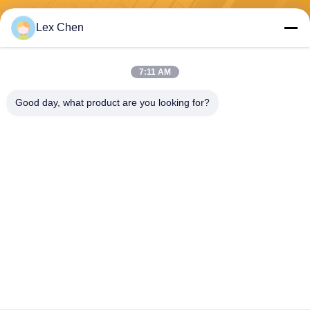
Invia
Lex Chen
7:11 AM
Good day, what product are you looking for?
Zhejiang Hanlong New Material Co., Ltd.
bill@zjhanlong.cn
86-0573-87636079
No.16 Huajin Road, Zhouwa
ngmiao Town, Città di Hainin
g, Provincia di Zhejiang, R.P.
CINA