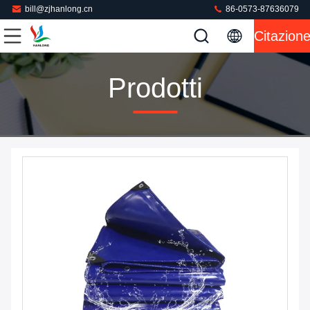
bill@zjhanlong.cn
86-0573-87636079
Citazion
Prodotti