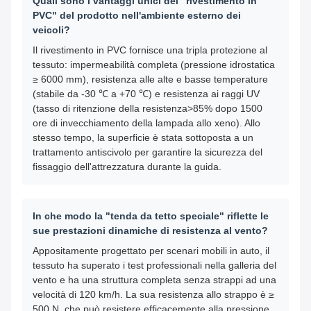
Quali sono i vantaggi unici del "rivestimento in
PVC" del prodotto nell'ambiente esterno dei
veicoli?
Il rivestimento in PVC fornisce una tripla protezione al
tessuto: impermeabilità completa (pressione idrostatica
≥ 6000 mm), resistenza alle alte e basse temperature
(stabile da -30 ℃ a +70 ℃) e resistenza ai raggi UV
(tasso di ritenzione della resistenza>85% dopo 1500
ore di invecchiamento della lampada allo xeno). Allo
stesso tempo, la superficie è stata sottoposta a un
trattamento antiscivolo per garantire la sicurezza del
fissaggio dell'attrezzatura durante la guida.
In che modo la "tenda da tetto speciale" riflette le
sue prestazioni dinamiche di resistenza al vento?
Appositamente progettato per scenari mobili in auto, il
tessuto ha superato i test professionali nella galleria del
vento e ha una struttura completa senza strappi ad una
velocità di 120 km/h. La sua resistenza allo strappo è ≥
500 N, che può resistere efficacemente alla pressione