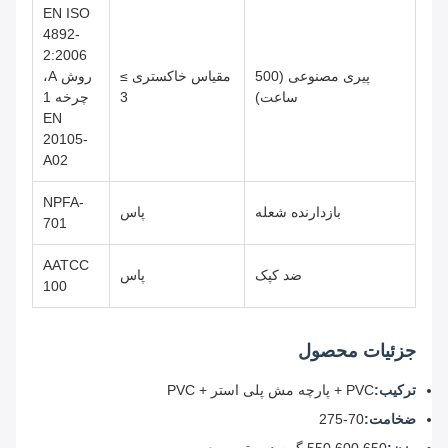
EN ISO
4892-
2:2006
پیری مصنوعی (500
مقیاس خاکستری ≥
روش A،
ساعت)
3
چرخه 1
EN
20105-
A02
NPFA-
بازدارنده شعله
پاس
701
AATCC
ضد کپک
پاس
100
جزئیات محصول
ترکیب:
PVC + پارچه مش پلی استر + PVC
ضخامت:
70-275