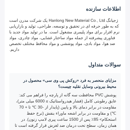
اطلاعات سازنده
ژجیانگ Hanlong New Material Co., Ltd یک شرکت مدرن است
که به طور حرفه ای در تحقیق و توسعه، طراحی، تولید و بازاریابی
نرم افزار برای مواد پلیمری مشغول است. ما در تولید مواد جدید با
فناوری پیشرفته از جمله مواد ساختار غشایی، مواد چادری، مواد
ضد هوا، مواد بادی، مواد پوششی و مواد محافظ مختلف تخصص
داریم.
سوالات متداول
مزایای منحصر به فرد «روکش پی وی سی» محصول در
محیط بیرونی وسایل نقلیه چیست؟
پوشش PVC محافظت سه گانه از پارچه را فراهم می کند:
عایق رطوبتی کامل (فشار هیدرواستاتیک ≥ 6000 میلی متر)،
مقاومت در برابر دمای بالا و پایین (پایدار از -30 ℃ تا + 70
℃) و مقاومت در برابر اشعه ماوراء بنفش (نرخ حفظ
استحکام> 85٪ پس از 1500 ساعت پیری لامپ زنون). در
همان زمان، سطح تحت درمان ضد لغزش قرار گرفته است تا