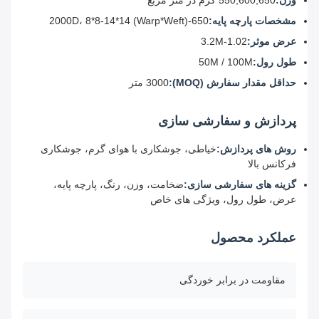
وزن:
550,600,650 گرم در متر مربع
مشخصات پارچه پایه:
650-2000D، 8*8-14*14 (Warp*Weft)
عرض موثر:
1.02-3.2M
طول رول:
50M / 100M
حداقل مقدار سفارش (MOQ):
3000 متر
پردازش و سفارشی سازی
روش های پردازش:
خیاطی، جوشکاری با هوای گرم، جوشکاری
فرکانس بالا
گزینه های سفارشی سازی:
ضخامت، وزن، رنگ، پارچه پایه،
عرض، طول رول، ویژگی های خاص
عملکرد محصول
مقاومت در برابر خوردگی