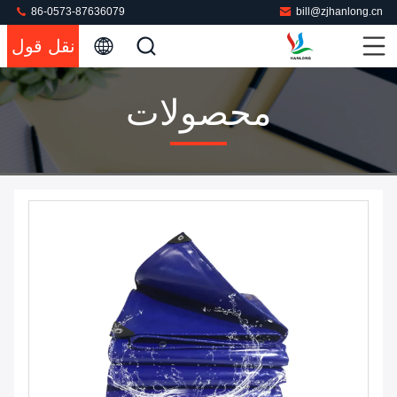
86-0573-87636079
bill@zjhanlong.cn
نقل قول
محصولات