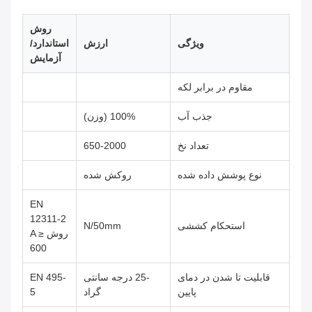
روش
ویژگی
ارزش
استاندارد/
آزمایش
مقاوم در برابر لکه
جذب آب
100% (وزن)
تعداد نخ
650-2000
نوع پوشش داده شده
روکش شده
EN
12311-2
استحکام کششی
N/50mm
روش A ≥
600
قابلیت تا شدن در دمای
-25 درجه سانتی
EN 495-
پایین
گراد
5