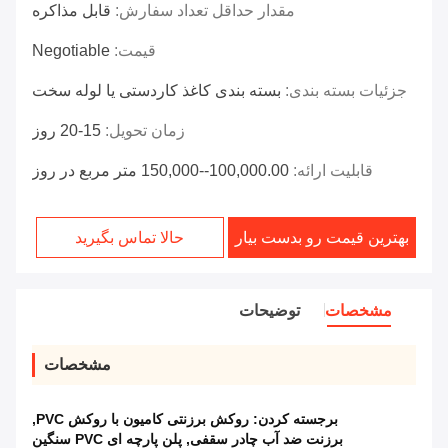
مقدار حداقل تعداد سفارش:
قابل مذاکره
قیمت:
Negotiable
جزئیات بسته بندی:
بسته بندی کاغذ کاردستی یا لوله سخت
زمان تحویل:
15-20 روز
قابلیت ارائه:
100,000.00--150,000 متر مربع در روز
بهترین قیمت رو بدست بیار
حالا تماس بگیرید
مشخصات
توضیحات
مشخصات
برجسته کردن:
روکش برزنتی کامیون با روکش PVC
,
برزنت ضد آب چادر سقفی
,
پلن پارچه ای PVC سنگین