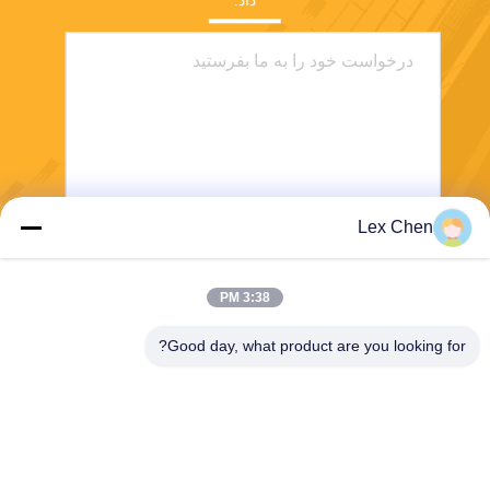
داد.
Lex Chen
بفرست
3:38 PM
Good day, what product are you looking for?
Zhejiang Hanlong New Material Co., Ltd.
bill@zjhanlong.cn