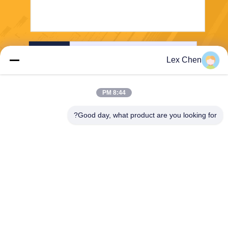
ارسل
Lex Chen
8:44 PM
Good day, what product are you looking for?
Zhejiang Hanlong New Material Co., Ltd.
bill@zjhanlong.cn
86-0573-87636079
رقم 16 شارع هواجين، بلدة تش
و وانغ مياو، مدينة هاينينغ، مقاط
عة تشيجيانغ، جمهورية الصين ال
شعبية