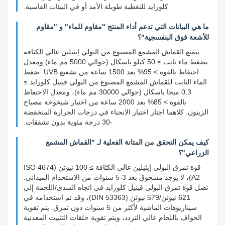
كلورايد للتغطية طويلة الأمد أو في البيئات القاسية.
ما هي البيانات التي تدعم أداء المنتج "مقاوم للماء" و "مقاوم
للأشعة فوق البنفسجية"؟
يتمتع القماش المشمع المصنوع من البولي إيثيلين عالي الكثافة
بضغط ماء ثابت ≥ 50 كيلو باسكال (حوالي 5000 مم ماء) ومعدل
احتفاظ بالقوة > 95% بعد 1500 ساعة من تشعيع UVB. ضغط
الماء الثابت للقماش المشمع المصنوع من البولي فينيل كلورايد ≥
0.3 ميجا باسكال (حوالي 30000 مم ماء)، ومعدل الاحتفاظ
بالقوة > 85% بعد 2000 ساعة من اختبار شيخوخة مصباح
الزينون. كلاهما اجتاز اختبار الانحناء في درجات الحرارة المنخفضة
-30 درجة مئوية بدون تشققات.
كيف يمكن التحقق من المتانة الفعلية لـ "القماش المشمع
الزراعي"؟
قوة تمزق البولي إيثيلين عالي الكثافة ≥ 100 نيوتن (ISO 4674
A2)، لا يوجد مسحوق بعد 3-5 سنوات من الاستخدام الميداني.
تصل قوة تمزق البولي فينيل كلورايد في اتجاه السدى/اللحمة إلى
621 نيوتن/579 نيوتن (DIN 53363)، وقد تم استخدامه في
سيناريوهات الماشية لأكثر من 5 سنوات دون تمزق. يتم تقوية
الحواف باللحام عالي التردد، ويتم تقوية حلقات التثبيت المعدنية