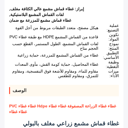
إبراز:
غطاء قماش مشمع عالي الكثافة مغلف
,
لفات القماش المشمع البلاستيكية
,
غطاء قماش مشمع للمزرعة مع ضمان
عملية
هيكل مصفح، متعدد الطبقات مربوط من أجل القوة
التصنيع:
تكوين
قاعدة من القماش المشمع HDPE مع طبقة غطاء PVC
المواد:
نموذج
لفات القماش المشمع، الطول المستمر، القطع حسب
المنتج:
الحجم متاح
التطبيق
غطاء من القماش المشمع للمزرعة، حماية زراعية
الأساسي:
وظيفة
غطاء المحاصيل، حماية كومة القش، مأوى المعدات
التغطية:
ميزات
مقاوم للماء، ومقاوم للأشعة فوق البنفسجية، ومقاوم
الأداء:
للتمزق، ومقاوم للطقس
الوصف
غطاء غطاء الزراعة المصفوفة غطاء غطاء Hdpe غطاء غطاء PVC
غطاء غطاء
غطاء قماش مشمع زراعي مغلف بالبولي