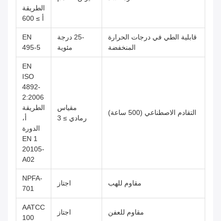
الطريقة
أ ≥ 600
قابلية الطي في درجات الحرارة
-25 درجة
EN
المنخفضة
مئوية
495-5
EN
ISO
4892-
2:2006
مقياس
الطريقة
التقادم الاصطناعي (500 ساعة)
رمادي ≥ 3
أ،
الدورة
1 EN
20105-
A02
NPFA-
مقاوم للهب
اجتاز
701
AATCC
مقاوم للعفن
اجتاز
100