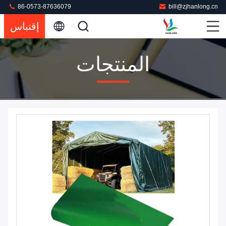
86-0573-87636079
bill@zjhanlong.cn
إقتباس
المنتجات