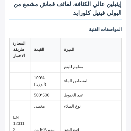
إيثيلين عالي الكثافة، لفائف قماش مشمع من
البولي فينيل كلورايد
المواصفات الفنية
المعيار/
الميزة
القيمة
طريقة
الاختبار
مقاوم للبقع
100%
امتصاص الماء
(الوزن)
عدد الخيوط
500*500
نوع الطلاء
مغطى
EN
12311-
قوة الشد
نيوتن/50 مم
2