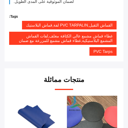
لضمان الموثوقية على المدى الطويل.
Tags:
القماش الثقيل,PVC TARPALIN لفة,قماش البلاستيك
غطاء قماش مشمع عالي الكثافة مغلف,لفات القماش
المشمع البلاستيكية,غطاء قماش مشمع للمزرعة مع ضمان
PVC Tarps
منتجات مماثلة