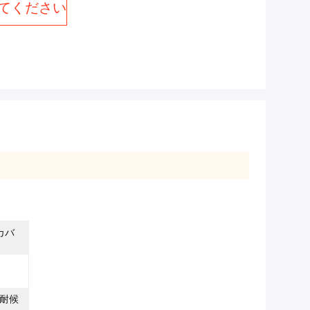
てください
カバ
耐候