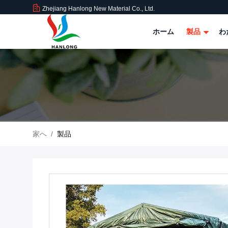
Zhejiang Hanlong New Material Co., Ltd.
ホーム
製品
わ
家へ
/
製品