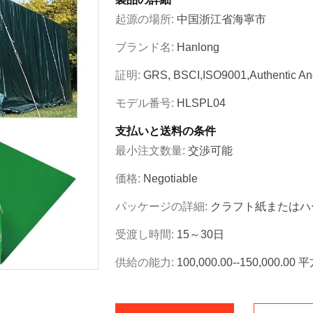
起源の場所:
中国浙江省海寧市
ブランド名:
Hanlong
証明:
GRS, BSCI,ISO9001,Authentic An
モデル番号:
HLSPL04
支払いと送料の条件
最小注文数量:
交渉可能
価格:
Negotiable
パッケージの詳細:
クラフト紙またはハ
受渡し時間:
15～30日
供給の能力:
100,000.00--150,000.