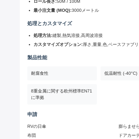
ロール長さ:
50M / 100M
最小注文量 (MOQ):
3000メートル
処理とカスタマイズ
処理方法:
縫製,熱気溶接,高周波溶接
カスタマイズオプション:
厚さ,重量,色,ベースファブリ
製品性能
耐腐食性
低温耐性 (-40°C)
8重金属に関する欧州標準EN71
に準拠
申請
RVの日傘
膨らませ
布団
ドアカー