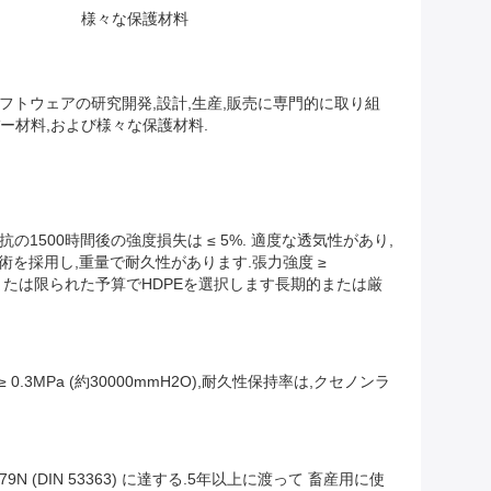
様々な保護材料
料のためのソフトウェアの研究開発,設計,生産,販売に専門的に取り組
ー材料,および様々な保護材料.
抵抗の1500時間後の強度損失は ≤ 5%. 適度な透気性があり,
グ技術を採用し,重量で耐久性があります.張力強度 ≥
す.短期または限られた予算でHDPEを選択します長期的または厳
 0.3MPa (約30000mmH2O),耐久性保持率は,クセノンラ
79N (DIN 53363) に達する.5年以上に渡って 畜産用に使