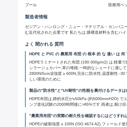
プール
医療用ベ
製造者情報
ゼジアン・ハンロング・ニュー・マテリアル・カンパニー (Zheji
む近代化された企業です.私たちは,膜構造材料を含むハイ
よく 聞かれる 質問
HDPE と PVC の 農業用 布団 の 根本 的 な 違い は 
HDPEラミナートされた布団 (190-300g/m2) は
シラージュカバー,草の堆積,一時的なシェードに適しています
2800N/5cm涙強度 ≥ 600N,完全に防水性,温度耐
しい環境のために
製品の"防水性"と"UV耐性"の性能を裏付けるデータは
HDPE布団は,静的水圧が≥50kPa (約5000mmH2O) 
ンプ老化試験の2000時間後に>85%です.両者は,裂け
"農業用布団"の実際の耐久性を確認するにはどうすれ
HDPEの破裂強度 ≥ 100N (ISO 4674 A2),フィ