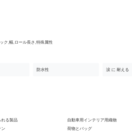
ック,幅,ロール長さ,特殊属性
防水性
涙 に 耐える
られる製品
自動車用インテリア用織物
テン
荷物とバッグ