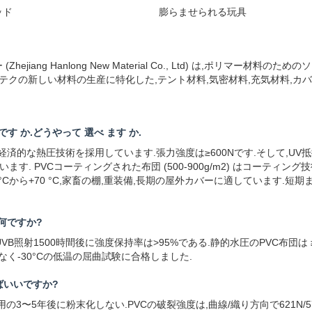
ッド
膨らませられる玩具
ang Hanlong New Material Co., Ltd) は,ポリマー材
テクの新しい材料の生産に特化した,テント材料,気密材料,充気材料,カバ
何 です か.どうやって 選べ ます か.
,軽量で経済的な熱圧技術を採用しています.張力強度は≥600Nです.そして,UV
. PVCコーティングされた布団 (500-900g/m2) はコーティン
性 -30 °Cから+70 °C,家畜の棚,重装備,長期の屋外カバーに適していま
何ですか?
で,UVB照射1500時間後に強度保持率は>95%である.静的水圧のPVC布団は ≥
目なく-30°Cの低温の屈曲試験に合格しました.
ばいいですか?
ールド使用の3〜5年後に粉末化しない.PVCの破裂強度は,曲線/織り方向で621N/5