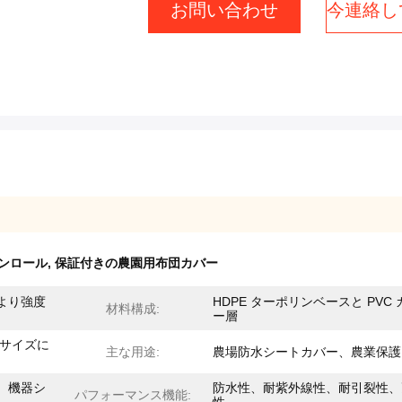
お問い合わせ
今連絡し
リンロール
,
保証付きの農園用布団カバー
より強度
HDPE ターポリンベースと PVC 
材料構成:
ー層
、サイズに
主な用途:
農場防水シートカバー、農業保護
、機器シ
防水性、耐紫外線性、耐引裂性、
パフォーマンス機能: