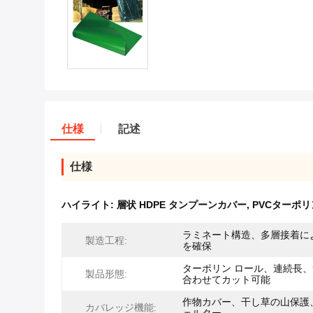
仕様
記述
仕様
ハイライト:
層状 HDPE タンプーンカバー
,
PVCターポ
ラミネート構造、多層接着に
製造工程:
を確保
ターポリン ロール、連続長
製品形態:
合わせてカット可能
作物カバー、干し草の山保護
カバレッジ機能: