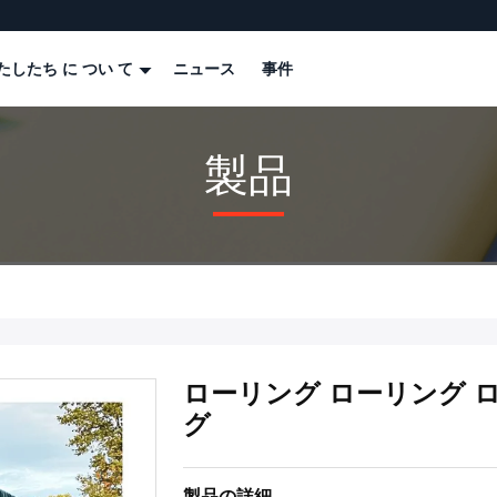
たしたち に つい て
ニュース
事件
製品
ローリング ローリング 
グ
製品の詳細