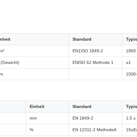
nheit
Standard
Typi
/m²
EN1ISO 1849-2
1850 
(Gewicht)
ENlSO 62 Methode 1
≤1
m
1500
Einheit
Standard
Typi
mm
EN 1849-2
1,5 ±
%
EN 12311-2 MethodeA
15≤E