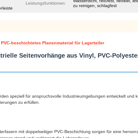
Wasserdicht, reißfest, flexibel, lei
Leistungsfunktionen:
zu reinigen, schlagfest
rleiste
PVC-beschichtetes Planenmaterial für Lagerteiler
rielle Seitenvorhänge aus Vinyl, PVC-Polyeste
rden speziell für anspruchsvolle Industrieumgebungen entwickelt und
erungen zu erfüllen.
erfasern mit doppelseitiger PVC-Beschichtung sorgen für eine hervorra