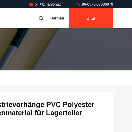
bill@zjhanlong.cn
86-0573-87636079
Zitat
German
strievorhänge PVC Polyester
material für Lagerteiler