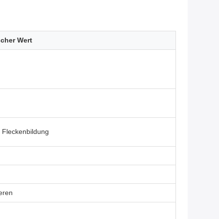
scher Wert
 Fleckenbildung
eren