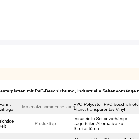
yesterplatten mit PVC-Beschichtung
,
Industrielle Seitenvorhänge 
 Form,
PVC-Polyester-PVC-beschichtete
Materialzusammensetzung:
Anfrage
Plane, transparentes Vinyl
Industrielle Seitenvorhänge,
ichtige
Produkttyp:
Lagerteiler, Alternative zu
keit
Streifentüren