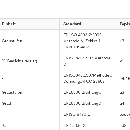
Einheit
Standard
Typi
EN1SO 4892-2:2006
Graustufen
Methode A, Zyklus 1
≥3
EN20105-A02
ENISO846:1997 Methode
%(Gewichtsverlust)
≤1
D
ENISO846:1997MethodeC
-
Keine
Dehnung:ATCC 25607
Graustufen
EN15836-2AnhangC
≥3
Grad
EN15836-2AnhangD
≥4
-
ENISO 5470-1
passi
℃
EN 15836-2
≤32