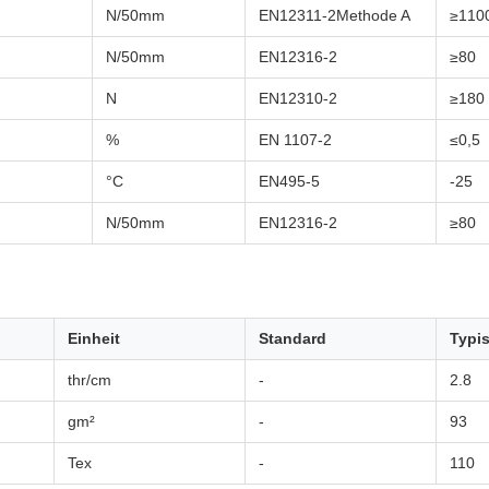
N/50mm
EN12311-2Methode A
≥110
N/50mm
EN12316-2
≥80
N
EN12310-2
≥180
%
EN 1107-2
≤0,5
°C
EN495-5
-25
N/50mm
EN12316-2
≥80
Einheit
Standard
Typi
thr/cm
-
2.8
gm²
-
93
Tex
-
110