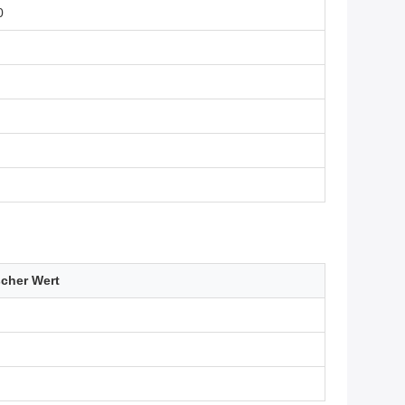
0
scher Wert