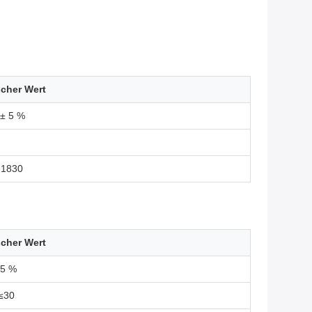
scher Wert
± 5 %
-1830
scher Wert
 5 %
≤30