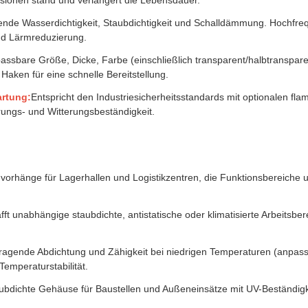
lisionen stand und verlängert die Lebensdauer.
ende Wasserdichtigkeit, Staubdichtigkeit und Schalldämmung. Hochfr
nd Lärmreduzierung.
assbare Größe, Dicke, Farbe (einschließlich transparent/halbtranspare
Haken für eine schnelle Bereitstellung.
artung:
Entspricht den Industriesicherheitsstandards mit optionalen f
rungs- und Witterungsbeständigkeit.
vorhänge für Lagerhallen und Logistikzentren, die Funktionsbereiche unt
fft unabhängige staubdichte, antistatische oder klimatisierte Arbeitsb
ragende Abdichtung und Zähigkeit bei niedrigen Temperaturen (anpas
Temperaturstabilität.
ubdichte Gehäuse für Baustellen und Außeneinsätze mit UV-Beständigkei