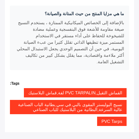
ما هي مزايا المنتج من حيث المتانة والصيانة؟
بالإضافة إلى الخصائص الميكانيكية الممتازة ، يستخدم النسيج
صيغة مقاومة للأشعة فوق البنفسجية وعملية مضادة
للشيخوخة للحفاظ على أداء مستقر في الاستخدام
المستمر.ميزة تنظيفها الذاتي تقلل كثيرا من عبء الصيانة
اليومية، في حين أن التصميم الوحدي يجعل الاستبدال المحلي
أكثر ملاءمة واقتصادية، مما يقلل بشكل كبير من تكاليف
التشغيل العامة.
Tags:
القماش الثقيل,PVC TARPALIN لفة,قماش البلاستيك
نسيج البوليستر المقوى بالبي.في.سي,بطانية الباب الصناعية
عالية السرعة,البطانية من البلاستيك للباب الصناعي
PVC Tarps