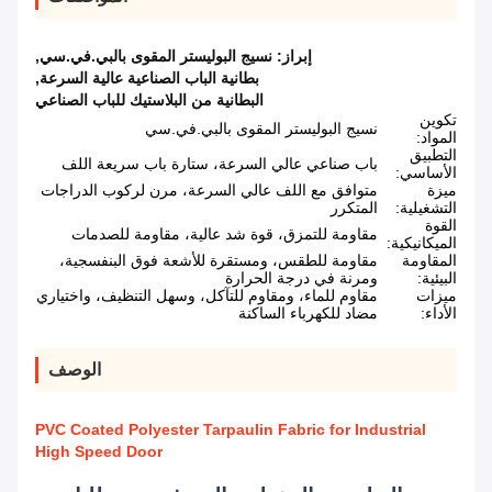
إبراز:
نسيج البوليستر المقوى بالبي.في.سي
,
بطانية الباب الصناعية عالية السرعة
,
البطانية من البلاستيك للباب الصناعي
تكوين
نسيج البوليستر المقوى بالبي.في.سي
المواد:
التطبيق
باب صناعي عالي السرعة، ستارة باب سريعة اللف
الأساسي:
ميزة
متوافق مع اللف عالي السرعة، مرن لركوب الدراجات
التشغيلية:
المتكرر
القوة
مقاومة للتمزق، قوة شد عالية، مقاومة للصدمات
الميكانيكية:
المقاومة
مقاومة للطقس، ومستقرة للأشعة فوق البنفسجية،
البيئية:
ومرنة في درجة الحرارة
ميزات
مقاوم للماء، ومقاوم للتآكل، وسهل التنظيف، واختياري
الأداء:
مضاد للكهرباء الساكنة
الوصف
PVC Coated Polyester Tarpaulin Fabric for Industrial
High Speed Door