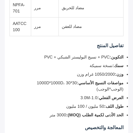
NPFA-
مضاد للحريق
مرر
701
AATCC
مضاد للعفن
مرر
100
تفاصيل المنتج
التكوين:
PVC + نسيج البوليستر الشبكي + PVC
سمك:
نسخة سميكة
وزن:
1050/2000 غرام وزن
مواصفات النسيج الأساسي:
1000D*1000D، 30*30
(الوجب*الوجب)
العرض الفعلي:
1.0-3.0M
طول اللف:
50 مليون / 100 مليون
الحد الأدنى لكمية الطلب (MOQ):
3000 متر
المعالجة والتخصيص