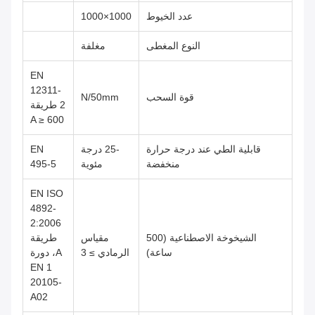
عدد الخيوط
1000×1000
النوع المغطى
مغلفة
EN
12311-
قوة السحب
N/50mm
2 طريقة
A ≥ 600
قابلية الطي عند درجة حرارة
-25 درجة
EN
منخفضة
مئوية
495-5
EN ISO
4892-
2:2006
الشيخوخة الاصطناعية (500
مقياس
طريقة
ساعة)
الرمادي ≥ 3
A، دورة
1 EN
20105-
A02