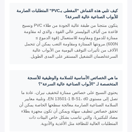
كيف تلبي هذه القماش "المغطى بـPVC" المتطلبات الصارمة
للأبواب الصناعية عالية السرعة؟
يتكون منتجنا من طبقة عالية الجودة من طلاء PVC ونسيج
قاعدة من ألياف البوليستر عالي القوة ، والذي له مقاومة
ممتازة للدموع ومقاومة للاستعمال (قوة الدموع ≥
600N).مرونتها الممتازة ومقاومة التعب يمكن أن تتحمل
الآلاف من تأثيرات التوقف اليومية من الأبواب عالية
السرعةلضمان التشغيل المستقر على المدى الطويل.
ما هي الخصائص الأساسية للسلامة والوظيفية للأنسجة
المتخصصة لـ "الأبواب الصناعية عالية السرعة"؟
يحتوي النسيج على خصائص ممتازة لتخفيف نيران، عادة ما
تصل إلى مستوى EN 13501-1 B-S1، d0، وتلبية معايير
السلامة الصناعية الصارمة.معالجة سطحها الخاصة يمكن أن
تحقق خصائص تنظيف سهلة ويمكن أن تكون مجهزة بطلاء
مضاد للبكتيريا، والتي تناسب بشكل خاص البيئات ذات
المتطلبات العالية للنظافة مثل الأغذية والأدوية.