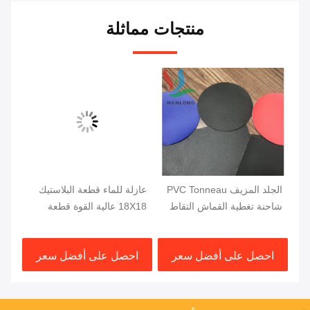
منتجات مماثلة
الجلد المزيف PVC Tonneau
عازلة للماء قطعة البلاستيك
قما
شاحنة تغطية القماش التقاط
18X18 عالية القوة قطعة
شاحنة سرير غطاء
البلاستيك مغلفة شاحنة قطعة
1000DX1000D 20X20
البلاستيك 610GSM
GSM
احصل على أفضل سعر
احصل على أفضل سعر
ا
750G