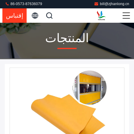
86-0573-87636079
bill@zjhanlong.cn
إقتباس
المنتجات