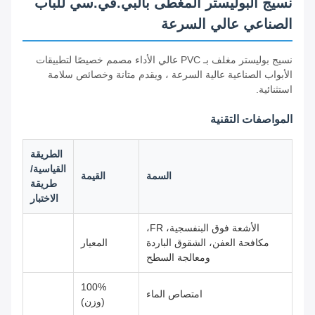
نسيج البوليستر المغطى بالبي.في.سي للباب
الصناعي عالي السرعة
نسيج بوليستر مغلف بـ PVC عالي الأداء مصمم خصيصًا لتطبيقات
الأبواب الصناعية عالية السرعة ، ويقدم متانة وخصائص سلامة
استثنائية.
المواصفات التقنية
الطريقة
القياسية/
السمة
القيمة
طريقة
الاختبار
الأشعة فوق البنفسجية، FR،
مكافحة العفن، الشقوق الباردة
المعيار
ومعالجة السطح
100%
امتصاص الماء
(وزن)