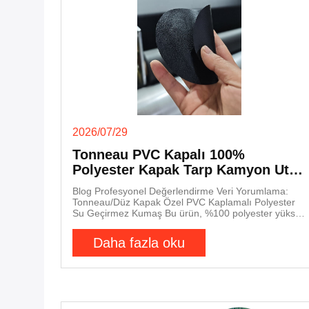
2026/07/29
Tonneau PVC Kapalı 100%
Polyester Kapak Tarp Kamyon Ute
Kargo Dış Araç
Blog Profesyonel Değerlendirme Veri Yorumlama:
Tonneau/Düz Kapak Özel PVC Kaplamalı Polyester
Su Geçirmez Kumaş Bu ürün, %100 polyester yüksek
mukavemetli taban kumaşını çift taraflı PVC kaplama
işlemiyle birleştirerek, özellikle kamyonet kasaları ve
Daha fazla oku
römork düz kapakları için tasarlanmıştır. Yüksek
mukavemet, UV direnci ve hava koşullarına
dayanıklılık özelliklerine sahiptir. PVC kaplama işlemi
mekanik özellikleri doğrudan etkiler; araştırmalar,
düşük viskoziteli PVC reçinesi kullanmanın soyulma
mukavemetini yaklaşık %29 ve yırtılma mukavemetini