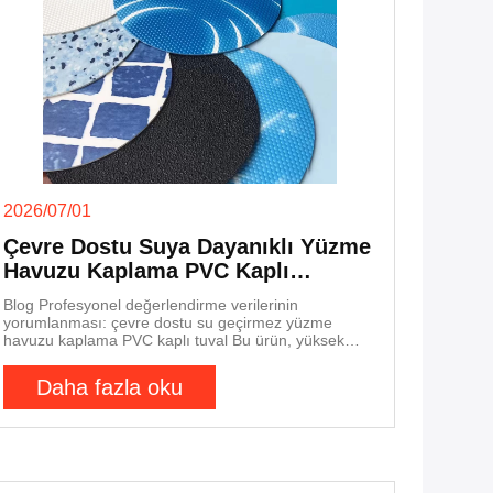
2026/07/01
Çevre Dostu Suya Dayanıklı Yüzme
Havuzu Kaplama PVC Kaplı
Terpenik Kumaş
Blog Profesyonel değerlendirme verilerinin
yorumlanması: çevre dostu su geçirmez yüzme
havuzu kaplama PVC kaplı tuval Bu ürün, yüksek
dayanıklılıklı 1000D × 1000D poliester taban kumaşı
ve çevre dostu çift taraflı PVC kaplama kompozit
Daha fazla oku
işlemi kullanarak yüzme havuzu astarları için özel
olarak geliştirilmiştir.Profesyonel değerlendirme
verileri, germe/iğne yönünde 3212/3328N/5cm'ye
ulaşabileceğini gösteriyor., 765/757N yırtma
dayanıklılığı ve 145N / 5cm'den daha büyük bir
kabuk dayanıklılığı ile, uzun süreli su basıncı altında