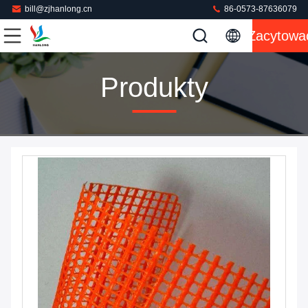
bill@zjhanlong.cn
86-0573-87636079
Zacytowa
Produkty