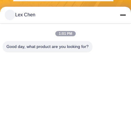
Wyślij
Lex Chen
1:01 PM
Good day, what product are you looking for?
Zhejiang Hanlong New Material Co., Ltd.
bill@zjhanlong.cn
86-0573-87636079
No16 Huajin Road, Zhouwa
ngmiao Town, Miasto HaiNin
g, Prowincja Zhejiang, PRC
CHINA