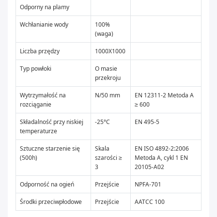
Odporny na plamy
Wchłanianie wody
100%
(waga)
Liczba przędzy
1000X1000
Typ powłoki
O masie
przekroju
Wytrzymałość na
N/50 mm
EN 12311-2 Metoda A
rozciąganie
≥ 600
Składalność przy niskiej
-25°C
EN 495-5
temperaturze
Sztuczne starzenie się
Skala
EN ISO 4892-2:2006
(500h)
szarości ≥
Metoda A, cykl 1 EN
3
20105-A02
Odporność na ogień
Przejście
NPFA-701
Środki przeciwpłodowe
Przejście
AATCC 100