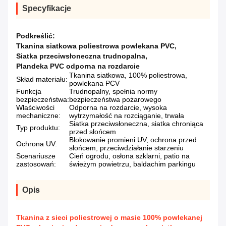
Specyfikacje
Podkreślić:
Tkanina siatkowa poliestrowa powlekana PVC
,
Siatka przeciwsłoneczna trudnopalna
,
Plandeka PVC odporna na rozdarcie
Tkanina siatkowa, 100% poliestrowa,
Skład materiału:
powlekana PCV
Funkcja
Trudnopalny, spełnia normy
bezpieczeństwa:
bezpieczeństwa pożarowego
Właściwości
Odporna na rozdarcie, wysoka
mechaniczne:
wytrzymałość na rozciąganie, trwała
Siatka przeciwsłoneczna, siatka chroniąca
Typ produktu:
przed słońcem
Blokowanie promieni UV, ochrona przed
Ochrona UV:
słońcem, przeciwdziałanie starzeniu
Scenariusze
Cień ogrodu, osłona szklarni, patio na
zastosowań:
świeżym powietrzu, baldachim parkingu
Opis
Tkanina z sieci poliestrowej o masie 100% powlekanej