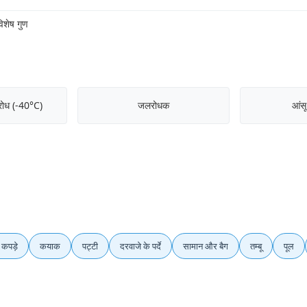
िशेष गुण
रोध (-40°C)
जलरोधक
आंसू
 कपड़े
कयाक
पट्टी
दरवाजे के पर्दे
सामान और बैग
तम्बू
पूल