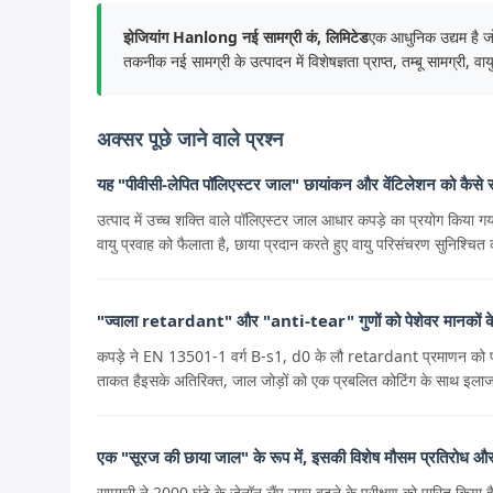
झेजियांग Hanlong नई सामग्री कं, लिमिटेड
एक आधुनिक उद्यम है जो
तकनीक नई सामग्री के उत्पादन में विशेषज्ञता प्राप्त, तम्बू सामग्री, 
अक्सर पूछे जाने वाले प्रश्न
यह "पीवीसी-लेपित पॉलिएस्टर जाल" छायांकन और वेंटिलेशन को कैसे स
उत्पाद में उच्च शक्ति वाले पॉलिएस्टर जाल आधार कपड़े का प्रयोग कि
वायु प्रवाह को फैलाता है, छाया प्रदान करते हुए वायु परिसंचरण सुनिश्चित
"ज्वाला retardant" और "anti-tear" गुणों को पेशेवर मानकों के मा
कपड़े ने EN 13501-1 वर्ग B-s1, d0 के लौ retardant प्रमाणन को पारित 
ताकत हैइसके अतिरिक्त, जाल जोड़ों को एक प्रबलित कोटिंग के साथ इलाज क
एक "सूरज की छाया जाल" के रूप में, इसकी विशेष मौसम प्रतिरोध और 
सामग्री ने 2000 घंटे के ज़ेनॉन लैंप उम्र बढ़ने के परीक्षण को पारित किया