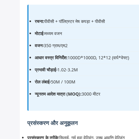
रचना:
पीवीसी + पॉलिएस्टर मेष कपड़ा + पीवीसी
मोटाईः
मध्यम वजन
वजनः
350 ग्राम/एम2
आधार वस्त्र विनिर्देश:
1000D*1000D, 12*12 (वार्प*वेफ्ट)
प्रभावी चौड़ाईः
1.02-3.2M
रोल लंबाईः
50M / 100M
न्यूनतम आदेश मात्रा (MOQ):
3000 मीटर
प्रसंस्करण और अनुकूलन
प्रसंस्करण के तरीके:
सिलाई, गर्म हवा वेल्डिंग, उच्च आवृत्ति वेल्डिंग