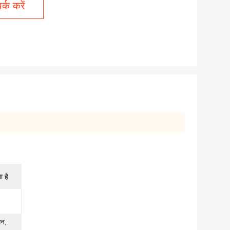
्क करें
ा है
गन,