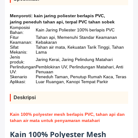
Menyoroti:
kain jaring poliester berlapis PVC
,
jaring peneduh tahan api
,
terpal PVC tahan sobek
Komposisi
Kain Jaring Poliester 100% berlapis PVC
Bahan:
Fitur
Tahan api, Memenuhi Standar Keamanan
Keamanan:
Kebakaran
Sifat
Tahan air mata, Kekuatan Tarik Tinggi, Tahan
Mekanis:
Lama
Jenis
Jaring Kerai, Jaring Pelindung Matahari
produk:
Perlindungan
Pemblokiran UV, Perlindungan Matahari, Anti
UV:
Penuaan
Skenario
Peneduh Taman, Penutup Rumah Kaca, Teras
Aplikasi:
Luar Ruangan, Kanopi Tempat Parkir
Deskripsi
Kain 100% polyester mesh berlapis PVC, tahan api dan
tahan air mata untuk penyamaran matahari
Kain 100% Polyester Mesh