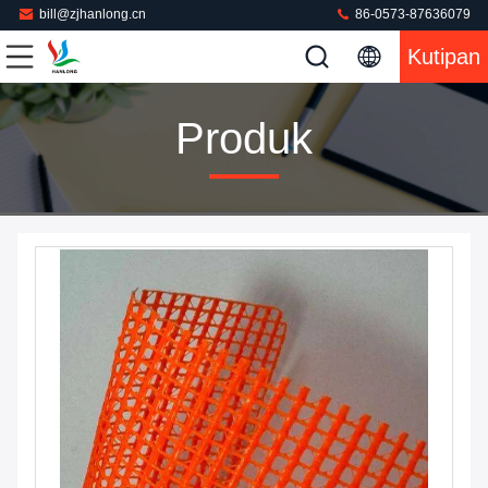
bill@zjhanlong.cn
86-0573-87636079
Kutipan
Produk