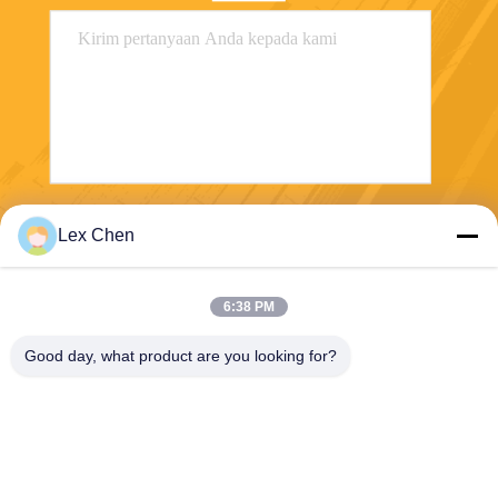
Kirim
Lex Chen
6:38 PM
Good day, what product are you looking for?
Zhejiang Hanlong New Material Co., Ltd.
bill@zjhanlong.cn
86-0573-87636079