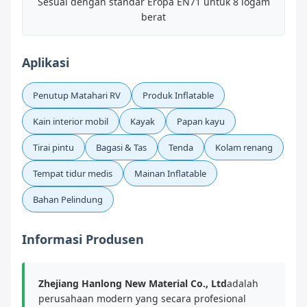
Sesuai dengan standar Eropa EN71 untuk 8 logam
berat
Aplikasi
Penutup Matahari RV
Produk Inflatable
Kain interior mobil
Kayak
Papan kayu
Tirai pintu
Bagasi & Tas
Tenda
Kolam renang
Tempat tidur medis
Mainan Inflatable
Bahan Pelindung
Informasi Produsen
Zhejiang Hanlong New Material Co., Ltd
adalah
perusahaan modern yang secara profesional