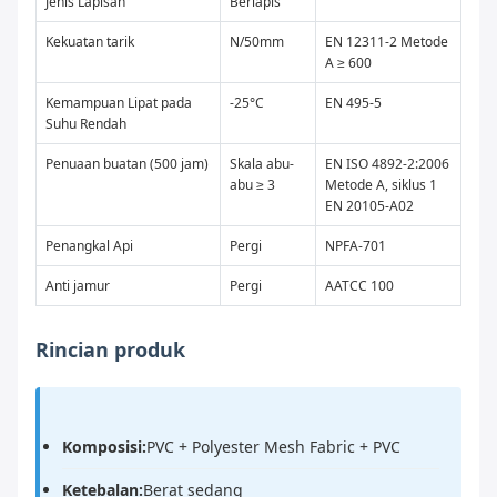
Jenis Lapisan
Berlapis
Kekuatan tarik
N/50mm
EN 12311-2 Metode
A ≥ 600
Kemampuan Lipat pada
-25°C
EN 495-5
Suhu Rendah
Penuaan buatan (500 jam)
Skala abu-
EN ISO 4892-2:2006
abu ≥ 3
Metode A, siklus 1
EN 20105-A02
Penangkal Api
Pergi
NPFA-701
Anti jamur
Pergi
AATCC 100
Rincian produk
Komposisi:
PVC + Polyester Mesh Fabric + PVC
Ketebalan:
Berat sedang