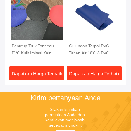
0D
Penutup Truk Tonneau
Gulungan Terpal PVC
Ba
PVC Kulit Imitasi Kain
Tahan Air 18X18 PVC
Ta
ar
Penutup Bak Truk Pick Up
Kekuatan Tinggi Dilapisi
Ta
1000DX1000D 20X20
Terpal Truk 610GSM
aik
Dapatkan Harga Terbaik
Dapatkan Harga Terbaik
Da
750G
Kirim pertanyaan Anda
Silakan kirimkan 
permintaan Anda dan 
kami akan menjawab 
secepat mungkin.