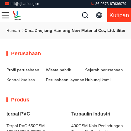
bill@zjhanlong.cn
86-0573-87636079
Kutipan
Rumah
Cina Zhejiang Hanlong New Material Co., Ltd. Sitema
Perusahaan
Profil perusahaan
Wisata pabrik
Sejarah perusahaan
Kontrol kualitas
Perusahaan layanan
Hubungi kami
Produk
terpal PVC
Tarpaulin Industri
Terpal PVC 650GSM
400GSM Kain Perlindungan