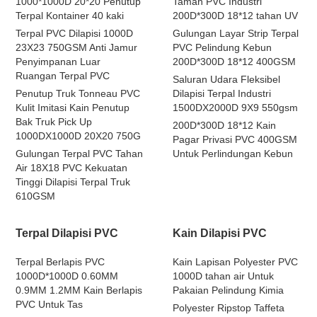
1000*1000D 20*20 Penutup
Taman PVC Industri
Terpal Kontainer 40 kaki
200D*300D 18*12 tahan UV
Terpal PVC Dilapisi 1000D
Gulungan Layar Strip Terpal
23X23 750GSM Anti Jamur
PVC Pelindung Kebun
Penyimpanan Luar
200D*300D 18*12 400GSM
Ruangan Terpal PVC
Saluran Udara Fleksibel
Penutup Truk Tonneau PVC
Dilapisi Terpal Industri
Kulit Imitasi Kain Penutup
1500DX2000D 9X9 550gsm
Bak Truk Pick Up
200D*300D 18*12 Kain
1000DX1000D 20X20 750G
Pagar Privasi PVC 400GSM
Gulungan Terpal PVC Tahan
Untuk Perlindungan Kebun
Air 18X18 PVC Kekuatan
Tinggi Dilapisi Terpal Truk
610GSM
Terpal Dilapisi PVC
Kain Dilapisi PVC
Terpal Berlapis PVC
Kain Lapisan Polyester PVC
1000D*1000D 0.60MM
1000D tahan air Untuk
0.9MM 1.2MM Kain Berlapis
Pakaian Pelindung Kimia
PVC Untuk Tas
Polyester Ripstop Taffeta