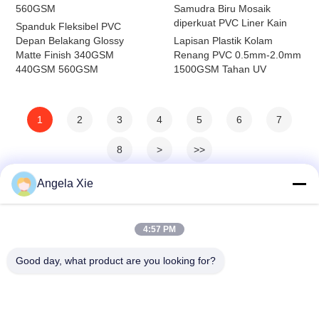
560GSM
Samudra Biru Mosaik
diperkuat PVC Liner Kain
Spanduk Fleksibel PVC
Depan Belakang Glossy
Lapisan Plastik Kolam
Matte Finish 340GSM
Renang PVC 0.5mm-2.0mm
440GSM 560GSM
1500GSM Tahan UV
1
2
3
4
5
6
7
8
>
>>
Angela Xie
4:57 PM
Good day, what product are you looking for?
Zhejiang Hanlong New Material Co., Ltd.