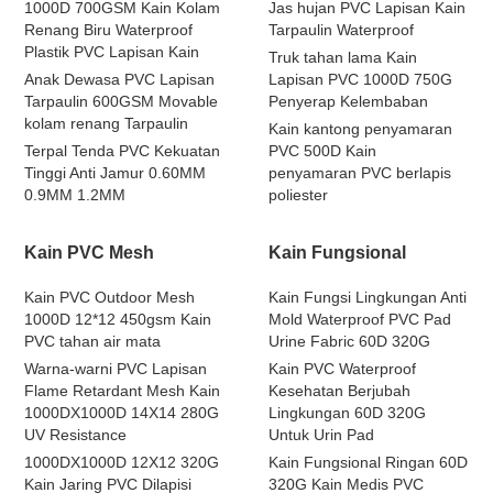
1000D 700GSM Kain Kolam
Jas hujan PVC Lapisan Kain
Renang Biru Waterproof
Tarpaulin Waterproof
Plastik PVC Lapisan Kain
Truk tahan lama Kain
Anak Dewasa PVC Lapisan
Lapisan PVC 1000D 750G
Tarpaulin 600GSM Movable
Penyerap Kelembaban
kolam renang Tarpaulin
Kain kantong penyamaran
Terpal Tenda PVC Kekuatan
PVC 500D Kain
Tinggi Anti Jamur 0.60MM
penyamaran PVC berlapis
0.9MM 1.2MM
poliester
Kain PVC Mesh
Kain Fungsional
Kain PVC Outdoor Mesh
Kain Fungsi Lingkungan Anti
1000D 12*12 450gsm Kain
Mold Waterproof PVC Pad
PVC tahan air mata
Urine Fabric 60D 320G
Warna-warni PVC Lapisan
Kain PVC Waterproof
Flame Retardant Mesh Kain
Kesehatan Berjubah
1000DX1000D 14X14 280G
Lingkungan 60D 320G
UV Resistance
Untuk Urin Pad
1000DX1000D 12X12 320G
Kain Fungsional Ringan 60D
Kain Jaring PVC Dilapisi
320G Kain Medis PVC