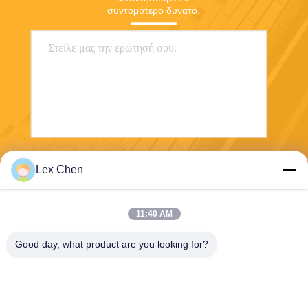
συντομότερο δυνατό.
Στείλε
Lex Chen
11:40 AM
Good day, what product are you looking for?
Zhejiang Hanlong New Material Co., Ltd.
bill@zjhanlong.cn