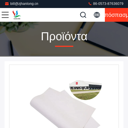
bill@zjhanlong.cn
86-0573-87636079
Απόσπασ
Προϊόντα