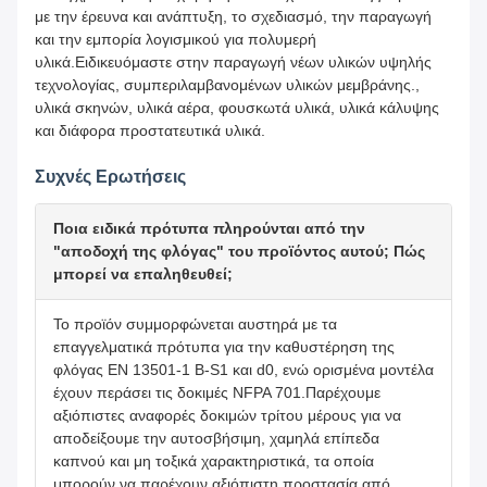
με την έρευνα και ανάπτυξη, το σχεδιασμό, την παραγωγή
και την εμπορία λογισμικού για πολυμερή
υλικά.Ειδικευόμαστε στην παραγωγή νέων υλικών υψηλής
τεχνολογίας, συμπεριλαμβανομένων υλικών μεμβράνης.,
υλικά σκηνών, υλικά αέρα, φουσκωτά υλικά, υλικά κάλυψης
και διάφορα προστατευτικά υλικά.
Συχνές Ερωτήσεις
Ποια ειδικά πρότυπα πληρούνται από την
"αποδοχή της φλόγας" του προϊόντος αυτού; Πώς
μπορεί να επαληθευθεί;
Το προϊόν συμμορφώνεται αυστηρά με τα
επαγγελματικά πρότυπα για την καθυστέρηση της
φλόγας EN 13501-1 B-S1 και d0, ενώ ορισμένα μοντέλα
έχουν περάσει τις δοκιμές NFPA 701.Παρέχουμε
αξιόπιστες αναφορές δοκιμών τρίτου μέρους για να
αποδείξουμε την αυτοσβήσιμη, χαμηλά επίπεδα
καπνού και μη τοξικά χαρακτηριστικά, τα οποία
μπορούν να παρέχουν αξιόπιστη προστασία από