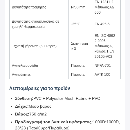
EN 12311-2
Δυνατότητα τράβηξης
N/50 mm
Μέθοδος Α ≥
600
Δυνατότητα αναδιπλώσεως σε
-25°C
EN 495-5
χαμηλή θερμοκρασία
EN ISO 4892-
2:2006
Σκηνή γκρι
Τεχνητή γήρανση (500 ώρες)
Μέθοδος Α,
≥ 3
κύκλος 1 EN
20105-A02
Αντιφλεγμονώδη
Περάστε.
NPFA-701
Αντιμύκητες
Περάστε.
ΑΑΤΚ 100
Λεπτομέρειες για το προϊόν
Σύνθεση:
PVC + Polyester Mesh Fabric + PVC
Δάχος:
Μέσο βάρος
Βάρος:
750 g/m2
Προδιαγραφή του βασικού υφάσματος:
1000D*1000D,
23*23 (Παράθυρο*Παράθυρο)