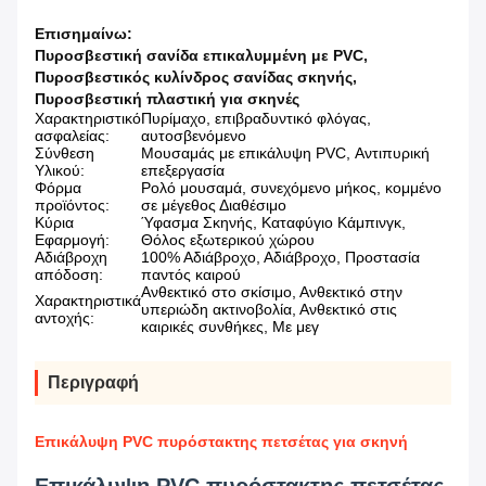
Επισημαίνω:
Πυροσβεστική σανίδα επικαλυμμένη με PVC
,
Πυροσβεστικός κυλίνδρος σανίδας σκηνής
,
Πυροσβεστική πλαστική για σκηνές
Χαρακτηριστικό
Πυρίμαχο, επιβραδυντικό φλόγας,
ασφαλείας:
αυτοσβενόμενο
Σύνθεση
Μουσαμάς με επικάλυψη PVC, Αντιπυρική
Υλικού:
επεξεργασία
Φόρμα
Ρολό μουσαμά, συνεχόμενο μήκος, κομμένο
προϊόντος:
σε μέγεθος Διαθέσιμο
Κύρια
Ύφασμα Σκηνής, Καταφύγιο Κάμπινγκ,
Εφαρμογή:
Θόλος εξωτερικού χώρου
Αδιάβροχη
100% Αδιάβροχο, Αδιάβροχο, Προστασία
απόδοση:
παντός καιρού
Ανθεκτικό στο σκίσιμο, Ανθεκτικό στην
Χαρακτηριστικά
υπεριώδη ακτινοβολία, Ανθεκτικό στις
αντοχής:
καιρικές συνθήκες, Με μεγ
Περιγραφή
Επικάλυψη PVC πυρόστακτης πετσέτας για σκηνή