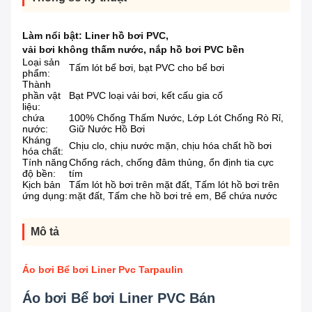
Làm nổi bật:
Liner hồ bơi PVC
,
vải bơi không thấm nước
,
nắp hồ bơi PVC bền
Loại sản
Tấm lót bể bơi, bạt PVC cho bể bơi
phẩm:
Thành
phần vật
Bạt PVC loại vải bơi, kết cấu gia cố
liệu:
chứa
100% Chống Thấm Nước, Lớp Lót Chống Rò Rỉ,
nước:
Giữ Nước Hồ Bơi
Kháng
Chịu clo, chịu nước mặn, chịu hóa chất hồ bơi
hóa chất:
Tính năng
Chống rách, chống đâm thủng, ổn định tia cực
độ bền:
tím
Kịch bản
Tấm lót hồ bơi trên mặt đất, Tấm lót hồ bơi trên
ứng dụng:
mặt đất, Tấm che hồ bơi trẻ em, Bể chứa nước
Mô tả
Áo bơi Bể bơi Liner Pvc Tarpaulin
Áo bơi Bể bơi Liner PVC Bán