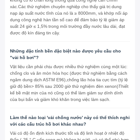
không có lỗ chân lông thông qua công nghệ cán chính
xác.Các thử nghiệm chuyên nghiệp cho thấy giá trị dung
nạp áp suất nước tĩnh của nó là ≥ 8000mm, và khớp nối áp
dụng công nghệ hàn tần số cao để đảm bảo tỷ lệ giảm áp
suất 24 giờ ≤ 1,5% trong môi trường đầy nước lâu dài, đạt
được độ kín đáng tin cậy.
Những đặc tính bền đặc biệt nào được yêu cầu cho
"vải hồ bơi"?
Vật liệu cần phải chịu được nhiều thử nghiệm cùng một lúc:
chống clo và ăn mòn hóa học (được thử nghiệm bằng cách
ngâm dung dịch ASTM E96),chống lão hóa tia cực tím (tỷ lệ
giữ độ bền> 85% sau 2000 giờ thử nghiệm đèn xenon)Thiết
kế bề mặt mịn của nó cũng có thể làm giảm sự dính dính
của bụi bẩn và giảm khó khăn trong việc làm sạch.
Làm thế nào loại 'vải chống nước' này có thể thích nghi
với các cấu trúc hồ bơi khác nhau?
Vải có độ ổn định kích thước tốt và độ linh hoạt ở nhiệt độ
thấp (-25 ° C uốn cong mà không bị nứt), và có thể phù hợp