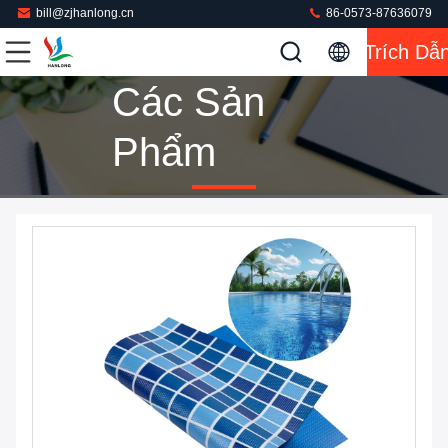
bill@zjhanlong.cn
86-0573-87636079
Trích Dẫ
Các Sản
Phẩm