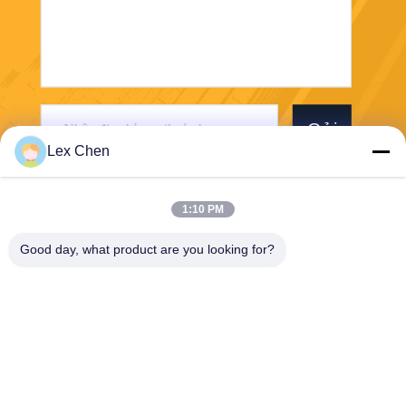
Gửi
Lex Chen
1:10 PM
Good day, what product are you looking for?
Zhejiang Hanlong New Material Co., Ltd.
bill@zjhanlong.cn
86-0573-87636079
Số 16, Đường Huajin, Thị trấ
n Zhouwangmiao, Thành ph
ố Hải Ninh, Tỉnh Chiết Gian