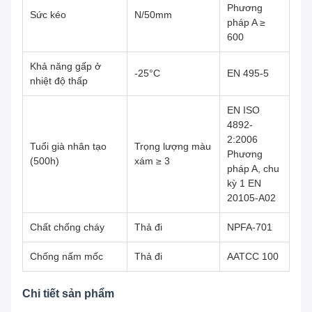
Phương
Sức kéo
N/50mm
pháp A ≥
600
Khả năng gấp ở
-25°C
EN 495-5
nhiệt độ thấp
EN ISO
4892-
2:2006
Tuổi già nhân tạo
Trọng lượng màu
Phương
(500h)
xám ≥ 3
pháp A, chu
kỳ 1 EN
20105-A02
Chất chống cháy
Thả đi
NPFA-701
Chống nấm mốc
Thả đi
AATCC 100
Chi tiết sản phẩm