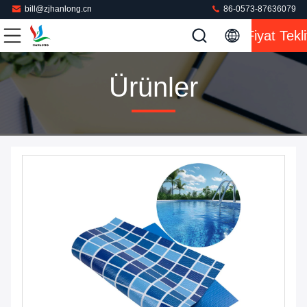
bill@zjhanlong.cn
86-0573-87636079
Fiyat Tekli
Ürünler