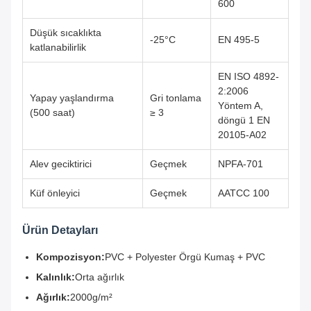
600
Düşük sıcaklıkta
-25°C
EN 495-5
katlanabilirlik
EN ISO 4892-
2:2006
Yapay yaşlandırma
Gri tonlama
Yöntem A,
(500 saat)
≥ 3
döngü 1 EN
20105-A02
Alev geciktirici
Geçmek
NPFA-701
Küf önleyici
Geçmek
AATCC 100
Ürün Detayları
Kompozisyon:
PVC + Polyester Örgü Kumaş + PVC
Kalınlık:
Orta ağırlık
Ağırlık:
2000g/m²