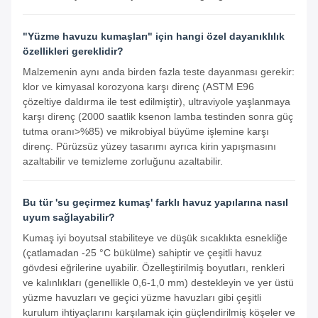
"Yüzme havuzu kumaşları" için hangi özel dayanıklılık
özellikleri gereklidir?
Malzemenin aynı anda birden fazla teste dayanması gerekir:
klor ve kimyasal korozyona karşı direnç (ASTM E96
çözeltiye daldırma ile test edilmiştir), ultraviyole yaşlanmaya
karşı direnç (2000 saatlik ksenon lamba testinden sonra güç
tutma oranı>%85) ve mikrobiyal büyüme işlemine karşı
direnç. Pürüzsüz yüzey tasarımı ayrıca kirin yapışmasını
azaltabilir ve temizleme zorluğunu azaltabilir.
Bu tür 'su geçirmez kumaş' farklı havuz yapılarına nasıl
uyum sağlayabilir?
Kumaş iyi boyutsal stabiliteye ve düşük sıcaklıkta esnekliğe
(çatlamadan -25 °C bükülme) sahiptir ve çeşitli havuz
gövdesi eğrilerine uyabilir. Özelleştirilmiş boyutları, renkleri
ve kalınlıkları (genellikle 0,6-1,0 mm) destekleyin ve yer üstü
yüzme havuzları ve geçici yüzme havuzları gibi çeşitli
kurulum ihtiyaçlarını karşılamak için güçlendirilmiş köşeler ve