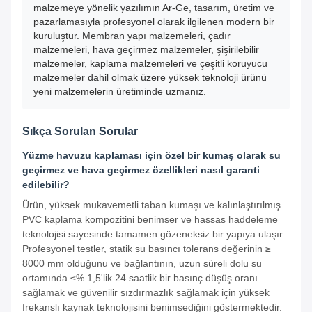
malzemeye yönelik yazılımın Ar-Ge, tasarım, üretim ve
pazarlamasıyla profesyonel olarak ilgilenen modern bir
kuruluştur. Membran yapı malzemeleri, çadır
malzemeleri, hava geçirmez malzemeler, şişirilebilir
malzemeler, kaplama malzemeleri ve çeşitli koruyucu
malzemeler dahil olmak üzere yüksek teknoloji ürünü
yeni malzemelerin üretiminde uzmanız.
Sıkça Sorulan Sorular
Yüzme havuzu kaplaması için özel bir kumaş olarak su
geçirmez ve hava geçirmez özellikleri nasıl garanti
edilebilir?
Ürün, yüksek mukavemetli taban kumaşı ve kalınlaştırılmış
PVC kaplama kompozitini benimser ve hassas haddeleme
teknolojisi sayesinde tamamen gözeneksiz bir yapıya ulaşır.
Profesyonel testler, statik su basıncı tolerans değerinin ≥
8000 mm olduğunu ve bağlantının, uzun süreli dolu su
ortamında ≤% 1,5'lik 24 saatlik bir basınç düşüş oranı
sağlamak ve güvenilir sızdırmazlık sağlamak için yüksek
frekanslı kaynak teknolojisini benimsediğini göstermektedir.