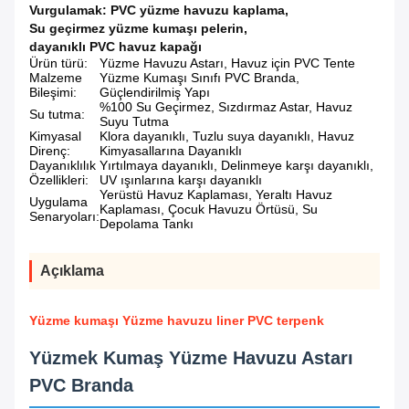
Vurgulamak:
PVC yüzme havuzu kaplama
,
Su geçirmez yüzme kumaşı pelerin
,
dayanıklı PVC havuz kapağı
Ürün türü:
Yüzme Havuzu Astarı, Havuz için PVC Tente
Malzeme
Yüzme Kumaşı Sınıfı PVC Branda,
Bileşimi:
Güçlendirilmiş Yapı
%100 Su Geçirmez, Sızdırmaz Astar, Havuz
Su tutma:
Suyu Tutma
Kimyasal
Klora dayanıklı, Tuzlu suya dayanıklı, Havuz
Direnç:
Kimyasallarına Dayanıklı
Dayanıklılık
Yırtılmaya dayanıklı, Delinmeye karşı dayanıklı,
Özellikleri:
UV ışınlarına karşı dayanıklı
Yerüstü Havuz Kaplaması, Yeraltı Havuz
Uygulama
Kaplaması, Çocuk Havuzu Örtüsü, Su
Senaryoları:
Depolama Tankı
Açıklama
Yüzme kumaşı Yüzme havuzu liner PVC terpenk
Yüzmek Kumaş Yüzme Havuzu Astarı
PVC Branda