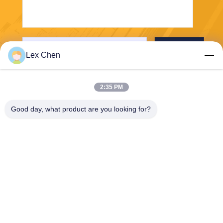
Gönder
Lex Chen
2:35 PM
Good day, what product are you looking for?
Zhejiang Hanlong New Material Co., Ltd.
bill@zjhanlong.cn
86-0573-87636079
No.16 Huajin Yolu, Zhouwan
gmiao Kasabası, HaiNing Şe
hri, Zhejiang Eyaleti, Çin Hal
k Cumhuriyeti