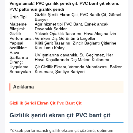
Vurgulamak:
PVC gizlilik şeridi çit
,
PVC bant çit ekranı
,
PVC paltonun gizlilik şeridi
Gizlilik Şeritli Ekran Çiti, PVC Bantlı Çit, Görsel
Ürün Tipi:
Bariyer
Malzeme
Ağır hizmet tipi PVC Bant, Esnek ancak
Bileşimi:
Dayanıklı Şeritler
Gizlilik
Yüksek Opaklık Tasarımı, Hava Akışına İzin
Performansı:
Verirken Dış Görünümü Engeller
Yapısal
Kilitli Şerit Tasarımı, Zincir Bağlantı Çitlerine
özellikler:
Kurulumu Kolay
Hava
UV ışınlarına dayanıklı, Su Geçirmez, Her
Şartlarına
Hava Koşullarında Dış Mekan Kullanımı
Direnç:
Uygulama
Çit Gizlilik Ekranı, Veranda Muhafazası, Balkon
Senaryoları:
Koruması, Şantiye Bariyeri
Açıklama
Gizlilik Şeridi Ekran Çit Pvc Bant Çit
Gizlilik şeridi ekran çit PVC bant çit
Yüksek performanslı gizlilik ekranı çit çözümü, optimum