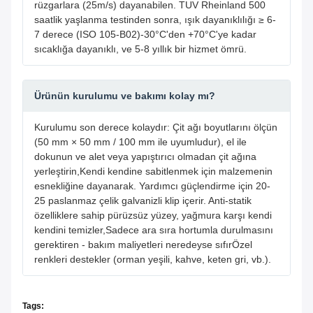
rüzgarlara (25m/s) dayanabilen. TUV Rheinland 500
saatlik yaşlanma testinden sonra, ışık dayanıklılığı ≥ 6-
7 derece (ISO 105-B02)-30°C'den +70°C'ye kadar
sıcaklığa dayanıklı, ve 5-8 yıllık bir hizmet ömrü.
Ürünün kurulumu ve bakımı kolay mı?
Kurulumu son derece kolaydır: Çit ağı boyutlarını ölçün
(50 mm × 50 mm / 100 mm ile uyumludur), el ile
dokunun ve alet veya yapıştırıcı olmadan çit ağına
yerleştirin,Kendi kendine sabitlenmek için malzemenin
esnekliğine dayanarak. Yardımcı güçlendirme için 20-
25 paslanmaz çelik galvanizli klip içerir. Anti-statik
özelliklere sahip pürüzsüz yüzey, yağmura karşı kendi
kendini temizler,Sadece ara sıra hortumla durulmasını
gerektiren - bakım maliyetleri neredeyse sıfırÖzel
renkleri destekler (orman yeşili, kahve, keten gri, vb.).
Tags: