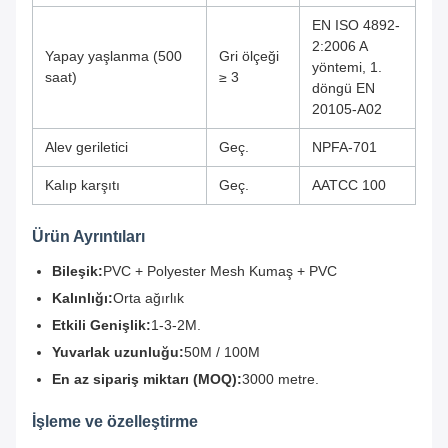
EN ISO 4892-
2:2006 A
Yapay yaşlanma (500
Gri ölçeği
yöntemi, 1.
saat)
≥ 3
döngü EN
20105-A02
Alev geriletici
Geç.
NPFA-701
Kalıp karşıtı
Geç.
AATCC 100
Ürün Ayrıntıları
Bileşik:
PVC + Polyester Mesh Kumaş + PVC
Kalınlığı:
Orta ağırlık
Etkili Genişlik:
1-3-2M.
Yuvarlak uzunluğu:
50M / 100M
En az sipariş miktarı (MOQ):
3000 metre.
İşleme ve özelleştirme