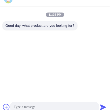
11:25 PM
Good day, what product are you looking for?
Zhejiang Hanlong New Material Co., Ltd.
bill@zjhanlong.cn
86-0573-87636079
No.16 Huajin Yolu, Zhouwan
gmiao Kasabası, HaiNing Şe
hri, Zhejiang Eyaleti, Çin Hal
k Cumhuriyeti
Çin kaliteli PVC branda Tedarikçi. Telif hakkı © 2026 Zhejiang Hanlong New
Material Co., Ltd. - Tüm haklar saklıdır.