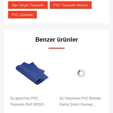
Ağır Güçlü Tarpaulin
PVC Tarpaulin Rulosu
PVC plakaları
Benzer ürünler
u
Su geçirmez PVC
Su Geçirmez PVC Branda
Sa
sü
Tarpaulin Roll 18X18
Kamp Çadırı Kumaşı
Ka
Yüksek Güçlü PVC Kaplı
Kamyon Tonneau
Ge