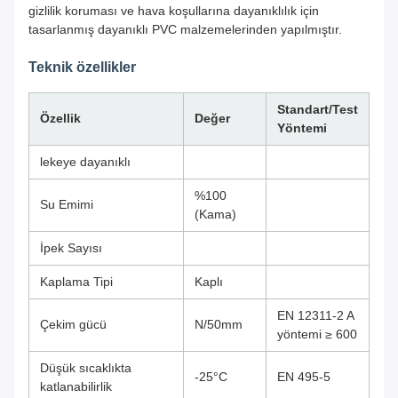
gizlilik koruması ve hava koşullarına dayanıklılık için
tasarlanmış dayanıklı PVC malzemelerinden yapılmıştır.
Teknik özellikler
Standart/Test
Özellik
Değer
Yöntemi
lekeye dayanıklı
%100
Su Emimi
(Kama)
İpek Sayısı
Kaplama Tipi
Kaplı
EN 12311-2 A
Çekim gücü
N/50mm
yöntemi ≥ 600
Düşük sıcaklıkta
-25°C
EN 495-5
katlanabilirlik