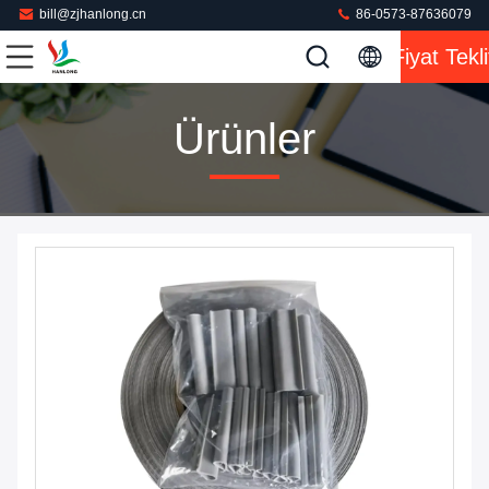
bill@zjhanlong.cn
86-0573-87636079
Fiyat Tekli
Ürünler