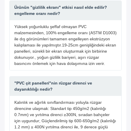
Ürünün "gizlilik ekranı" etkisi nasıl elde edilir?
engelleme oranı nedir?
Yüksek yoğunluklu şeffaf olmayan PVC
malzemesinden, 100% engelleme oranı (ASTM D1003)
ile dış görünümleri tamamen engelleyen ekstrüzyon
kalıplaması ile yapılmıştır.19-25cm genişliğindeki ekran
panelleri, sürekli bir ekran oluşturmak için birbirine
dokunuyor., yoğun gizlilik bariyeri, aşırı rüzgar
basıncını önlemek için hava dolaşımına izin verir.
"PVC çit panelleri"nin rüzgar direnci ve
dayanıklılığı nedir?
Kalınlık ve ağırlık sınıflandırması yoluyla rüzgar
direncine ulaşmak: Standart tip 450g/m2 (kalınlığı
0.7mm) ve yırtılma direnci ≥300N, sıradan bahçeler
için uygundur; Güçlendirilmiş tip 600-650g/m2 (kalınlığı
1.2 mm) ≥ 400N yırtılma direnci ile, 9 derece güçlü