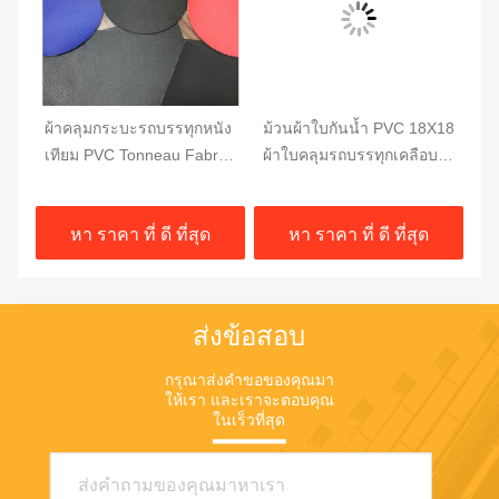
วี
ผ้าคลุมกระบะรถบรรทุกหนัง
ม้วนผ้าใบกันน้ำ PVC 18X18
ผ้
w
เทียม PVC Tonneau Fabric
ผ้าใบคลุมรถบรรทุกเคลือบ
เต
Pick Up Truck Bed Cover
PVC ความแข็งแรงสูง
บร
1000DX1000D 20X20
610GSM
2
หา ราคา ที่ ดี ที่สุด
หา ราคา ที่ ดี ที่สุด
750G
ส่งข้อสอบ
กรุณาส่งคําขอของคุณมา
ให้เรา และเราจะตอบคุณ
ในเร็วที่สุด