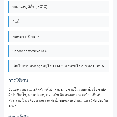
ทนอุณหภูมิต่ำ (-40°C)
กันน้ำ
ทนต่อการฉีกขาด
ปราศจากสารพทาเลต
เป็นไปตามมาตรฐานยุโรป EN71 สำหรับโลหะหนัก 8 ชนิด
การใช้งาน
บังแดดรถบ้าน, ผลิตภัณฑ์เป่าลม, ผ้าบุภายในรถยนต์, เรือคายัค,
ผ้าใบกันน้ำ, ม่านประตู, กระเป๋าเดินทางและกระเป๋า, เต็นท์,
สระว่ายน้ำ, เตียงทางการแพทย์, ของเล่นเป่าลม และวัสดุป้องกัน
ต่างๆ
ข้อมูลผู้ผลิต