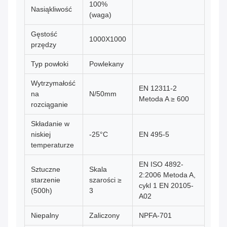
100%
Nasiąkliwość
(waga)
Gęstość
1000X1000
przędzy
Typ powłoki
Powlekany
Wytrzymałość
EN 12311-2
na
N/50mm
Metoda A ≥ 600
rozciąganie
Składanie w
niskiej
-25°C
EN 495-5
temperaturze
EN ISO 4892-
Sztuczne
Skala
2:2006 Metoda A,
starzenie
szarości ≥
cykl 1 EN 20105-
(500h)
3
A02
Niepalny
Zaliczony
NPFA-701