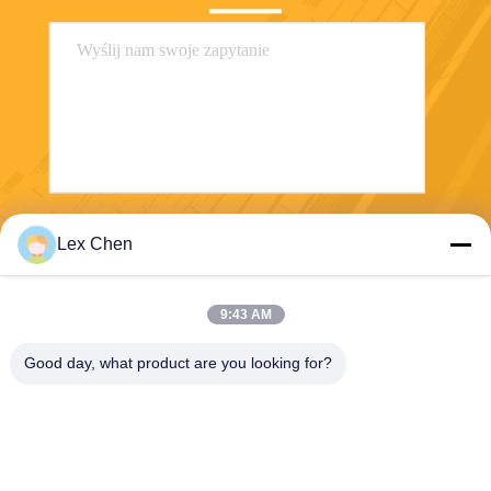
Wyślij
Lex Chen
9:43 AM
Good day, what product are you looking for?
Zhejiang Hanlong New Material Co., Ltd.
bill@zjhanlong.cn
86-0573-87636079