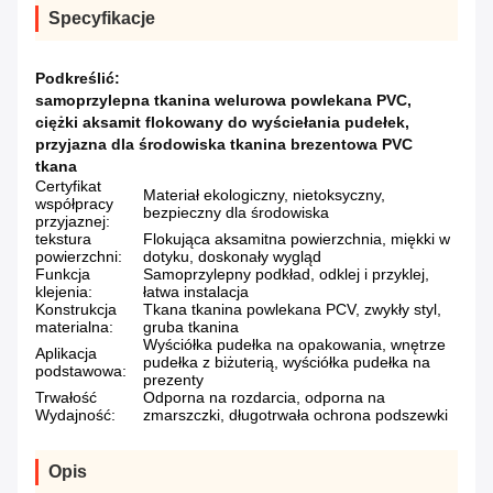
Specyfikacje
Podkreślić:
samoprzylepna tkanina welurowa powlekana PVC
,
ciężki aksamit flokowany do wyściełania pudełek
,
przyjazna dla środowiska tkanina brezentowa PVC
tkana
Certyfikat
Materiał ekologiczny, nietoksyczny,
współpracy
bezpieczny dla środowiska
przyjaznej:
tekstura
Flokująca aksamitna powierzchnia, miękki w
powierzchni:
dotyku, doskonały wygląd
Funkcja
Samoprzylepny podkład, odklej i przyklej,
klejenia:
łatwa instalacja
Konstrukcja
Tkana tkanina powlekana PCV, zwykły styl,
materialna:
gruba tkanina
Wyściółka pudełka na opakowania, wnętrze
Aplikacja
pudełka z biżuterią, wyściółka pudełka na
podstawowa:
prezenty
Trwałość
Odporna na rozdarcia, odporna na
Wydajność:
zmarszczki, długotrwała ochrona podszewki
Opis