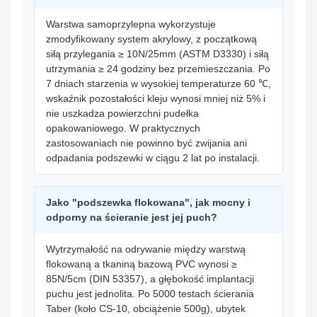
Warstwa samoprzylepna wykorzystuje
zmodyfikowany system akrylowy, z początkową
siłą przylegania ≥ 10N/25mm (ASTM D3330) i siłą
utrzymania ≥ 24 godziny bez przemieszczania. Po
7 dniach starzenia w wysokiej temperaturze 60 ℃,
wskaźnik pozostałości kleju wynosi mniej niż 5% i
nie uszkadza powierzchni pudełka
opakowaniowego. W praktycznych
zastosowaniach nie powinno być zwijania ani
odpadania podszewki w ciągu 2 lat po instalacji.
Jako "podszewka flokowana", jak mocny i
odporny na ścieranie jest jej puch?
Wytrzymałość na odrywanie między warstwą
flokowaną a tkaniną bazową PVC wynosi ≥
85N/5cm (DIN 53357), a głębokość implantacji
puchu jest jednolita. Po 5000 testach ścierania
Taber (koło CS-10, obciążenie 500g), ubytek