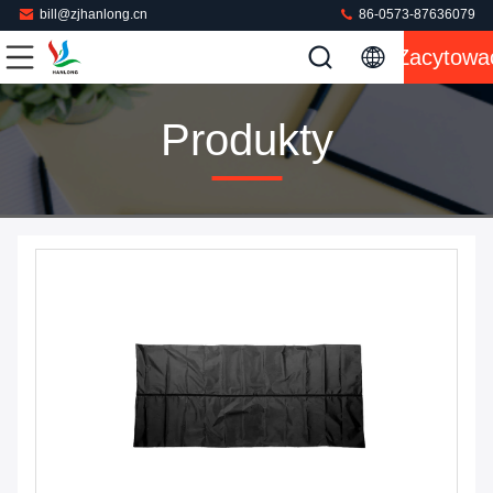
bill@zjhanlong.cn
86-0573-87636079
Zacytowa
Produkty