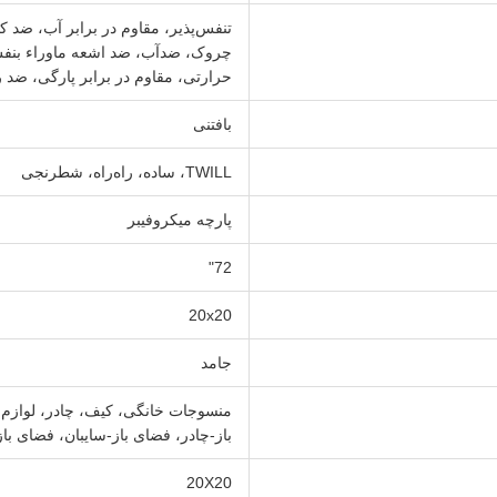
تنفس‌پذیر، مقاوم در برابر آب، ضد 
چروک، ضدآب، ضد اشعه ماوراء بنفش،
حرارتی، مقاوم در برابر پارگی، ضد 
بافتنی
TWILL، ساده، راه‌راه، شطرنجی
پارچه میکروفیبر
72"
20x20
جامد
منسوجات خانگی، کیف، چادر، لواز
باز-چادر، فضای باز-سایبان، فضای ب
20X20