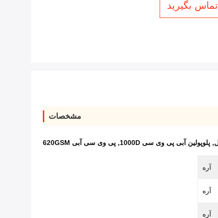
 تماس بگیرید
مشخصات
ل
,
پلوپولین آبی پی وی سی 1000D
,
پی وی سی آبی 620GSM
آره
آره
آره