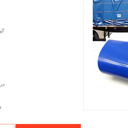
گو
جزئ
ق