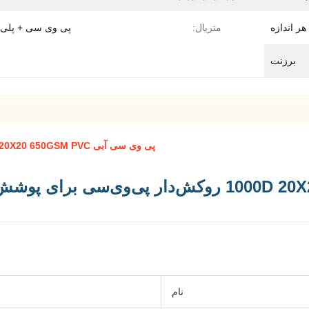
ر اندازه
متریال:
پی وی سی + پلی 
برزنت
پی وی سی آبی 1000D 20X20 650GSM PVC پوشانده شده کامیون پوشانده وینیل پوشانده پلی استر
برزنت پی‌وی‌سی آبی 1000D 20X20 650GSM روکش‌دار پی‌
نام