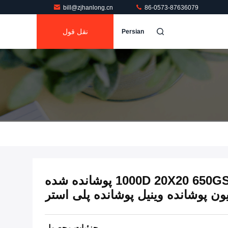
bill@zjhanlong.cn
86-0573-87636079
نقل قول
Persian
پی وی سی آبی 1000D 20X20 650GSM PVC پوشانده شده
ون پوشانده وینیل پوشانده پلی استر
جزئیات محصول