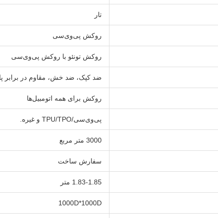
تار
روکش پی‌وی‌سی
روکش تونئو با روکش پی‌وی‌سی
ضد کپک، ضد خش، مقاوم در برابر پ
روکش برای همه اتومبیل‌ها
پی‌وی‌سی/TPU/TPO و غیره.
3000 متر مربع
سفارش ساخت
1.83-1.85 متر
1000D*1000D