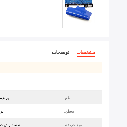
مشخصات
توضیحات
نام:
برنزه PVC آب
سطح:
بر
نوع عرضه:
به سفارش در