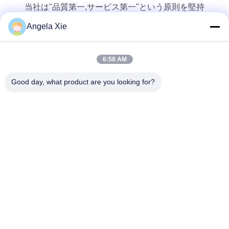
当社は"品質第一,サービス第一"という原則を堅持
し,双方の利益を得るためにあなたと協力するこ
Angela Xie
とを望んでいます.
6:58 AM
Good day, what product are you looking for?
Zhejiang Hanlong New Material Co., Ltd.
bill@zjhanlong.cn
86-0573-87636079
第16号 華津道 周万宮町 河寧
市 州江県 中華民国