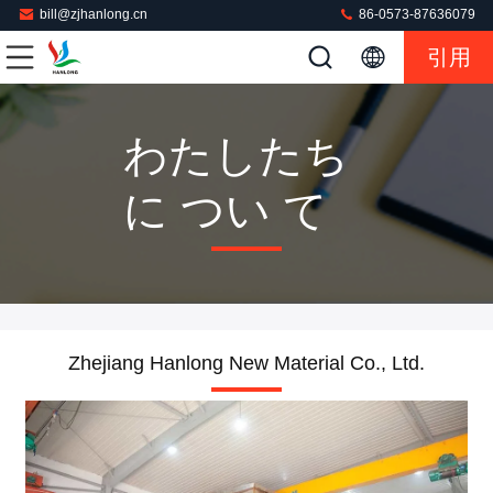
bill@zjhanlong.cn
86-0573-87636079
引用
わたしたち
に つい て
Zhejiang Hanlong New Material Co., Ltd.