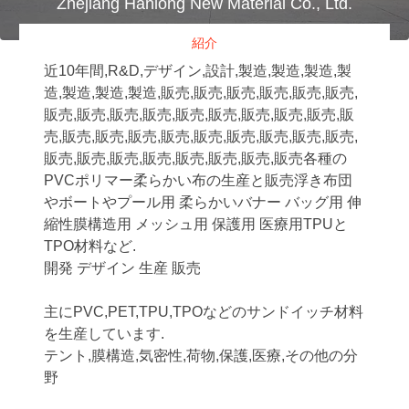
Zhejiang Hanlong New Material Co., Ltd.
紹介
近10年間,R&D,デザイン,設計,製造,製造,製造,製
造,製造,製造,製造,販売,販売,販売,販売,販売,販売,
販売,販売,販売,販売,販売,販売,販売,販売,販売,販
売,販売,販売,販売,販売,販売,販売,販売,販売,販売,
販売,販売,販売,販売,販売,販売,販売,販売各種の
PVCポリマー柔らかい布の生産と販売浮き布団
やボートやプール用 柔らかいバナー バッグ用 伸
縮性膜構造用 メッシュ用 保護用 医療用TPUと
TPO材料など.
開発 デザイン 生産 販売
主にPVC,PET,TPU,TPOなどのサンドイッチ材料
を生産しています.
テント,膜構造,気密性,荷物,保護,医療,その他の分
野