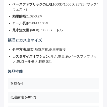
ベースファブリックの仕様
1000D*1000D, 23*23 (ワップ*
ウェスト)
効果的幅:
1.02-3.2M
ロール長さ:
50M / 100M
最小注文量 (MOQ):
3000メートル
処理とカスタマイズ
処理方法:
縫製,熱気溶接,高周波溶接
カスタマイズオプション:
厚さ,重量,色,ベースファブリッ
ク,幅,ロール長さ,特殊属性
製品性能
耐腐食性
低温耐性 (-40°C)