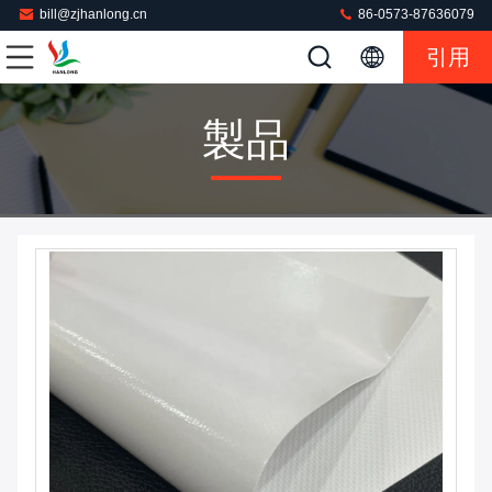
bill@zjhanlong.cn
86-0573-87636079
引用
製品