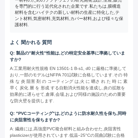
ー材料のためのソフトウェアの研究開発,設計,生産,販売
を専門的に行う近代化された企業です.私たちは,膜構造
材料を含むハイテクの新しい材料の生産に特化した,テ
ント材料,気密材料,充気材料,カバー材料,および様々な保
護材料.
よく 聞かれる 質問
Q: 製品の"耐火性"性能は,どの特定安全基準に準拠していま
すか?
A:工業用耐火性規格 EN 13501-1 B-s1, d0 に厳格に準拠して
おり,一部のモデルはNFPA 701試験に合格しています.その 特
殊 な 炎 阻害 剤 の コーティング は,火 に 晒さ れ た 時 に 素
早く 炭化 層 を 形成 する自動消火性能を達成し,炎の拡散を
効果的に遅らせて,倉庫,会場,および同様の施設のための重要
な防火壁を提供します.
Q: "PVCコーティング"は,どのように防水耐久性を保ち,同時
に炎阻害性を保ちますか?
A: 繊維には,高強度PVC複合材料と組み合わせた,炎阻害性
plasticizerが使用されています.低温−25°Cの屈曲試験に合格