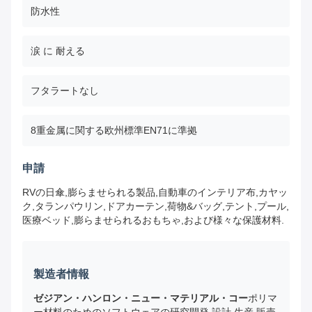
防水性
涙 に 耐える
フタラートなし
8重金属に関する欧州標準EN71に準拠
申請
RVの日傘,膨らませられる製品,自動車のインテリア布,カヤッ
ク,タランパウリン,ドアカーテン,荷物&バッグ,テント,プール,
医療ベッド,膨らませられるおもちゃ,および様々な保護材料.
製造者情報
ゼジアン・ハンロン・ニュー・マテリアル・コー
ポリマ