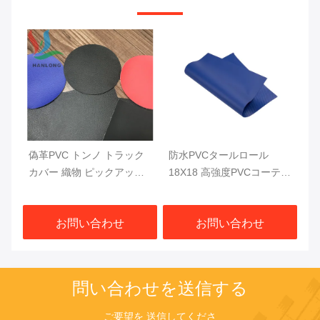
偽革PVC トンノ トラック
防水PVCタールロール
防
ポ
カバー 織物 ピックアップ
18X18 高強度PVCコーティ
ピ
C
トラックベッドカバー
ング トラックタール
荷
1000DX1000D 20X20
610GSM
1
お問い合わせ
お問い合わせ
750G
問い合わせを送信する
ご要望を 送信してくださ