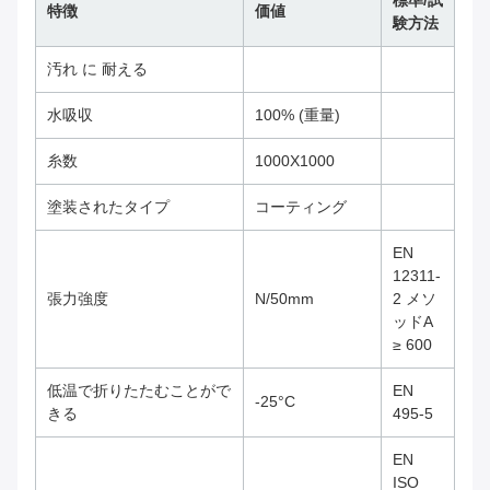
標準/試
特徴
価値
験方法
汚れ に 耐える
水吸収
100% (重量)
糸数
1000X1000
塗装されたタイプ
コーティング
EN
12311-
張力強度
N/50mm
2 メソ
ッドA
≥ 600
低温で折りたたむことがで
EN
-25°C
きる
495-5
EN
ISO