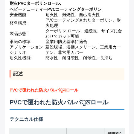
耐火PVCターポリンロール
,
ヘビーデューティーPVCコーティングターポリン
安全機能:
耐火性、難燃性、自己消火性
PVCコーティングされたターポリン、耐
材料構成:
火処理
ターポリン ロール、連続長、サイズに合
製品形態:
わせてカット可能
承諾の標準:
産業用防火基準に適合
アプリケーション
建設現場、溶接スクリーン、工業用カー
シナリオ:
テン、非常用カバー
耐久性機能:
防水性、耐引裂性、耐候性、長持ち
記述
PVCで覆われた防火パルパੂਲロール
PVCで覆われた防火パルパੂਲロール
テクニカル仕様