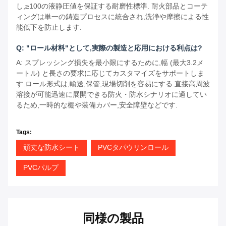
し,≥100の液静圧値を保証する耐磨性標準. 耐火部品とコーテ
ィングは単一の鋳造プロセスに統合され,洗浄や摩擦による性
能低下を防止します.
Q: "ロール材料"として,実際の製造と応用における利点は?
A: スプレッシング損失を最小限にするために,幅 (最大3.2メ
ートル) と長さの要求に応じてカスタマイズをサポートしま
す.ロール形式は,輸送,保管,現場切削を容易にする.直接高周波
溶接が可能迅速に展開できる防火・防水シナリオに適してい
るため,一時的な棚や装備カバー,安全障壁などです.
Tags:
頑丈な防水シート
PVCタパウリンロール
PVCパルプ
同様の製品