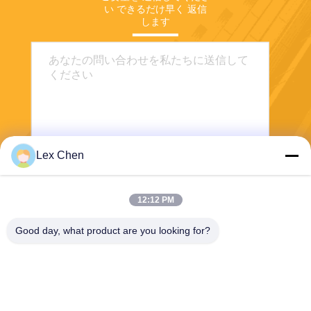
い できるだけ早く 返信
します
Lex Chen
送信する
12:12 PM
Good day, what product are you looking for?
Zhejiang Hanlong New Material Co., Ltd.