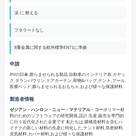
涙 に 耐える
フタラートなし
8重金属に関する欧州標準EN71に準拠
申請
RVの日傘,膨らませられる製品,自動車のインテリア布,カヤッ
ク,タランパウリン,ドアカーテン,荷物&バッグ,テント,プール,
医療ベッド,膨らませられるおもちゃ,および様々な保護材料.
製造者情報
ゼジアン・ハンロン・ニュー・マテリアル・コー
ポリマー材
料のためのソフトウェアの研究開発,設計,生産,販売を専門的
に行う近代化された企業です.私たちは,膜構造材料を含むハ
イテクの新しい材料の生産に特化した,テント材料,気密材料,
充気材料,カバー材料,および様々な保護材料.