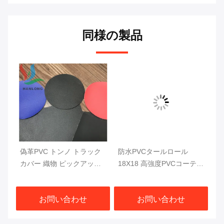
同様の製品
偽革PVC トンノ トラック
防水PVCタールロール
防
ポ
カバー 織物 ピックアップ
18X18 高強度PVCコーティ
ピ
C
トラックベッドカバー
ング トラックタール
荷
1000DX1000D 20X20
610GSM
1
お問い合わせ
お問い合わせ
750G