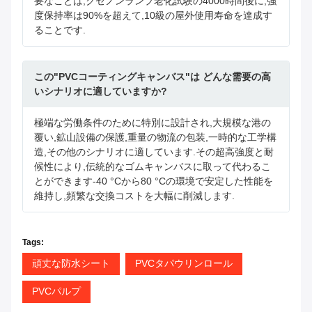
要なことは,クセノンランプ老化試験の4000時間後に,強
度保持率は90%を超えて,10級の屋外使用寿命を達成す
ることです.
この"PVCコーティングキャンバス"は どんな需要の高
いシナリオに適していますか?
極端な労働条件のために特別に設計され,大規模な港の
覆い,鉱山設備の保護,重量の物流の包装,一時的な工学構
造,その他のシナリオに適しています.その超高強度と耐
候性により,伝統的なゴムキャンバスに取って代わるこ
とができます-40 °Cから80 °Cの環境で安定した性能を
維持し,頻繁な交換コストを大幅に削減します.
Tags:
頑丈な防水シート
PVCタパウリンロール
PVCパルプ