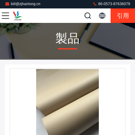
bill@zjhanlong.cn
86-0573-87636079
引用
製品