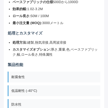
ベースファブリックの仕様
500Dから1000D
効果的幅:
1.02-3.2M
ロール長さ:
50M / 100M
最小注文量 (MOQ):
3000メートル
処理とカスタマイズ
処理方法:
縫製,熱気溶接,高周波溶接
カスタマイズオプション:
厚さ,重量,色,ベースファブリッ
ク,幅,ロール長さ,特殊属性
製品性能
耐腐食性
低温耐性 (-40°C)
防水性