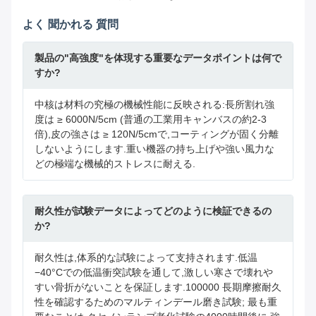
よく 聞かれる 質問
製品の"高強度"を体現する重要なデータポイントは何で
すか?
中核は材料の究極の機械性能に反映される:長所割れ強
度は ≥ 6000N/5cm (普通の工業用キャンバスの約2-3
倍),皮の強さは ≥ 120N/5cmで,コーティングが固く分離
しないようにします.重い機器の持ち上げや強い風力な
どの極端な機械的ストレスに耐える.
耐久性が試験データによってどのように検証できるの
か?
耐久性は,体系的な試験によって支持されます.低温
−40°Cでの低温衝突試験を通して,激しい寒さで壊れや
すい骨折がないことを保証します.100000 長期摩擦耐久
性を確認するためのマルティンデール磨き試験; 最も重