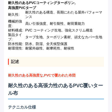
耐久性のあるPVCコーティングターポリン
,
高強度PVCタープ
耐久性のある構造、長期にわたる屋外パフォーマ
耐久性:
ンス
機械的強
高い引張強度、耐引裂性、耐荷重能力
度:
材料構成:
PVC コーティング生地、強化スクリム構造
製品タイ
タープ生地、ターポリン素材、頑丈なカバー生地
プ:
防水性能:
防水、防湿、全天候型保護
耐環境性:
耐紫外線性、耐摩耗性、耐候性
記述
耐久性のある高強度な,PVCで覆われた布団
耐久性のある高張力性のあるPVC覆いター
ル布
テクニカル仕様