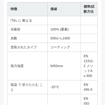
標準/試
特徴
価値
験方法
汚れ に 耐える
水吸収
100% (重量)
糸数
500から1000
塗装されたタイプ
コーティング
EN
12311-
張力強度
N/50mm
2 メソ
ッドA
≥ 600
低温 で 折りたたむ こ
EN
-25°C
と
495-5
EN
ISO