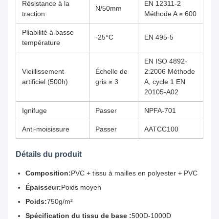
Résistance à la
EN 12311-2
N/50mm
traction
Méthode A ≥ 600
Pliabilité à basse
-25°C
EN 495-5
température
EN ISO 4892-
Vieillissement
Échelle de
2:2006 Méthode
artificiel (500h)
gris ≥ 3
A, cycle 1 EN
20105-A02
Ignifuge
Passer
NPFA-701
Anti-moisissure
Passer
AATCC100
Détails du produit
Composition:
PVC + tissu à mailles en polyester + PVC
Épaisseur:
Poids moyen
Poids:
750g/m²
Spécification du tissu de base :
500D-1000D