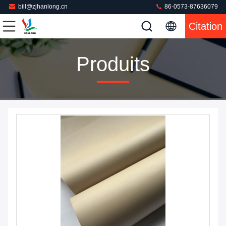
bill@zjhanlong.cn
86-0573-87636079
Citation
Produits