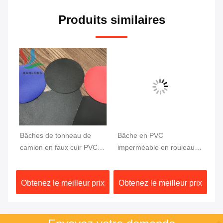
Produits similaires
Bâches de tonneau de
Bâche en PVC
Ti
camion en faux cuir PVC
imperméable en rouleau
en
pour camionnette, tissu de
18X18 PVC haute
ét
couverture de lit de camion
résistance enduite pour
To
ix
Obtenez le meilleur prix
Obtenez le meilleur prix
Ob
1000DX1000D 20X20
camion 610GSM
1
750G