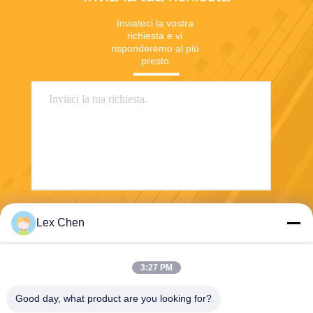
Inviateci la vostra 
richiesta e vi 
risponderemo al più 
presto.
Invia
Lex Chen
3:27 PM
Good day, what product are you looking for?