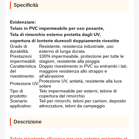
Specificità
Evidenziare:
Telaio in PVC impermeabile per uso pesante
,
Tela di rimorchio esterno protetta dagli UV
,
copertura di lonterie durevoli doppiamente rivestite
Grado di
Resistente, resistenza industriale, uso
durabilità:
esterno di lunga durata
Prestazioni
100% impermeabile, protezione per tutte le
impermeabili:
stagioni, resistente alla pioggia
Caratteristica
Doppio rivestimento in PVC su entrambi i lati,
del
maggiore resistenza allo strappo e
rivestimento:
all'abrasione
Protezione UV, antietà, resistente alla luce
Protezione UV:
solare
Tipo di
Telo impermeabile per esterni, telone di
prodotto:
copertura del rimorchio
Scenario
Teli per rimorchi, teloni per camion, deposito
applicativo:
attrezzature, teloni da campeggio
Descrizione
Telaio resistente all'acqua per uso esterno resistente al