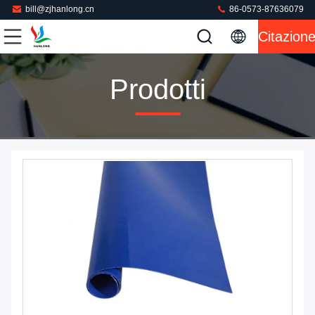
bill@zjhanlong.cn
86-0573-87636079
Citazion
Prodotti