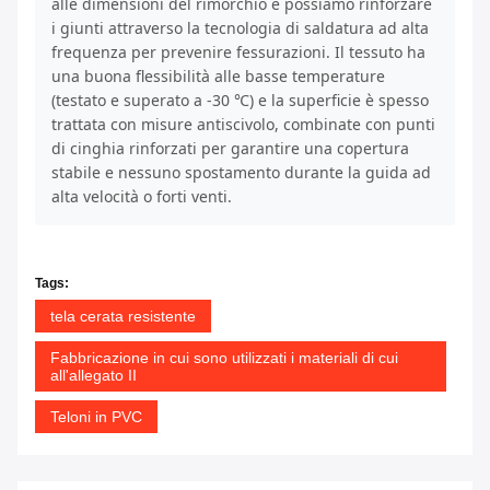
alle dimensioni del rimorchio e possiamo rinforzare
i giunti attraverso la tecnologia di saldatura ad alta
frequenza per prevenire fessurazioni. Il tessuto ha
una buona flessibilità alle basse temperature
(testato e superato a -30 ℃) e la superficie è spesso
trattata con misure antiscivolo, combinate con punti
di cinghia rinforzati per garantire una copertura
stabile e nessuno spostamento durante la guida ad
alta velocità o forti venti.
Tags:
tela cerata resistente
Fabbricazione in cui sono utilizzati i materiali di cui
all'allegato II
Teloni in PVC