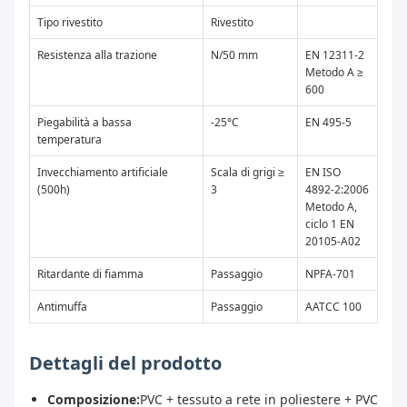
Tipo rivestito
Rivestito
Resistenza alla trazione
N/50 mm
EN 12311-2
Metodo A ≥
600
Piegabilità a bassa
-25°C
EN 495-5
temperatura
Invecchiamento artificiale
Scala di grigi ≥
EN ISO
(500h)
3
4892-2:2006
Metodo A,
ciclo 1 EN
20105-A02
Ritardante di fiamma
Passaggio
NPFA-701
Antimuffa
Passaggio
AATCC 100
Dettagli del prodotto
Composizione:
PVC + tessuto a rete in poliestere + PVC