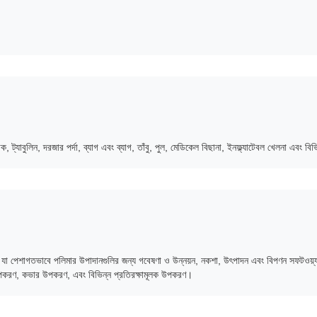
ট্যাবুলিন, দরজার পর্দা, ব্যাগ এবং ব্যাগ, তাঁবু, পুল, মেডিকেল বিছানা, ইনফ্ল্যাটেবল খেলনা এবং বি
ান যা পেশাগতভাবে পলিমার উপাদানগুলির জন্য গবেষণা ও উন্নয়ন, নকশা, উৎপাদন এবং বিপণন সফটওয়
পকরণ, কভার উপকরণ, এবং বিভিন্ন প্রতিরক্ষামূলক উপকরণ।