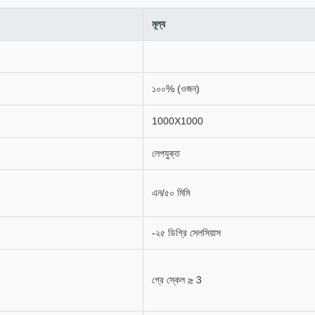
মূল্য
১০০% (ওজন)
1000X1000
লেপযুক্ত
এন/৫০ মিমি
-২৫ ডিগ্রি সেলসিয়াস
গ্রে স্কেল ≥ 3