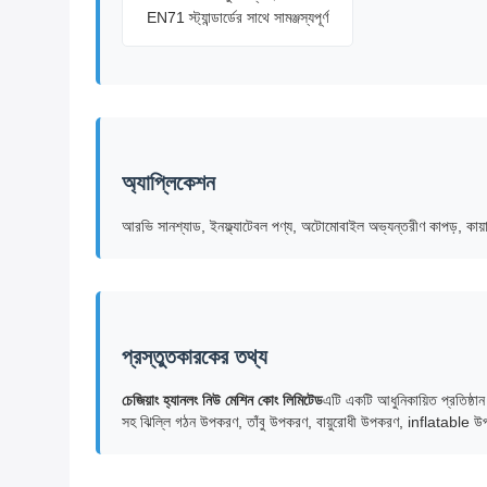
EN71 স্ট্যান্ডার্ডের সাথে সামঞ্জস্যপূর্ণ
অ্যাপ্লিকেশন
আরভি সানশ্যাড, ইনফ্ল্যাটেবল পণ্য, অটোমোবাইল অভ্যন্তরীণ কাপড়, কায়াক, 
প্রস্তুতকারকের তথ্য
চেজিয়াং হ্যানলং নিউ মেশিন কোং লিমিটেড
এটি একটি আধুনিকায়িত প্রতিষ্ঠ
সহ ঝিল্লি গঠন উপকরণ, তাঁবু উপকরণ, বায়ুরোধী উপকরণ, inflatable উ