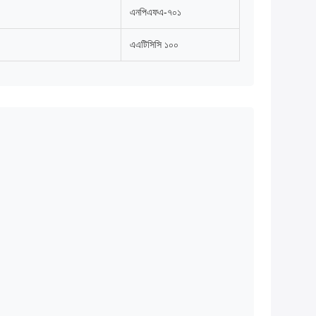
এনপিএফএ-৭০১
এএটিসিসি ১০০