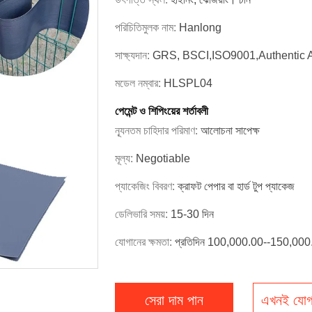
পরিচিতিমুলক নাম:
Hanlong
সাক্ষ্যদান:
GRS, BSCI,ISO9001,Authentic 
মডেল নম্বার:
HLSPL04
পেমেন্ট ও শিপিংয়ের শর্তাবলী
ন্যূনতম চাহিদার পরিমাণ:
আলোচনা সাপেক্ষ
মূল্য:
Negotiable
প্যাকেজিং বিবরণ:
ক্রাফট পেপার বা হার্ড টুপ প্যাকেজ
ডেলিভারি সময়:
15-30 দিন
যোগানের ক্ষমতা:
প্রতিদিন 100,000.00--150,000.00
সেরা দাম পান
এখনই যোগ