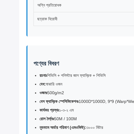
অগ্নি প্রতিরোধক
ছত্রাক বিরোধী
পণ্যের বিবরণ
রচনাঃ
পিভিসি + পলিস্টার জাল ফ্যাব্রিক + পিভিসি
বেধ:
মাঝারি ওজন
ওজনঃ
500g/m2
বেস ফ্যাব্রিক স্পেসিফিকেশনঃ
1000D*1000D, 9*9 (Warp*Wef
কার্যকর প্রস্থঃ
১-৩-২ এম
রোল দৈর্ঘ্যঃ
50M / 100M
ন্যূনতম অর্ডার পরিমাণ (এমওকিউ):
৩০০০ মিটার