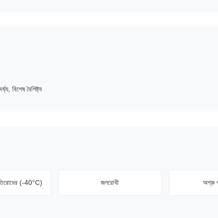
ঘ্য, বিশেষ বৈশিষ্ট্য
্রতিরোধের (-40°C)
জলরোধী
অশ্রু 