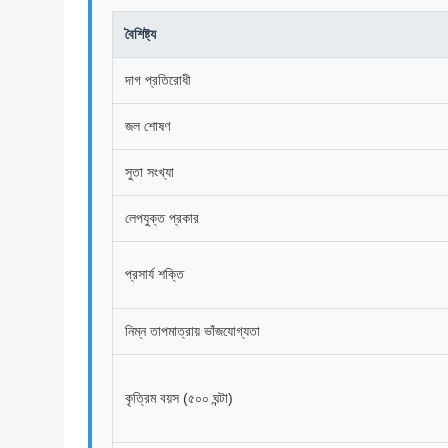
বৈশিষ্ট্য
দাগ প্রতিরোধী
জল শোষণ
সুতা সংখ্যা
লেপযুক্ত প্রকার
প্রসার্য শক্তি
নিম্ন তাপমাত্রায় ভাঁজযোগ্যতা
কৃত্রিম বয়স (৫০০ ঘন্টা)