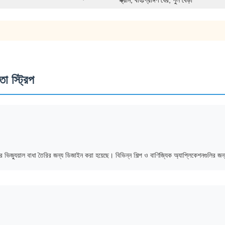
স্ক্রীন, বহিঃপ্রাঙ্গণ ঘের, পুল বেড়া
তা স্ট্রিপ
র্যকর ভিজ্যুয়াল বাধা তৈরির জন্য ডিজাইন করা হয়েছে। বিভিন্ন শিল্প ও বাণিজ্যিক অ্যাপ্লিকেশনগুলির 