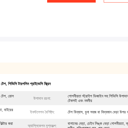
প টেপ
,
পিভিসি টারপলিন প্রাইভেসি স্ক্রিন
্স টেপ, রোল
গোপনীয়তা স্ট্রাইপ ডিজাইন সহ পিভিসি উপাদা
উপাদান রচনা:
টেকসই এবং নমনীয়
ছতা, বাইরের
ইনস্টলেশন বৈশিষ্ট্য:
টেপ বিন্যাস, বুনা সহজ বা বিদ্যমান বেড়া উপর 
ফিল্টার করা
বাগানের বেড়া, চেইন লিঙ্ক বেড়া গোপনীয়তা, ব
অ্যাপ্লিকেশন দৃশ্যকল্প: