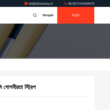
bill@zjhanlong.cn
86-0573-87636079
উদ্ধৃতি
Bengali
সি গোপনীয়তা স্ট্রিপ