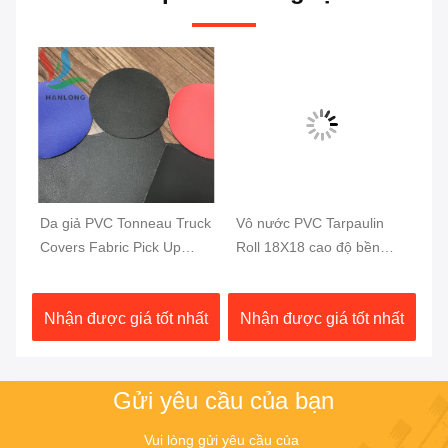
Da giả PVC Tonneau Truck
Vô nước PVC Tarpaulin
Kh
Covers Fabric Pick Up
Roll 18X18 cao độ bền
Ta
Truck Bed Cover
PVC phủ trên xe tải
Fa
a
1000DX1000D 20X20
Tarpaulin 610GSM
gồ
ất
Nhận được giá tốt nhất
Nhận được giá tốt nhất
N
750G
2
Gửi yêu cầu của bạn
Vui lòng gửi yêu cầu của 