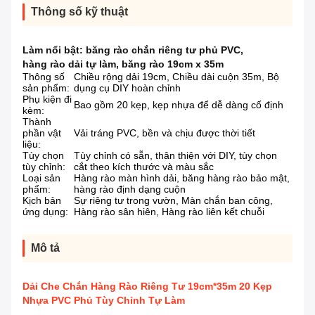
Thông số kỹ thuật
Làm nổi bật:
băng rào chắn riêng tư phủ PVC
,
hàng rào dải tự làm
,
băng rào 19cm x 35m
Thông số
Chiều rộng dải 19cm, Chiều dài cuộn 35m, Bộ
sản phẩm:
dụng cụ DIY hoàn chỉnh
Phụ kiện đi
Bao gồm 20 kẹp, kẹp nhựa để dễ dàng cố định
kèm:
Thành
phần vật
Vải tráng PVC, bền và chịu được thời tiết
liệu:
Tùy chọn
Tùy chỉnh có sẵn, thân thiện với DIY, tùy chọn
tùy chỉnh:
cắt theo kích thước và màu sắc
Loại sản
Hàng rào màn hình dải, băng hàng rào bảo mật,
phẩm:
hàng rào định dạng cuộn
Kịch bản
Sự riêng tư trong vườn, Màn chắn ban công,
ứng dụng:
Hàng rào sân hiên, Hàng rào liên kết chuỗi
Mô tả
Dải Che Chắn Hàng Rào Riêng Tư 19cm*35m 20 Kẹp
Nhựa PVC Phủ Tùy Chỉnh Tự Làm