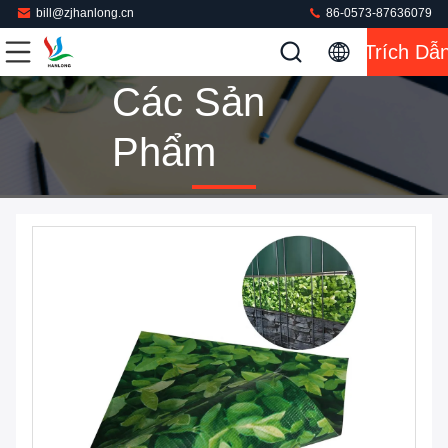
bill@zjhanlong.cn
86-0573-87636079
Trích Dẫ
Các Sản
Phẩm