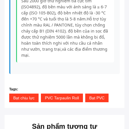
Sau 2000 giờ thử nghiệm tia cực tím
(ISO4892), độ bền màu với ánh sáng là ≥ 6-7
cấp (ISO 105-B02), độ bền nhiệt độ là -30 °C
đến +70 °C và tuổi thọ là 5-8 năm.Hỗ trợ tùy
chỉnh màu RAL / PANTONE, tùy chọn chống
cháy cấp B1 (DIN 4102). độ bền của in sọc đã
được thử nghiệm 5000 lần mà không bị đổ,
hoàn toàn thích nghi với nhu cầu cá nhân
như vườn, trang trại,và các địa điểm thương
mại.
Tags:
Bạt chịu lực
PVC Tarpaulin Roll
Bạt PVC
Sản phẩm tương tự