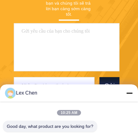
bạn và chúng tôi sẽ trả 
lời bạn càng sớm càng 
tốt.
Gửi
Lex Chen
10:25 AM
Good day, what product are you looking for?
Zhejiang Hanlong New Material Co., Ltd.